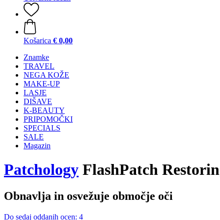
Košarica
€ 0,00
Znamke
TRAVEL
NEGA KOŽE
MAKE-UP
LASJE
DIŠAVE
K-BEAUTY
PRIPOMOČKI
SPECIALS
SALE
Magazin
Patchology
FlashPatch Restorin
Obnavlja in osvežuje območje oči
Do sedaj oddanih ocen: 4