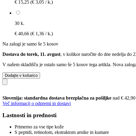
€ 15,25
(€ 3,05 / k.)
30 k.
€ 40,66
(€ 1,36 / k.)
Na zalogi je samo še 5 kosov
Dostava do torek, 11. avgust
, v kolikor naročite do dne
nedelja do 
V našem skladišču je ostalo samo še 5 kosov tega artikla. Nova zaloga
Dodajte v košarico
Slovenija: standardna dostava brezplačna za pošiljke
nad € 42,90
Več informacij o odpremi in dostavi
Lastnosti in prednosti
Primerno za vse tipe kože
S peptidi, retinolom, ekstraktom arnike in kumare