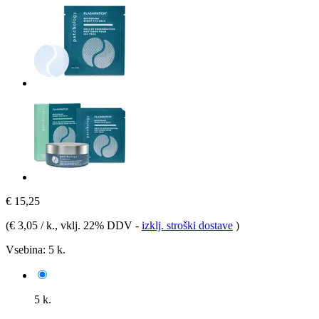
€ 15,25
(
€ 3,05 / k.
, vklj. 22% DDV
-
izklj. stroški dostave
)
Vsebina:
5 k.
5 k.