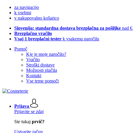
za navigacijo
k vsebini
v nakupovalno košarico
Slovenija: standardna dostava brezplačna za pošiljke
nad €
Brezplačno vračilo
Vsaj 1 brezplačni tester
k vsakemu naročilu
Pomoč
Kje je moje naročilo?
Vračilo
Stroški dostave
Možnosti plačila
Kontakt
Vse teme pomoči
Prijava
Prijavite se zdaj
Ste tukaj
prvič?
Ustvarite račun