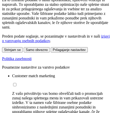
napravah. To uporabljamo za stalno optimizacijo naše spletne strani
in za prikaz prilagojenega oglaševanja in vsebine ter za analizo
statistike uporabe. Vaše šifrirane podatke lahko tudi primerjamo z
zunanjimi ponudniki in vam prikažemo ponudbe prek njihovih
spletnih oglaševalskih kanalov, le če njihove storitve že uporabljate
sami.
Preden podate soglasje, se pozanimajte v nastavitvah in v naši
izjavi
o varovanju osebnih podatkov
.
Strinjam se
Samo obvezno
Prilagajanje nastavitev
Politika zasebnosti
Posamezne nastavitve za varstvo podatkov
Customer match marketing
Z vašo privolitvijo vas bomo obveščali tudi o promocijah
zunaj našega spletnega mesta in vam prikazovali ustrezne
izdelke. V ta namen vaše šifrirane osebne podatke
sinhroniziramo z naslednjimi zunanjimi ponudniki in
uporabljamo njihove spletne oglaševalske kanale, če že