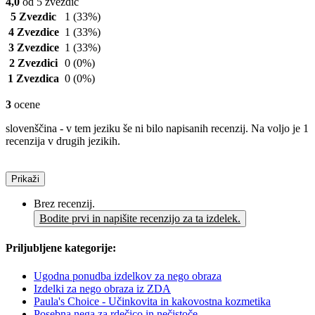
4,0
od 5 zvezdic
5 Zvezdic
1
(33%)
4 Zvezdice
1
(33%)
3 Zvezdice
1
(33%)
2 Zvezdici
0
(0%)
1 Zvezdica
0
(0%)
3
ocene
slovenščina - v tem jeziku še ni bilo napisanih recenzij. Na voljo je 1
recenzija v drugih jezikih.
Prikaži
Brez recenzij.
Bodite prvi in napišite recenzijo za ta izdelek.
Priljubljene kategorije:
Ugodna ponudba izdelkov za nego obraza
Izdelki za nego obraza iz ZDA
Paula's Choice - Učinkovita in kakovostna kozmetika
Posebna nega za rdečico in nečistoče