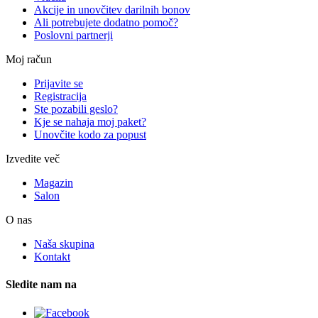
Akcije in unovčitev darilnih bonov
Ali potrebujete dodatno pomoč?
Poslovni partnerji
Moj račun
Prijavite se
Registracija
Ste pozabili geslo?
Kje se nahaja moj paket?
Unovčite kodo za popust
Izvedite več
Magazin
Salon
O nas
Naša skupina
Kontakt
Sledite nam na