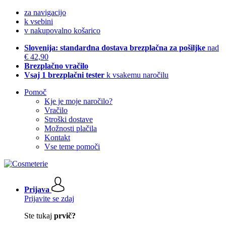
za navigacijo
k vsebini
v nakupovalno košarico
Slovenija: standardna dostava brezplačna za pošiljke
nad
€ 42,90
Brezplačno vračilo
Vsaj 1 brezplačni tester
k vsakemu naročilu
Pomoč
Kje je moje naročilo?
Vračilo
Stroški dostave
Možnosti plačila
Kontakt
Vse teme pomoči
Prijava
Prijavite se zdaj
Ste tukaj
prvič?