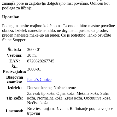
zmanjša pore in zagotavlja dolgotrajno mat površino. Odličen kot
podlaga za ličenje.
Uporaba:
Po negi nanesite majhno količino na T-cono in hitro mastne površine
obraza. Izdelek nanesite le rahlo, ne drgnite in pustite, da prodre,
preden nanesete make-up ali puder. Če je potrebno, lahko osvežite
Shine Stopper.
Št. izd.:
3600-01
Vsebina:
30 ml
EAN:
8720828267745
Št.-
3600-01
Proizvajalca:
Blagovna
Paula's Choice
znamka:
Izdelek:
Dnevne kreme, Nočne kreme
Za vsak tip kože, Oljna koža, Mešana koža, Suha
Tip kože:
koža, Normalna koža, Zrela koža, Občutljiva koža,
Nečista koža
Brez testiranja na živalih, Rafiniranje por, na voljo v
Lastnosti:
trgovini