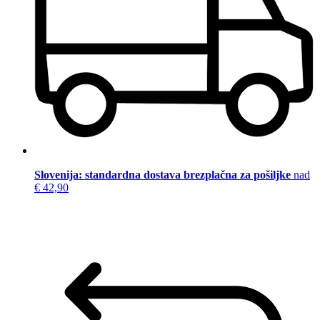
Slovenija: standardna dostava brezplačna za pošiljke
nad
€ 42,90