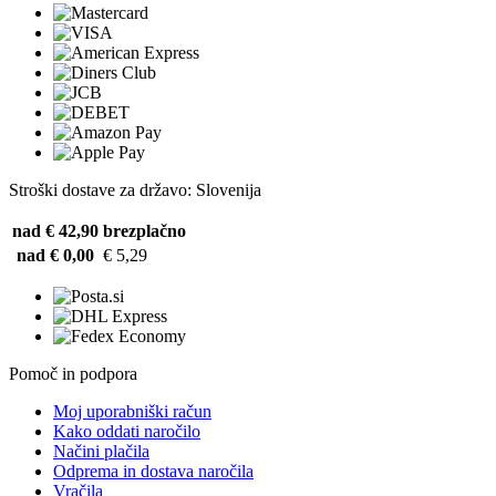
Stroški dostave za državo: Slovenija
nad € 42,90
brezplačno
nad € 0,00
€ 5,29
Pomoč in podpora
Moj uporabniški račun
Kako oddati naročilo
Načini plačila
Odprema in dostava naročila
Vračila