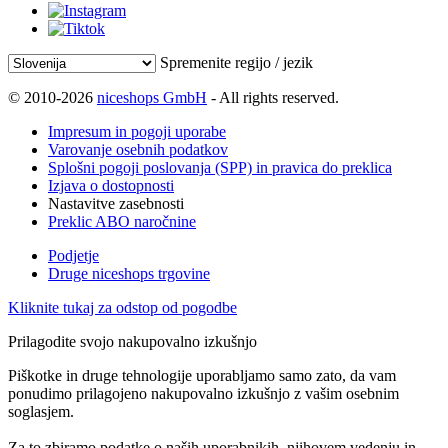
Spremenite regijo / jezik
© 2010-2026
niceshops GmbH
- All rights reserved.
Impresum in pogoji uporabe
Varovanje osebnih podatkov
Splošni pogoji poslovanja (SPP) in pravica do preklica
Izjava o dostopnosti
Nastavitve zasebnosti
Preklic ABO naročnine
Podjetje
Druge niceshops trgovine
Kliknite tukaj za odstop od pogodbe
Prilagodite svojo nakupovalno izkušnjo
Piškotke in druge tehnologije uporabljamo samo zato, da vam
ponudimo prilagojeno nakupovalno izkušnjo z vašim osebnim
soglasjem.
Za to zbiramo podatke o naših uporabnikih, njihovem vedenju in