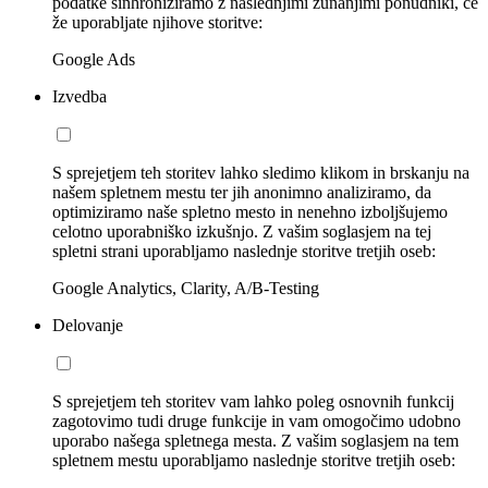
podatke sinhroniziramo z naslednjimi zunanjimi ponudniki, če
že uporabljate njihove storitve:
Google Ads
Izvedba
S sprejetjem teh storitev lahko sledimo klikom in brskanju na
našem spletnem mestu ter jih anonimno analiziramo, da
optimiziramo naše spletno mesto in nenehno izboljšujemo
celotno uporabniško izkušnjo. Z vašim soglasjem na tej
spletni strani uporabljamo naslednje storitve tretjih oseb:
Google Analytics, Clarity, A/B-Testing
Delovanje
S sprejetjem teh storitev vam lahko poleg osnovnih funkcij
zagotovimo tudi druge funkcije in vam omogočimo udobno
uporabo našega spletnega mesta. Z vašim soglasjem na tem
spletnem mestu uporabljamo naslednje storitve tretjih oseb: