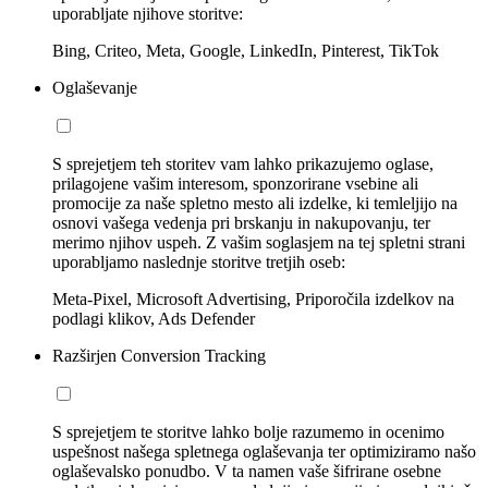
uporabljate njihove storitve:
Bing, Criteo, Meta, Google, LinkedIn, Pinterest, TikTok
Oglaševanje
S sprejetjem teh storitev vam lahko prikazujemo oglase,
prilagojene vašim interesom, sponzorirane vsebine ali
promocije za naše spletno mesto ali izdelke, ki temleljijo na
osnovi vašega vedenja pri brskanju in nakupovanju, ter
merimo njihov uspeh. Z vašim soglasjem na tej spletni strani
uporabljamo naslednje storitve tretjih oseb:
Meta-Pixel, Microsoft Advertising, Priporočila izdelkov na
podlagi klikov, Ads Defender
Razširjen Conversion Tracking
S sprejetjem te storitve lahko bolje razumemo in ocenimo
uspešnost našega spletnega oglaševanja ter optimiziramo našo
oglaševalsko ponudbo. V ta namen vaše šifrirane osebne