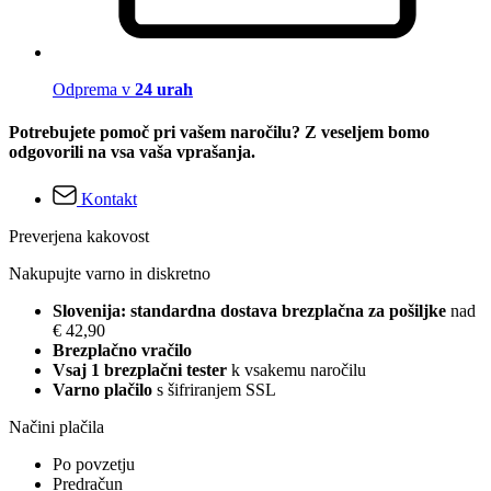
Odprema v
24 urah
Potrebujete pomoč pri vašem naročilu? Z veseljem bomo
odgovorili na vsa vaša vprašanja.
Kontakt
Preverjena kakovost
Nakupujte varno in diskretno
Slovenija: standardna dostava brezplačna za pošiljke
nad
€ 42,90
Brezplačno vračilo
Vsaj 1 brezplačni tester
k vsakemu naročilu
Varno plačilo
s šifriranjem SSL
Načini plačila
Po povzetju
Predračun