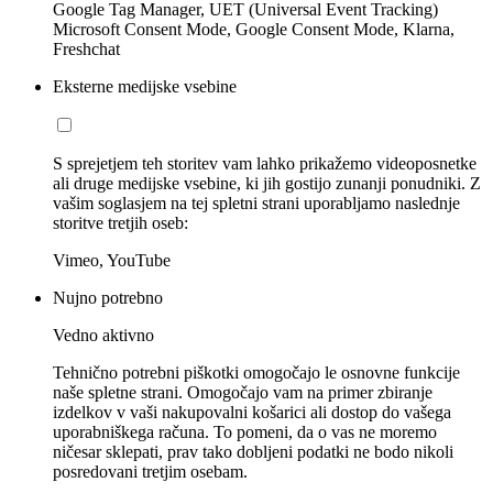
Google Tag Manager, UET (Universal Event Tracking)
Microsoft Consent Mode, Google Consent Mode, Klarna,
Freshchat
Eksterne medijske vsebine
S sprejetjem teh storitev vam lahko prikažemo videoposnetke
ali druge medijske vsebine, ki jih gostijo zunanji ponudniki. Z
vašim soglasjem na tej spletni strani uporabljamo naslednje
storitve tretjih oseb:
Vimeo, YouTube
Nujno potrebno
Vedno aktivno
Tehnično potrebni piškotki omogočajo le osnovne funkcije
naše spletne strani. Omogočajo vam na primer zbiranje
izdelkov v vaši nakupovalni košarici ali dostop do vašega
uporabniškega računa. To pomeni, da o vas ne moremo
ničesar sklepati, prav tako dobljeni podatki ne bodo nikoli
posredovani tretjim osebam.