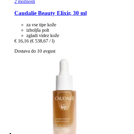
2 možnosti
Caudalie
Beauty Elixir, 30 ml
za vse tipe kože
izboljša polt
zgladi videz kože
€ 16,16
(€ 538,67 / l)
Dostava do 10 avgust