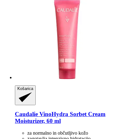
Košarica
Caudalie
VinoHydra Sorbet Cream
Moisturizer, 60 ml
za normalno in občutljivo kožo
zagotavlja intenzivno hidratacijo