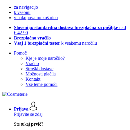
za navigacijo
k vsebini
v nakupovalno košarico
Slovenija: standardna dostava brezplačna za pošiljke
nad
€ 42,90
Brezplačno vračilo
Vsaj 1 brezplačni tester
k vsakemu naročilu
Pomoč
Kje je moje naročilo?
Vračilo
Stroški dostave
Možnosti plačila
Kontakt
Vse teme pomoči
Prijava
Prijavite se zdaj
Ste tukaj
prvič?