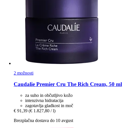
2 možnosti
Caudalie
Premier Cru The Rich Cream, 50 ml
za suho in občutljivo kožo
intenzivna hidratacija
zagotavlja gladkost in moč
€ 91,39
(€ 1.827,80 / l)
Brezplačna dostava do 10 avgust