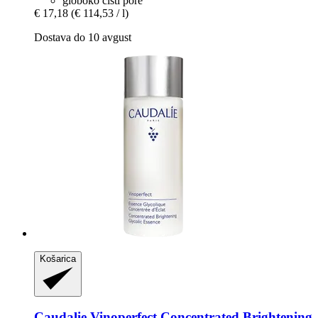
globoko čisti pore
€ 17,18
(€ 114,53 / l)
Dostava do 10 avgust
Košarica
Caudalie
Vinoperfect Concentrated Brightening