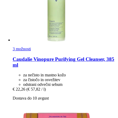
3 možnosti
Caudalie
Vinopure Purifying Gel Cleanser, 385
ml
za nečisto in mastno kožo
za čistočo in osvežitev
odstrani odvečni sebum
€ 22,26
(€ 57,82 / l)
Dostava do 10 avgust