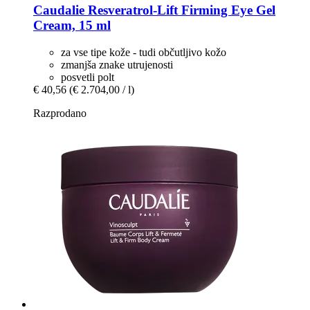
Caudalie
Resveratrol-​Lift Firming Eye Gel
Cream, 15 ml
za vse tipe kože - tudi občutljivo kožo
zmanjša znake utrujenosti
posvetli polt
€ 40,56
(€ 2.704,00 / l)
Razprodano