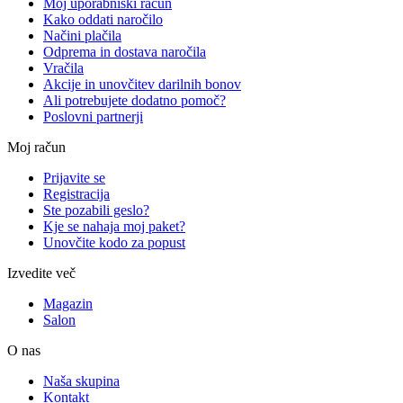
Moj uporabniški račun
Kako oddati naročilo
Načini plačila
Odprema in dostava naročila
Vračila
Akcije in unovčitev darilnih bonov
Ali potrebujete dodatno pomoč?
Poslovni partnerji
Moj račun
Prijavite se
Registracija
Ste pozabili geslo?
Kje se nahaja moj paket?
Unovčite kodo za popust
Izvedite več
Magazin
Salon
O nas
Naša skupina
Kontakt