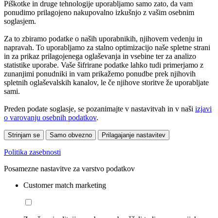
Piškotke in druge tehnologije uporabljamo samo zato, da vam
ponudimo prilagojeno nakupovalno izkušnjo z vašim osebnim
soglasjem.
Za to zbiramo podatke o naših uporabnikih, njihovem vedenju in
napravah. To uporabljamo za stalno optimizacijo naše spletne strani
in za prikaz prilagojenega oglaševanja in vsebine ter za analizo
statistike uporabe. Vaše šifrirane podatke lahko tudi primerjamo z
zunanjimi ponudniki in vam prikažemo ponudbe prek njihovih
spletnih oglaševalskih kanalov, le če njihove storitve že uporabljate
sami.
Preden podate soglasje, se pozanimajte v nastavitvah in v naši
izjavi
o varovanju osebnih podatkov
.
Strinjam se
Samo obvezno
Prilagajanje nastavitev
Politika zasebnosti
Posamezne nastavitve za varstvo podatkov
Customer match marketing