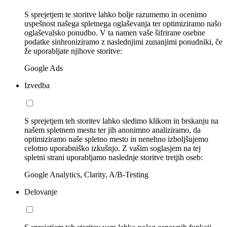
S sprejetjem te storitve lahko bolje razumemo in ocenimo
uspešnost našega spletnega oglaševanja ter optimiziramo našo
oglaševalsko ponudbo. V ta namen vaše šifrirane osebne
podatke sinhroniziramo z naslednjimi zunanjimi ponudniki, če
že uporabljate njihove storitve:
Google Ads
Izvedba
S sprejetjem teh storitev lahko sledimo klikom in brskanju na
našem spletnem mestu ter jih anonimno analiziramo, da
optimiziramo naše spletno mesto in nenehno izboljšujemo
celotno uporabniško izkušnjo. Z vašim soglasjem na tej
spletni strani uporabljamo naslednje storitve tretjih oseb:
Google Analytics, Clarity, A/B-Testing
Delovanje