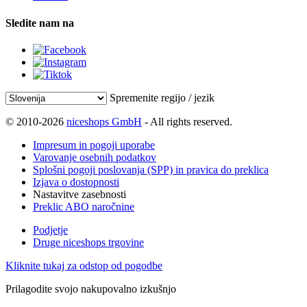
Sledite nam na
Spremenite regijo / jezik
© 2010-2026
niceshops GmbH
- All rights reserved.
Impresum in pogoji uporabe
Varovanje osebnih podatkov
Splošni pogoji poslovanja (SPP) in pravica do preklica
Izjava o dostopnosti
Nastavitve zasebnosti
Preklic ABO naročnine
Podjetje
Druge niceshops trgovine
Kliknite tukaj za odstop od pogodbe
Prilagodite svojo nakupovalno izkušnjo