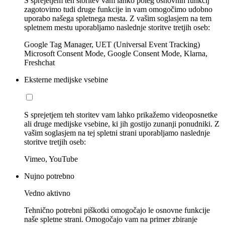
S sprejetjem teh storitev vam lahko poleg osnovnih funkcij
zagotovimo tudi druge funkcije in vam omogočimo udobno
uporabo našega spletnega mesta. Z vašim soglasjem na tem
spletnem mestu uporabljamo naslednje storitve tretjih oseb:
Google Tag Manager, UET (Universal Event Tracking)
Microsoft Consent Mode, Google Consent Mode, Klarna,
Freshchat
Eksterne medijske vsebine
S sprejetjem teh storitev vam lahko prikažemo videoposnetke
ali druge medijske vsebine, ki jih gostijo zunanji ponudniki. Z
vašim soglasjem na tej spletni strani uporabljamo naslednje
storitve tretjih oseb:
Vimeo, YouTube
Nujno potrebno
Vedno aktivno
Tehnično potrebni piškotki omogočajo le osnovne funkcije
naše spletne strani. Omogočajo vam na primer zbiranje