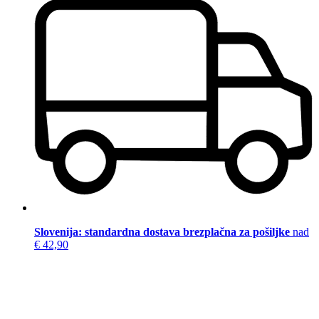
Slovenija: standardna dostava brezplačna za pošiljke
nad
€ 42,90