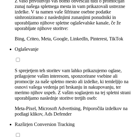
Z vašo privolitvijo vas bomo obveščali tudi o promocijah
zunaj našega spletnega mesta in vam prikazovali ustrezne
izdelke. V ta namen vaše šifrirane osebne podatke
sinhroniziramo z naslednjimi zunanjimi ponudniki in
uporabljamo njihove spletne oglaševalske kanale, če že
uporabljate njihove storitve:
Bing, Criteo, Meta, Google, LinkedIn, Pinterest, TikTok
Oglaševanje
S sprejetjem teh storitev vam lahko prikazujemo oglase,
prilagojene vašim interesom, sponzorirane vsebine ali
promocije za naše spletno mesto ali izdelke, ki temleljijo na
osnovi vašega vedenja pri brskanju in nakupovanju, ter
merimo njihov uspeh. Z vašim soglasjem na tej spletni strani
uporabljamo naslednje storitve tretjih oseb:
Meta-Pixel, Microsoft Advertising, Priporočila izdelkov na
podlagi klikov, Ads Defender
Razširjen Conversion Tracking