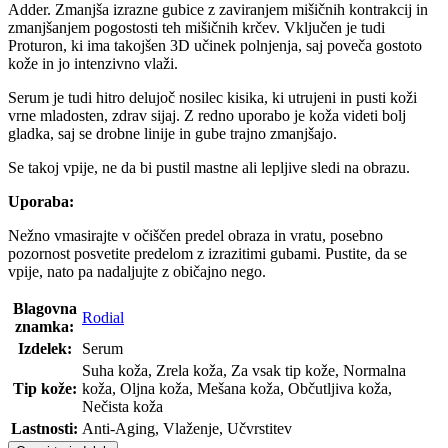
Adder. Zmanjša izrazne gubice z zaviranjem mišičnih kontrakcij in
zmanjšanjem pogostosti teh mišičnih krčev. Vključen je tudi
Proturon, ki ima takojšen 3D učinek polnjenja, saj poveča gostoto
kože in jo intenzivno vlaži.
Serum je tudi hitro delujoč nosilec kisika, ki utrujeni in pusti koži
vrne mladosten, zdrav sijaj. Z redno uporabo je koža videti bolj
gladka, saj se drobne linije in gube trajno zmanjšajo.
Se takoj vpije, ne da bi pustil mastne ali lepljive sledi na obrazu.
Uporaba:
Nežno vmasirajte v očiščen predel obraza in vratu, posebno
pozornost posvetite predelom z izrazitimi gubami. Pustite, da se
vpije, nato pa nadaljujte z običajno nego.
Blagovna
Rodial
znamka:
Izdelek:
Serum
Suha koža, Zrela koža, Za vsak tip kože, Normalna
Tip kože:
koža, Oljna koža, Mešana koža, Občutljiva koža,
Nečista koža
Lastnosti:
Anti-Aging, Vlaženje, Učvrstitev