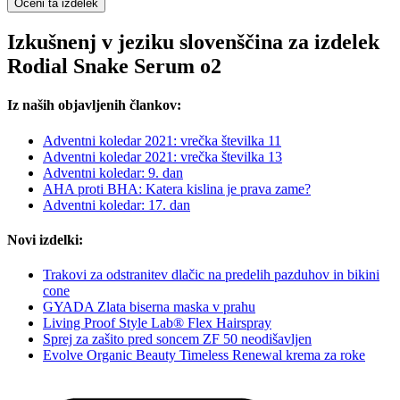
Oceni ta izdelek
Izkušnenj v jeziku slovenščina za izdelek
Rodial Snake Serum o2
Iz naših objavljenih člankov:
Adventni koledar 2021: vrečka številka 11
Adventni koledar 2021: vrečka številka 13
Adventni koledar: 9. dan
AHA proti BHA: Katera kislina je prava zame?
Adventni koledar: 17. dan
Novi izdelki:
Trakovi za odstranitev dlačic na predelih pazduhov in bikini
cone
GYADA Zlata biserna maska v prahu
Living Proof Style Lab® Flex Hairspray
Sprej za zašito pred soncem ZF 50 neodišavljen
Evolve Organic Beauty Timeless Renewal krema za roke