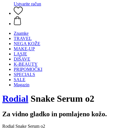
Ustvarite račun
Znamke
TRAVEL
NEGA KOŽE
MAKE-UP
LASJE
DIŠAVE
K-BEAUTY
PRIPOMOČKI
SPECIALS
SALE
Magazin
Rodial
Snake Serum o2
Za vidno gladko in pomlajeno kožo.
Rodial Snake Serum o2