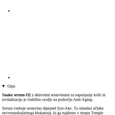
Opis
Snake serum O2
z aktivnimi sestavinami za napenjanje kože in
revitalizacijo je čudežno orožje na področju Anti-Aging.
Serum vsebuje sestavino dipeptid Syn-Ake. To simulira učinke
nevromuskularnega blokatorja, ki ga najdemo v strupu Temple