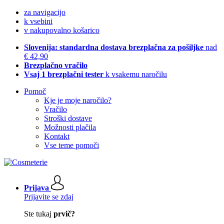
za navigacijo
k vsebini
v nakupovalno košarico
Slovenija: standardna dostava brezplačna za pošiljke
nad
€ 42,90
Brezplačno vračilo
Vsaj 1 brezplačni tester
k vsakemu naročilu
Pomoč
Kje je moje naročilo?
Vračilo
Stroški dostave
Možnosti plačila
Kontakt
Vse teme pomoči
Prijava
Prijavite se zdaj
Ste tukaj
prvič?