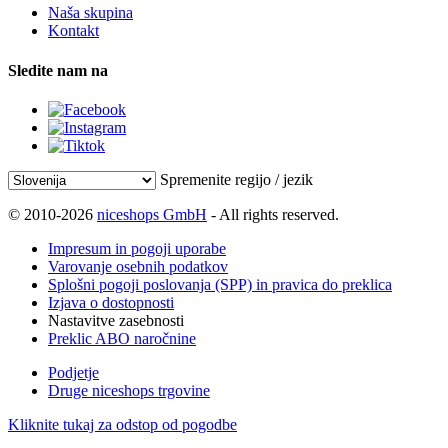
Naša skupina
Kontakt
Sledite nam na
Spremenite regijo / jezik
© 2010-2026
niceshops GmbH
- All rights reserved.
Impresum in pogoji uporabe
Varovanje osebnih podatkov
Splošni pogoji poslovanja (SPP) in pravica do preklica
Izjava o dostopnosti
Nastavitve zasebnosti
Preklic ABO naročnine
Podjetje
Druge niceshops trgovine
Kliknite tukaj za odstop od pogodbe