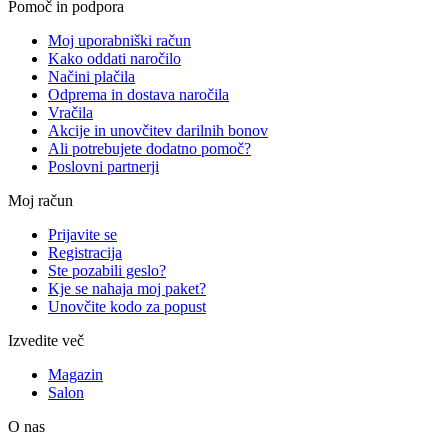
Pomoč in podpora
Moj uporabniški račun
Kako oddati naročilo
Načini plačila
Odprema in dostava naročila
Vračila
Akcije in unovčitev darilnih bonov
Ali potrebujete dodatno pomoč?
Poslovni partnerji
Moj račun
Prijavite se
Registracija
Ste pozabili geslo?
Kje se nahaja moj paket?
Unovčite kodo za popust
Izvedite več
Magazin
Salon
O nas