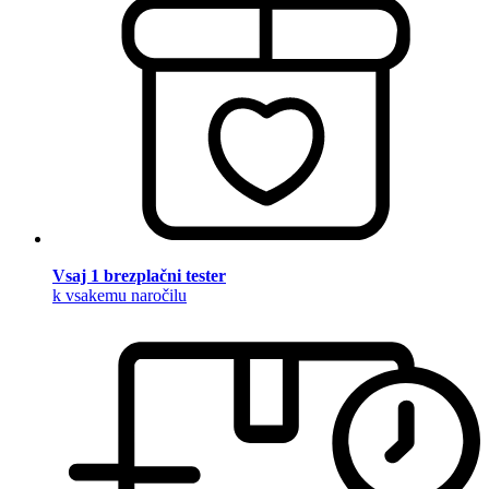
Vsaj 1 brezplačni tester
k vsakemu naročilu