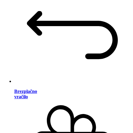
Brezplačno
vračilo