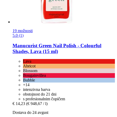
19 možnosti
5.0 (1)
Manucurist
Green Nail Polish -​ Colourful
Shades, Lava (15 ml)
Lava
Abricot
Blossom
Bougainvillea
Bubble
+14
intenzivna barva
obstojnost do 21 dni
s profesionalnim čopičem
€ 14,23
(€ 948,67 / l)
Dostava do 24 avgust