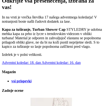
Odkrijte vsa presenečenja, izbrana za
vas!
In na vrsti je vrečka številka 17 našega adventnega koledarja! V
notranjosti boste našli čudovit dodatek za lase.
Kapa za
tuširanje, Turban Shower Cap
STYLEDRY je udobna
mehka kapa za prho iz lycre s trendovskim videzom v obliki
turbana! Material je odporen in zahvaljujoč elastanu se popolnoma
prilagodi obliki glave, ne da bi na koži pustil neprijetne sledi. S to
kapico za tuširanje so lasje popolnoma zaščiteni pred vlago.
Izdelek je v polni velikosti.
Adventni koledar: 18. dan
Adventni koledar: 16. dan
Magazin
vsi prispevki
Zadnje ocene