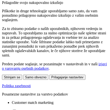
Prilagodite svojo nakupovalno izkušnjo
Piškotke in druge tehnologije uporabljamo samo zato, da vam
ponudimo prilagojeno nakupovalno izkušnjo z vašim osebnim
soglasjem.
Za to zbiramo podatke o naših uporabnikih, njihovem vedenju in
napravah. To uporabljamo za stalno optimizacijo naše spletne strani
in za prikaz prilagojenega oglaševanja in vsebine ter za analizo
statistike uporabe. Vaše šifrirane podatke lahko tudi primerjamo z
zunanjimi ponudniki in vam prikažemo ponudbe prek njihovih
spletnih oglaševalskih kanalov, le če njihove storitve že uporabljate
sami.
Preden podate soglasje, se pozanimajte v nastavitvah in v naši
izjavi
o varovanju osebnih podatkov
.
Strinjam se
Samo obvezno
Prilagajanje nastavitev
Politika zasebnosti
Posamezne nastavitve za varstvo podatkov
Customer match marketing