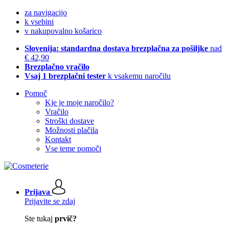
za navigacijo
k vsebini
v nakupovalno košarico
Slovenija: standardna dostava brezplačna za pošiljke
nad
€ 42,90
Brezplačno vračilo
Vsaj 1 brezplačni tester
k vsakemu naročilu
Pomoč
Kje je moje naročilo?
Vračilo
Stroški dostave
Možnosti plačila
Kontakt
Vse teme pomoči
Prijava
Prijavite se zdaj
Ste tukaj
prvič?