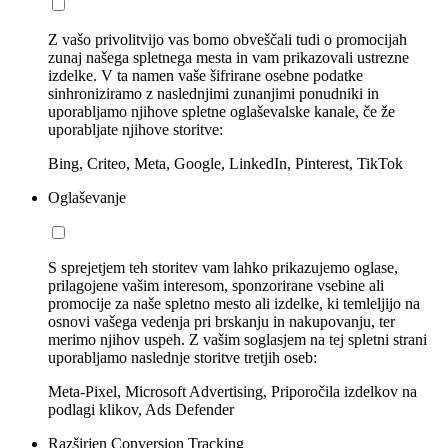
Z vašo privolitvijo vas bomo obveščali tudi o promocijah
zunaj našega spletnega mesta in vam prikazovali ustrezne
izdelke. V ta namen vaše šifrirane osebne podatke
sinhroniziramo z naslednjimi zunanjimi ponudniki in
uporabljamo njihove spletne oglaševalske kanale, če že
uporabljate njihove storitve:
Bing, Criteo, Meta, Google, LinkedIn, Pinterest, TikTok
Oglaševanje
S sprejetjem teh storitev vam lahko prikazujemo oglase,
prilagojene vašim interesom, sponzorirane vsebine ali
promocije za naše spletno mesto ali izdelke, ki temleljijo na
osnovi vašega vedenja pri brskanju in nakupovanju, ter
merimo njihov uspeh. Z vašim soglasjem na tej spletni strani
uporabljamo naslednje storitve tretjih oseb:
Meta-Pixel, Microsoft Advertising, Priporočila izdelkov na
podlagi klikov, Ads Defender
Razširjen Conversion Tracking