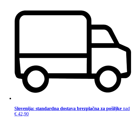
Slovenija: standardna dostava brezplačna za pošiljke
nad
€ 42,90