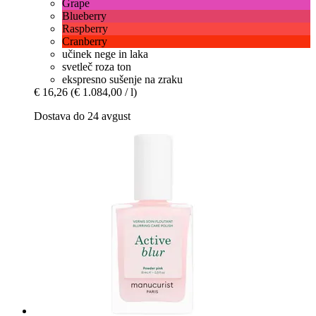
Grape
Blueberry
Raspberry
Cranberry
učinek nege in laka
svetleč roza ton
ekspresno sušenje na zraku
€ 16,26
(€ 1.084,00 / l)
Dostava do 24 avgust