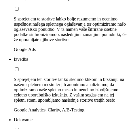
S sprejetjem te storitve lahko bolje razumemo in ocenimo
uspešnost našega spletnega oglaševanja ter optimiziramo našo
oglaševalsko ponudbo. V ta namen vaše šifrirane osebne
podatke sinhroniziramo z naslednjimi zunanjimi ponudniki, če
že uporabljate njihove storitve:
Google Ads
Izvedba
S sprejetjem teh storitev lahko sledimo klikom in brskanju na
našem spletnem mestu ter jih anonimno analiziramo, da
optimiziramo naše spletno mesto in nenehno izboljšujemo
celotno uporabniško izkušnjo. Z vašim soglasjem na tej
spletni strani uporabljamo naslednje storitve tretjih oseb:
Google Analytics, Clarity, A/B-Testing
Delovanje