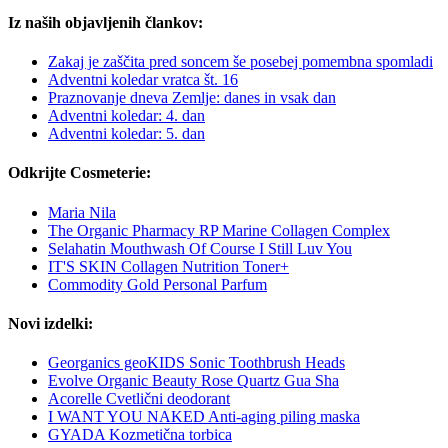
Iz naših objavljenih člankov:
Zakaj je zaščita pred soncem še posebej pomembna spomladi
Adventni koledar vratca št. 16
Praznovanje dneva Zemlje: danes in vsak dan
Adventni koledar: 4. dan
Adventni koledar: 5. dan
Odkrijte Cosmeterie:
Maria Nila
The Organic Pharmacy RP Marine Collagen Complex
Selahatin Mouthwash Of Course I Still Luv You
IT'S SKIN Collagen Nutrition Toner+
Commodity Gold Personal Parfum
Novi izdelki:
Georganics geoKIDS Sonic Toothbrush Heads
Evolve Organic Beauty Rose Quartz Gua Sha
Acorelle Cvetlični deodorant
I WANT YOU NAKED Anti-aging piling maska
GYADA Kozmetična torbica