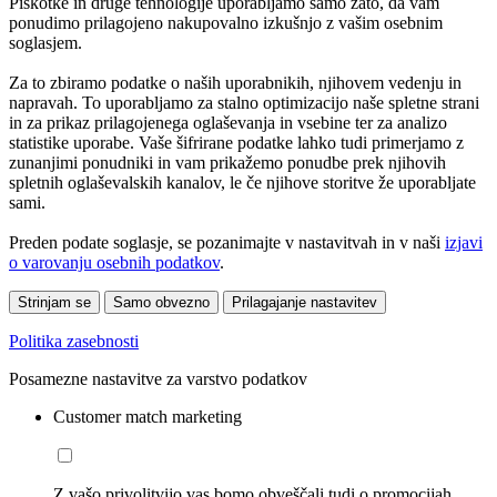
Piškotke in druge tehnologije uporabljamo samo zato, da vam
ponudimo prilagojeno nakupovalno izkušnjo z vašim osebnim
soglasjem.
Za to zbiramo podatke o naših uporabnikih, njihovem vedenju in
napravah. To uporabljamo za stalno optimizacijo naše spletne strani
in za prikaz prilagojenega oglaševanja in vsebine ter za analizo
statistike uporabe. Vaše šifrirane podatke lahko tudi primerjamo z
zunanjimi ponudniki in vam prikažemo ponudbe prek njihovih
spletnih oglaševalskih kanalov, le če njihove storitve že uporabljate
sami.
Preden podate soglasje, se pozanimajte v nastavitvah in v naši
izjavi
o varovanju osebnih podatkov
.
Strinjam se
Samo obvezno
Prilagajanje nastavitev
Politika zasebnosti
Posamezne nastavitve za varstvo podatkov
Customer match marketing
Z vašo privolitvijo vas bomo obveščali tudi o promocijah