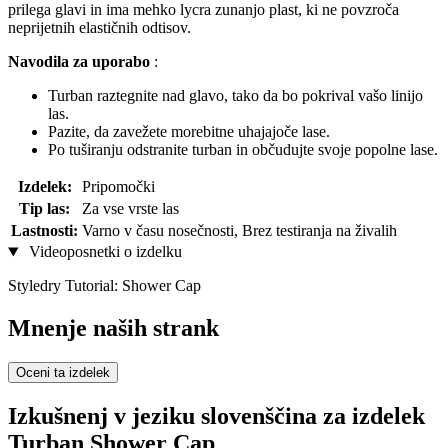
prilega glavi in ima mehko lycra zunanjo plast, ki ne povzroča
neprijetnih elastičnih odtisov.
Navodila za uporabo
:
Turban raztegnite nad glavo, tako da bo pokrival vašo linijo
las.
Pazite, da zavežete morebitne uhajajoče lase.
Po tuširanju odstranite turban in občudujte svoje popolne lase.
Izdelek:
Pripomočki
Tip las:
Za vse vrste las
Lastnosti:
Varno v času nosečnosti, Brez testiranja na živalih
Videoposnetki o izdelku
Styledry Tutorial: Shower Cap
Mnenje naših strank
Oceni ta izdelek
Izkušnenj v jeziku slovenščina za izdelek
Turban Shower Cap