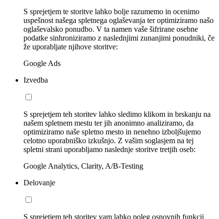
S sprejetjem te storitve lahko bolje razumemo in ocenimo
uspešnost našega spletnega oglaševanja ter optimiziramo našo
oglaševalsko ponudbo. V ta namen vaše šifrirane osebne
podatke sinhroniziramo z naslednjimi zunanjimi ponudniki, če
že uporabljate njihove storitve:
Google Ads
Izvedba
S sprejetjem teh storitev lahko sledimo klikom in brskanju na
našem spletnem mestu ter jih anonimno analiziramo, da
optimiziramo naše spletno mesto in nenehno izboljšujemo
celotno uporabniško izkušnjo. Z vašim soglasjem na tej
spletni strani uporabljamo naslednje storitve tretjih oseb:
Google Analytics, Clarity, A/B-Testing
Delovanje
S sprejetjem teh storitev vam lahko poleg osnovnih funkcij