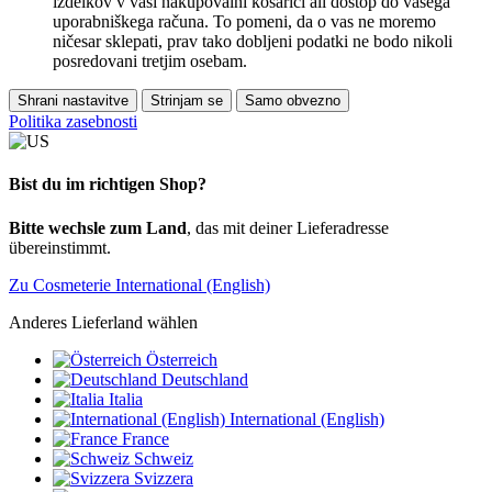
izdelkov v vaši nakupovalni košarici ali dostop do vašega
uporabniškega računa. To pomeni, da o vas ne moremo
ničesar sklepati, prav tako dobljeni podatki ne bodo nikoli
posredovani tretjim osebam.
Shrani nastavitve
Strinjam se
Samo obvezno
Politika zasebnosti
Bist du im richtigen Shop?
Bitte wechsle zum Land
, das mit deiner Lieferadresse
übereinstimmt.
Zu Cosmeterie International (English)
Anderes Lieferland wählen
Österreich
Deutschland
Italia
International (English)
France
Schweiz
Svizzera