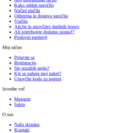
Kako oddati naročilo
Načini plačila
Odprema in dostava naročila
Vračila
Akcije in unovčitev darilnih bonov
Ali potrebujete dodatno pomoč?
Poslovni partnerji
Moj račun
Prijavite se
Registracija
Ste pozabili geslo?
Kje se nahaja moj paket?
Unovčite kodo za popust
Izvedite več
Magazin
Salon
O nas
Naša skupina
Kontakt