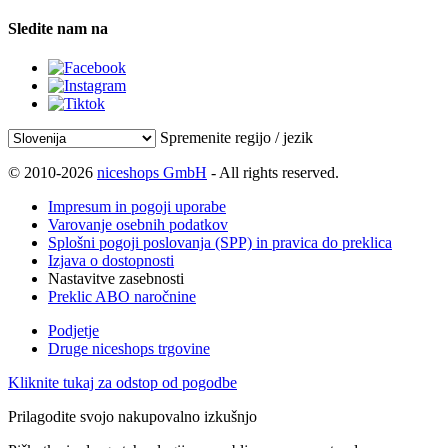
Sledite nam na
Spremenite regijo / jezik
© 2010-2026
niceshops GmbH
- All rights reserved.
Impresum in pogoji uporabe
Varovanje osebnih podatkov
Splošni pogoji poslovanja (SPP) in pravica do preklica
Izjava o dostopnosti
Nastavitve zasebnosti
Preklic ABO naročnine
Podjetje
Druge niceshops trgovine
Kliknite tukaj za odstop od pogodbe
Prilagodite svojo nakupovalno izkušnjo