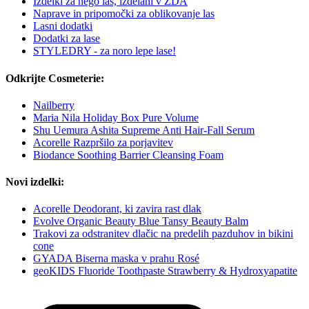
Izdelki za nego las, izdelani v ZDA
Naprave in pripomočki za oblikovanje las
Lasni dodatki
Dodatki za lase
STYLEDRY - za noro lepe lase!
Odkrijte Cosmeterie:
Nailberry
Maria Nila Holiday Box Pure Volume
Shu Uemura Ashita Supreme Anti Hair-Fall Serum
Acorelle Razpršilo za porjavitev
Biodance Soothing Barrier Cleansing Foam
Novi izdelki:
Acorelle Deodorant, ki zavira rast dlak
Evolve Organic Beauty Blue Tansy Beauty Balm
Trakovi za odstranitev dlačic na predelih pazduhov in bikini
cone
GYADA Biserna maska v prahu Rosé
geoKIDS Fluoride Toothpaste Strawberry & Hydroxyapatite