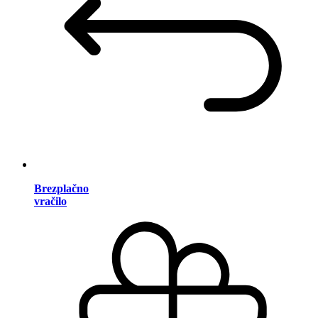
Brezplačno
vračilo