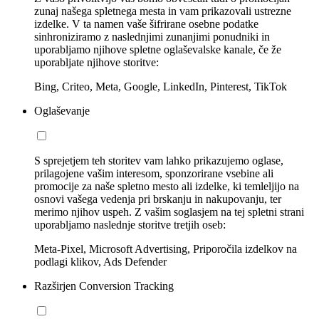
zunaj našega spletnega mesta in vam prikazovali ustrezne
izdelke. V ta namen vaše šifrirane osebne podatke
sinhroniziramo z naslednjimi zunanjimi ponudniki in
uporabljamo njihove spletne oglaševalske kanale, če že
uporabljate njihove storitve:
Bing, Criteo, Meta, Google, LinkedIn, Pinterest, TikTok
Oglaševanje
S sprejetjem teh storitev vam lahko prikazujemo oglase,
prilagojene vašim interesom, sponzorirane vsebine ali
promocije za naše spletno mesto ali izdelke, ki temleljijo na
osnovi vašega vedenja pri brskanju in nakupovanju, ter
merimo njihov uspeh. Z vašim soglasjem na tej spletni strani
uporabljamo naslednje storitve tretjih oseb:
Meta-Pixel, Microsoft Advertising, Priporočila izdelkov na
podlagi klikov, Ads Defender
Razširjen Conversion Tracking