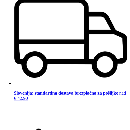
Slovenija: standardna dostava brezplačna za pošiljke
nad
€ 42,90