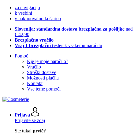
za navigacijo
k vsebini
v nakupovalno košarico
Slovenija: standardna dostava brezplačna za pošiljke
nad
€ 42,90
Brezplačno vračilo
Vsaj 1 brezplačni tester
k vsakemu naročilu
Pomoč
Kje je moje naročilo?
Vračilo
Stroški dostave
Možnosti plačila
Kontakt
Vse teme pomoči
Prijava
Prijavite se zdaj
Ste tukaj
prvič?