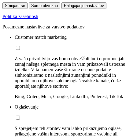
Strinjam se
Samo obvezno
Prilagajanje nastavitev
Politika zasebnosti
Posamezne nastavitve za varstvo podatkov
Customer match marketing
Z vašo privolitvijo vas bomo obveščali tudi o promocijah
zunaj našega spletnega mesta in vam prikazovali ustrezne
izdelke. V ta namen vaše šifrirane osebne podatke
sinhroniziramo z naslednjimi zunanjimi ponudniki in
uporabljamo njihove spletne oglaševalske kanale, če že
uporabljate njihove storitve:
Bing, Criteo, Meta, Google, LinkedIn, Pinterest, TikTok
Oglaševanje
S sprejetjem teh storitev vam lahko prikazujemo oglase,
prilagojene vašim interesom, sponzorirane vsebine ali