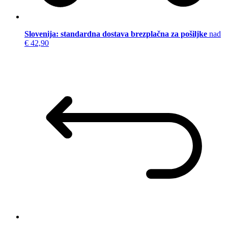
Slovenija: standardna dostava brezplačna za pošiljke
nad
€ 42,90