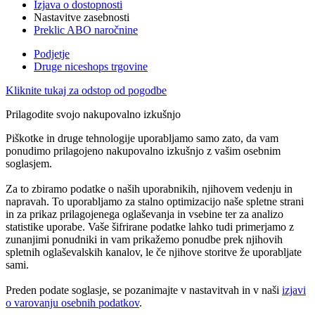
Izjava o dostopnosti
Nastavitve zasebnosti
Preklic ABO naročnine
Podjetje
Druge niceshops trgovine
Kliknite tukaj za odstop od pogodbe
Prilagodite svojo nakupovalno izkušnjo
Piškotke in druge tehnologije uporabljamo samo zato, da vam
ponudimo prilagojeno nakupovalno izkušnjo z vašim osebnim
soglasjem.
Za to zbiramo podatke o naših uporabnikih, njihovem vedenju in
napravah. To uporabljamo za stalno optimizacijo naše spletne strani
in za prikaz prilagojenega oglaševanja in vsebine ter za analizo
statistike uporabe. Vaše šifrirane podatke lahko tudi primerjamo z
zunanjimi ponudniki in vam prikažemo ponudbe prek njihovih
spletnih oglaševalskih kanalov, le če njihove storitve že uporabljate
sami.
Preden podate soglasje, se pozanimajte v nastavitvah in v naši
izjavi
o varovanju osebnih podatkov
.