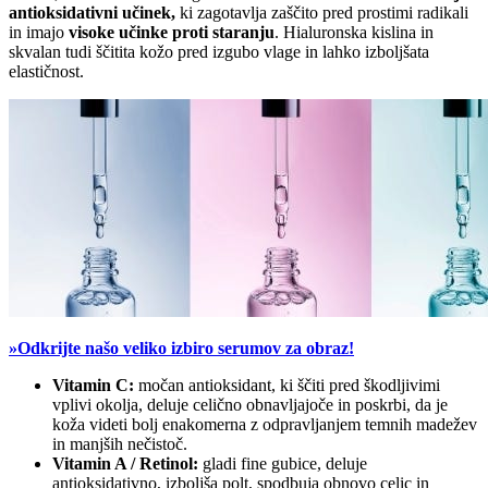
antioksidativni učinek,
ki zagotavlja zaščito pred prostimi radikali
in imajo
visoke učinke proti staranju
. Hialuronska kislina in
skvalan tudi ščitita kožo pred izgubo vlage in lahko izboljšata
elastičnost.
»Odkrijte našo veliko izbiro serumov za obraz!
Vitamin C:
močan antioksidant, ki ščiti pred škodljivimi
vplivi okolja, deluje celično obnavljajoče in poskrbi, da je
koža videti bolj enakomerna z odpravljanjem temnih madežev
in manjših nečistoč.
Vitamin A / Retinol:
gladi fine gubice, deluje
antioksidativno, izboljša polt, spodbuja obnovo celic in