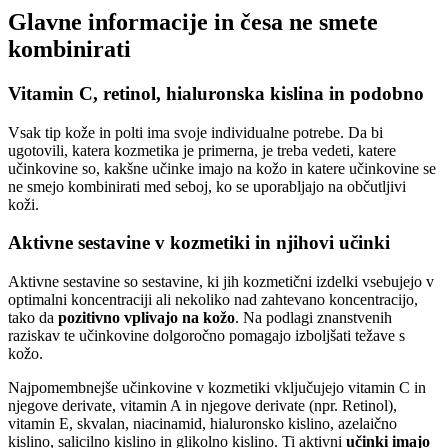
Glavne informacije in česa ne smete
kombinirati
Vitamin C, retinol, hialuronska kislina in podobno
Vsak tip kože in polti ima svoje individualne potrebe. Da bi
ugotovili, katera kozmetika je primerna, je treba vedeti, katere
učinkovine so, kakšne učinke imajo na kožo in katere učinkovine se
ne smejo kombinirati med seboj, ko se uporabljajo na občutljivi
koži.
Aktivne sestavine v kozmetiki in njihovi učinki
Aktivne sestavine so sestavine, ki jih kozmetični izdelki vsebujejo v
optimalni koncentraciji ali nekoliko nad zahtevano koncentracijo,
tako da
pozitivno vplivajo na kožo
. Na podlagi znanstvenih
raziskav te učinkovine dolgoročno pomagajo izboljšati težave s
kožo.
Najpomembnejše učinkovine v kozmetiki vključujejo vitamin C in
njegove derivate, vitamin A in njegove derivate (npr. Retinol),
vitamin E, skvalan, niacinamid, hialuronsko kislino, azelaično
kislino, salicilno kislino in glikolno kislino. Ti aktivni
učinki imajo