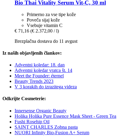
Bio Thai
Vitality Serum Vit-​C, 30 ml
Primerno za vse tipe kože
Poveča sijaj kože
Vsebuje vitamin C
€ 71,16
(€ 2.372,00 / l)
Brezplačna dostava do 11 avgust
Iz naših objavljenih člankov:
Adventni koledar: 18. dan
Adventni koledar vratca št. 14
Meet the Founder: éternel
Beauty Trends 2023
V 3 korakih do izrazitega videza
Odkrijte Cosmeterie:
Innersense Organic Beauty
Holika Holika Pure Essence Mask Sheet - Green Tea
Fushi Rosehip Oil
SAINT CHARLES Zobna pasta
NUORI Infinity Bio-Fusion A+ Serum