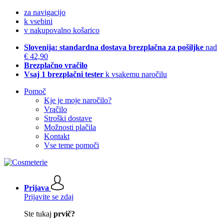
za navigacijo
k vsebini
v nakupovalno košarico
Slovenija: standardna dostava brezplačna za pošiljke
nad
€ 42,90
Brezplačno vračilo
Vsaj 1 brezplačni tester
k vsakemu naročilu
Pomoč
Kje je moje naročilo?
Vračilo
Stroški dostave
Možnosti plačila
Kontakt
Vse teme pomoči
Prijava
Prijavite se zdaj
Ste tukaj
prvič?