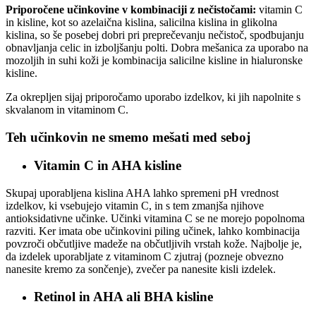
Priporočene učinkovine v kombinaciji z nečistočami:
vitamin C
in kisline, kot so azelaična kislina, salicilna kislina in glikolna
kislina, so še posebej dobri pri preprečevanju nečistoč, spodbujanju
obnavljanja celic in izboljšanju polti. Dobra mešanica za uporabo na
mozoljih in suhi koži je kombinacija salicilne kisline in hialuronske
kisline.
Za okrepljen sijaj priporočamo uporabo izdelkov, ki jih napolnite s
skvalanom in vitaminom C.
Teh učinkovin ne smemo mešati med seboj
Vitamin C in AHA kisline
Skupaj uporabljena kislina AHA lahko spremeni pH vrednost
izdelkov, ki vsebujejo vitamin C, in s tem zmanjša njihove
antioksidativne učinke. Učinki vitamina C se ne morejo popolnoma
razviti. Ker imata obe učinkovini piling učinek, lahko kombinacija
povzroči občutljive madeže na občutljivih vrstah kože. Najbolje je,
da izdelek uporabljate z vitaminom C zjutraj (pozneje obvezno
nanesite kremo za sončenje), zvečer pa nanesite kisli izdelek.
Retinol in AHA ali BHA kisline