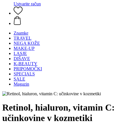
Ustvarite račun
Znamke
TRAVEL
NEGA KOŽE
MAKE-UP
LASJE
DIŠAVE
K-BEAUTY
PRIPOMOČKI
SPECIALS
SALE
Magazin
Retinol, hialuron, vitamin C:
učinkovine v kozmetiki