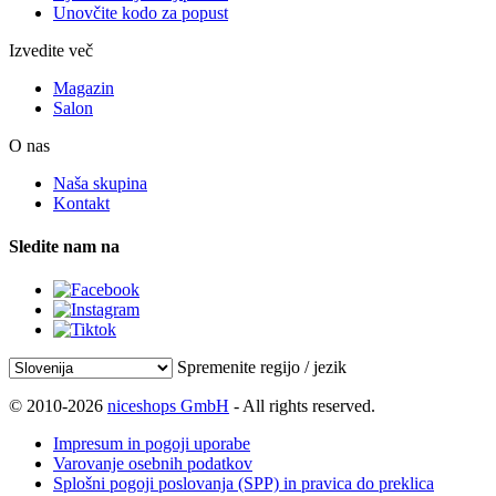
Unovčite kodo za popust
Izvedite več
Magazin
Salon
O nas
Naša skupina
Kontakt
Sledite nam na
Spremenite regijo / jezik
© 2010-2026
niceshops GmbH
- All rights reserved.
Impresum in pogoji uporabe
Varovanje osebnih podatkov
Splošni pogoji poslovanja (SPP) in pravica do preklica