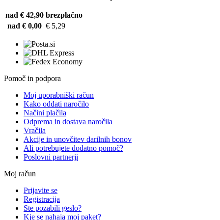
nad € 42,90
brezplačno
nad € 0,00
€ 5,29
Pomoč in podpora
Moj uporabniški račun
Kako oddati naročilo
Načini plačila
Odprema in dostava naročila
Vračila
Akcije in unovčitev darilnih bonov
Ali potrebujete dodatno pomoč?
Poslovni partnerji
Moj račun
Prijavite se
Registracija
Ste pozabili geslo?
Kje se nahaja moj paket?