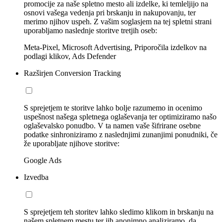
promocije za naše spletno mesto ali izdelke, ki temleljijo na
osnovi vašega vedenja pri brskanju in nakupovanju, ter
merimo njihov uspeh. Z vašim soglasjem na tej spletni strani
uporabljamo naslednje storitve tretjih oseb:
Meta-Pixel, Microsoft Advertising, Priporočila izdelkov na
podlagi klikov, Ads Defender
Razširjen Conversion Tracking
S sprejetjem te storitve lahko bolje razumemo in ocenimo
uspešnost našega spletnega oglaševanja ter optimiziramo našo
oglaševalsko ponudbo. V ta namen vaše šifrirane osebne
podatke sinhroniziramo z naslednjimi zunanjimi ponudniki, če
že uporabljate njihove storitve:
Google Ads
Izvedba
S sprejetjem teh storitev lahko sledimo klikom in brskanju na
našem spletnem mestu ter jih anonimno analiziramo, da