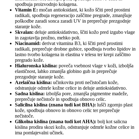
spodbuja proizvodnjo kolagena.
Vitamin E:
močan antioksidant, ki kožo ščiti pred prostimi
radikali, spodbuja regeneracijo zaščitne pregrade, zmanjšuje
poškodbe zaradi sonca zaradi UV in preprečuje prezgodnje
staranje kože.
Skvalan:
deluje antioksidativno, ščiti kožo pred izgubo vlage
in zagotavlja prožno, mehko polt.
Niacinamid:
derivat vitamina B3, ki ščiti pred prostimi
radikali, preprečuje drobne gubice, spodbuja tvorbo lipidov in
lastno tvorbo kolagena in elastina v telesu ter krepi zaščitno
pregrado kože.
Hialuronska kislina:
poveča vsebnost vlage v koži, izboljša
elastičnost, lahko zmanjša globino gub in preprečuje
prezgodnje staranje kože.
Azelaična kislina:
učinkovita proti nečistočam kože,
odstranjuje odmrle kožne celice in deluje antioksidativno.
Sadna kislina:
izboljša pore, zmanjša pigmentne madeže,
preprečuje nečistoče in spodbuja obnovo celic.
Salicilna kislina (znana tudi kot BHA):
lušči zgornjo plast
kože, spodbuja obnovo in obnovo celic ter preprečuje
nečistoče.
Glikolna kislina (znana tudi kot AHA):
bolj kot salicna
kislina prodira skozi kožo, odstranjuje odmrle kožne celice in
ima pomlajevalni učinek.