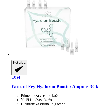
Košarica
5.0 (4)
Faces of Fey
Hyaluron Booster Ampule, 30 k.
Primerno za vse tipe kože
Vlaži in učvrsti kožo
Hialuronska kislina in glicerin