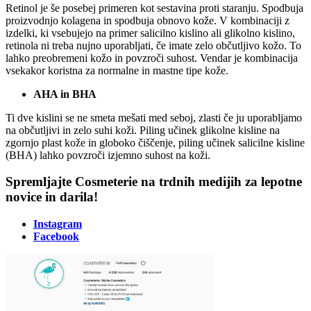
Retinol je še posebej primeren kot sestavina proti staranju. Spodbuja
proizvodnjo kolagena in spodbuja obnovo kože. V kombinaciji z
izdelki, ki vsebujejo na primer salicilno kislino ali glikolno kislino,
retinola ni treba nujno uporabljati, če imate zelo občutljivo kožo. To
lahko preobremeni kožo in povzroči suhost. Vendar je kombinacija
vsekakor koristna za normalne in mastne tipe kože.
AHA in BHA
Ti dve kislini se ne smeta mešati med seboj, zlasti če ju uporabljamo
na občutljivi in zelo suhi koži. Piling učinek glikolne kisline na
zgornjo plast kože in globoko čiščenje, piling učinek salicilne kisline
(BHA) lahko povzroči izjemno suhost na koži.
Spremljajte Cosmeterie na trdnih medijih za lepotne
novice in darila!
Instagram
Facebook