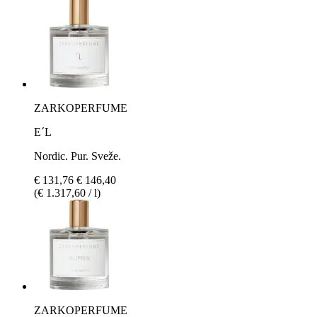
ZARKOPERFUME
E´L
Nordic. Pur. Sveže.
€ 131,76
€ 146,40
(€ 1.317,60 / l)
ZARKOPERFUME