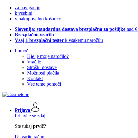
za navigacijo
k vsebini
v nakupovalno košarico
Slovenija: standardna dostava brezplačna za pošiljke
nad €
Brezplačno vračilo
Vsaj 1 brezplačni tester
k vsakemu naročilu
Pomoč
Kje je moje naročilo?
Vračilo
Stroški dostave
Možnosti plačila
Kontakt
Vse teme pomoči
Prijava
Prijavite se zdaj
Ste tukaj
prvič?
Ustvarite račun