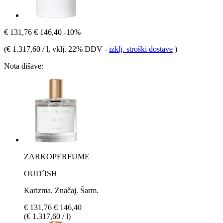
€ 131,76
€ 146,40
-10%
(
€ 1.317,60 / l
, vklj. 22% DDV
-
izklj. stroški dostave
)
Nota dišave:
ZARKOPERFUME
OUD´ISH
Karizma. Značaj. Šarm.
€ 131,76
€ 146,40
(€ 1.317,60 / l)