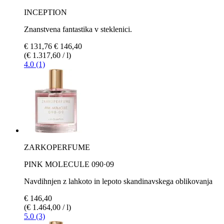
INCEPTION
Znanstvena fantastika v steklenici.
€ 131,76
€ 146,40
(€ 1.317,60 / l)
4.0 (1)
ZARKOPERFUME
PINK MOLECULE 090·09
Navdihnjen z lahkoto in lepoto skandinavskega oblikovanja
€ 146,40
(€ 1.464,00 / l)
5.0 (3)