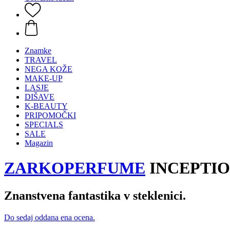
Znamke
TRAVEL
NEGA KOŽE
MAKE-UP
LASJE
DIŠAVE
K-BEAUTY
PRIPOMOČKI
SPECIALS
SALE
Magazin
ZARKOPERFUME
INCEPTION
Znanstvena fantastika v steklenici.
Do sedaj oddana ena ocena.