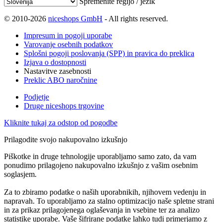
Spremenite regijo / jezik
© 2010-2026
niceshops GmbH
- All rights reserved.
Impresum in pogoji uporabe
Varovanje osebnih podatkov
Splošni pogoji poslovanja (SPP) in pravica do preklica
Izjava o dostopnosti
Nastavitve zasebnosti
Preklic ABO naročnine
Podjetje
Druge niceshops trgovine
Kliknite tukaj za odstop od pogodbe
Prilagodite svojo nakupovalno izkušnjo
Piškotke in druge tehnologije uporabljamo samo zato, da vam
ponudimo prilagojeno nakupovalno izkušnjo z vašim osebnim
soglasjem.
Za to zbiramo podatke o naših uporabnikih, njihovem vedenju in
napravah. To uporabljamo za stalno optimizacijo naše spletne strani
in za prikaz prilagojenega oglaševanja in vsebine ter za analizo
statistike uporabe. Vaše šifrirane podatke lahko tudi primerjamo z