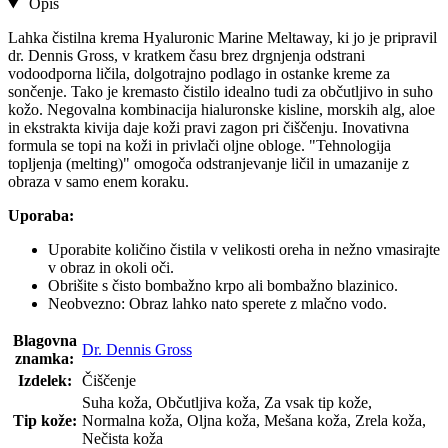
Opis
Lahka čistilna krema Hyaluronic Marine Meltaway, ki jo je pripravil
dr. Dennis Gross, v kratkem času brez drgnjenja odstrani
vodoodporna ličila, dolgotrajno podlago in ostanke kreme za
sončenje. Tako je kremasto čistilo idealno tudi za občutljivo in suho
kožo. Negovalna kombinacija hialuronske kisline, morskih alg, aloe
in ekstrakta kivija daje koži pravi zagon pri čiščenju. Inovativna
formula se topi na koži in privlači oljne obloge. "Tehnologija
topljenja (melting)" omogoča odstranjevanje ličil in umazanije z
obraza v samo enem koraku.
Uporaba:
Uporabite količino čistila v velikosti oreha in nežno vmasirajte
v obraz in okoli oči.
Obrišite s čisto bombažno krpo ali bombažno blazinico.
Neobvezno: Obraz lahko nato sperete z mlačno vodo.
Blagovna
Dr. Dennis Gross
znamka:
Izdelek:
Čiščenje
Suha koža, Občutljiva koža, Za vsak tip kože,
Tip kože:
Normalna koža, Oljna koža, Mešana koža, Zrela koža,
Nečista koža