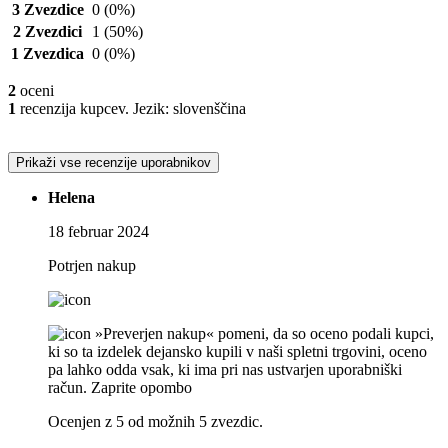
3 Zvezdice
0
(0%)
2 Zvezdici
1
(50%)
1 Zvezdica
0
(0%)
2
oceni
1
recenzija kupcev. Jezik: slovenščina
Prikaži vse recenzije uporabnikov
Helena
18 februar 2024
Potrjen nakup
»Preverjen nakup« pomeni, da so oceno podali kupci,
ki so ta izdelek dejansko kupili v naši spletni trgovini, oceno
pa lahko odda vsak, ki ima pri nas ustvarjen uporabniški
račun.
Zaprite opombo
Ocenjen z 5 od možnih 5 zvezdic.