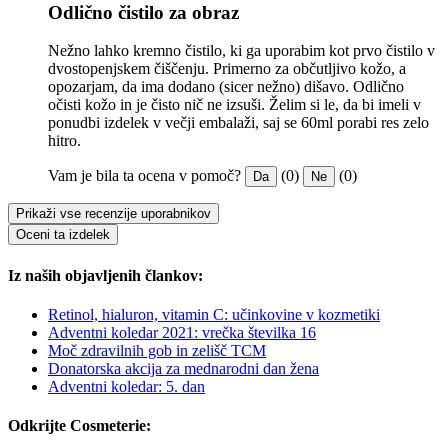
Odlično čistilo za obraz
Nežno lahko kremno čistilo, ki ga uporabim kot prvo čistilo v
dvostopenjskem čiščenju. Primerno za občutljivo kožo, a
opozarjam, da ima dodano (sicer nežno) dišavo. Odlično
očisti kožo in je čisto nič ne izsuši. Želim si le, da bi imeli v
ponudbi izdelek v večji embalaži, saj se 60ml porabi res zelo
hitro.
Vam je bila ta ocena v pomoč?
(0)
(0)
Da
Ne
Prikaži vse recenzije uporabnikov
Oceni ta izdelek
Iz naših objavljenih člankov:
Retinol, hialuron, vitamin C: učinkovine v kozmetiki
Adventni koledar 2021: vrečka številka 16
Moč zdravilnih gob in zelišč TCM
Donatorska akcija za mednarodni dan žena
Adventni koledar: 5. dan
Odkrijte Cosmeterie: