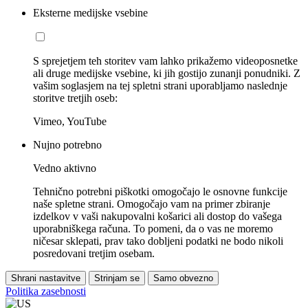
Eksterne medijske vsebine
S sprejetjem teh storitev vam lahko prikažemo videoposnetke
ali druge medijske vsebine, ki jih gostijo zunanji ponudniki. Z
vašim soglasjem na tej spletni strani uporabljamo naslednje
storitve tretjih oseb:
Vimeo, YouTube
Nujno potrebno
Vedno aktivno
Tehnično potrebni piškotki omogočajo le osnovne funkcije
naše spletne strani. Omogočajo vam na primer zbiranje
izdelkov v vaši nakupovalni košarici ali dostop do vašega
uporabniškega računa. To pomeni, da o vas ne moremo
ničesar sklepati, prav tako dobljeni podatki ne bodo nikoli
posredovani tretjim osebam.
Shrani nastavitve
Strinjam se
Samo obvezno
Politika zasebnosti