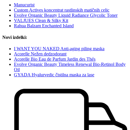
Manucurist
Custom Actives koncentrat rastlinskih matičnih celic
Evolve Organic Beauty Liquid Radiance Glycolic Toner
VALJUES Clean & Silky Kit
Rahua Balzam Enchanted Island
Novi izdelki:
I WANT YOU NAKED Anti-aging piling maska
Acorelle Nežen dedzodorant
Acorelle Bio Eau de Parfum Jardin des Thés
Evolve Organic Beauty Timeless Renewal Bio-Retinol Body
Oil
GYADA Hyalurvedic čistilna maska za lase