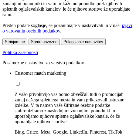
zunanjimi ponudniki in vam prikažemo ponudbe prek njihovih
spletnih oglaševalskih kanalov, le če njihove storitve že uporabljate
sami.
Preden podate soglasje, se pozanimajte v nastavitvah in v naši
izjavi
o varovanju osebnih podatkov
.
Strinjam se
Samo obvezno
Prilagajanje nastavitev
Politika zasebnosti
Posamezne nastavitve za varstvo podatkov
Customer match marketing
Z vašo privolitvijo vas bomo obveščali tudi o promocijah
zunaj našega spletnega mesta in vam prikazovali ustrezne
izdelke. V ta namen vaše šifrirane osebne podatke
sinhroniziramo z naslednjimi zunanjimi ponudniki in
uporabljamo njihove spletne oglaševalske kanale, če že
uporabljate njihove storitve:
Bing, Criteo, Meta, Google, LinkedIn, Pinterest, TikTok