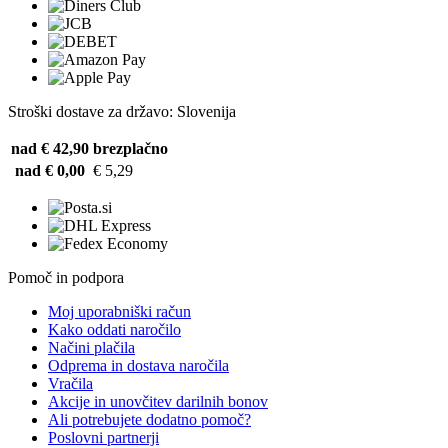
Stroški dostave za državo: Slovenija
nad € 42,90
brezplačno
nad € 0,00
€ 5,29
Pomoč in podpora
Moj uporabniški račun
Kako oddati naročilo
Načini plačila
Odprema in dostava naročila
Vračila
Akcije in unovčitev darilnih bonov
Ali potrebujete dodatno pomoč?
Poslovni partnerji