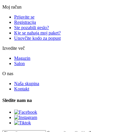
Moj račun
Prijavite se
Registracija
Ste pozabili geslo?
Kje se nahaja moj paket?
Unovčite kodo za popust
Izvedite več
Magazin
Salon
O nas
Naša skupina
Kontakt
Sledite nam na