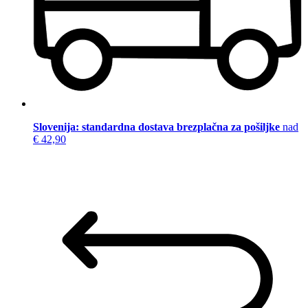
Slovenija: standardna dostava brezplačna za pošiljke
nad
€ 42,90