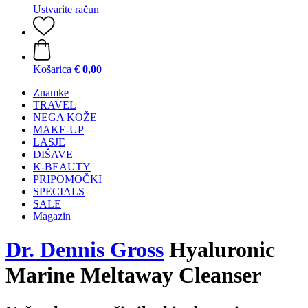
Ustvarite račun
Košarica
€ 0,00
Znamke
TRAVEL
NEGA KOŽE
MAKE-UP
LASJE
DIŠAVE
K-BEAUTY
PRIPOMOČKI
SPECIALS
SALE
Magazin
Dr. Dennis Gross
Hyaluronic
Marine Meltaway Cleanser