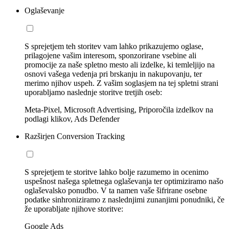
Oglaševanje
S sprejetjem teh storitev vam lahko prikazujemo oglase,
prilagojene vašim interesom, sponzorirane vsebine ali
promocije za naše spletno mesto ali izdelke, ki temleljijo na
osnovi vašega vedenja pri brskanju in nakupovanju, ter
merimo njihov uspeh. Z vašim soglasjem na tej spletni strani
uporabljamo naslednje storitve tretjih oseb:
Meta-Pixel, Microsoft Advertising, Priporočila izdelkov na
podlagi klikov, Ads Defender
Razširjen Conversion Tracking
S sprejetjem te storitve lahko bolje razumemo in ocenimo
uspešnost našega spletnega oglaševanja ter optimiziramo našo
oglaševalsko ponudbo. V ta namen vaše šifrirane osebne
podatke sinhroniziramo z naslednjimi zunanjimi ponudniki, če
že uporabljate njihove storitve:
Google Ads