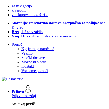
za navigacijo
k vsebini
v nakupovalno košarico
Slovenija: standardna dostava brezplačna za pošiljke
nad
€ 42,90
Brezplačno vračilo
Vsaj 1 brezplačni tester
k vsakemu naročilu
Pomoč
Kje je moje naročilo?
Vračilo
Stroški dostave
Možnosti plačila
Kontakt
Vse teme pomoči
Prijava
Prijavite se zdaj
Ste tukaj
prvič?