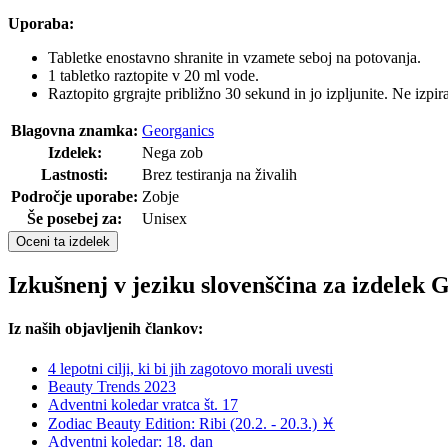
Uporaba:
Tabletke enostavno shranite in vzamete seboj na potovanja.
1 tabletko raztopite v 20 ml vode.
Raztopito grgrajte približno 30 sekund in jo izpljunite. Ne izpira
Blagovna znamka:
Georganics
Izdelek:
Nega zob
Lastnosti:
Brez testiranja na živalih
Področje uporabe:
Zobje
Še posebej za:
Unisex
Oceni ta izdelek
Izkušnenj v jeziku slovenščina za izdelek 
Iz naših objavljenih člankov:
4 lepotni cilji, ki bi jih zagotovo morali uvesti
Beauty Trends 2023
Adventni koledar vratca št. 17
Zodiac Beauty Edition: Ribi (20.2. - 20.3.) ♓
Adventni koledar: 18. dan