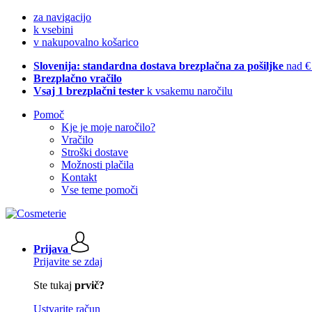
za navigacijo
k vsebini
v nakupovalno košarico
Slovenija: standardna dostava brezplačna za pošiljke
nad €
Brezplačno vračilo
Vsaj 1 brezplačni tester
k vsakemu naročilu
Pomoč
Kje je moje naročilo?
Vračilo
Stroški dostave
Možnosti plačila
Kontakt
Vse teme pomoči
Prijava
Prijavite se zdaj
Ste tukaj
prvič?
Ustvarite račun