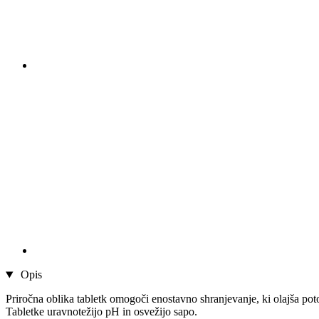
Opis
Priročna oblika tabletk omogoči enostavno shranjevanje, ki olajša poto
Tabletke uravnotežijo pH in osvežijo sapo.