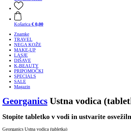
Košarica
€ 0,00
Znamke
TRAVEL
NEGA KOŽE
MAKE-UP
LASJE
DIŠAVE
K-BEAUTY
PRIPOMOČKI
SPECIALS
SALE
Magazin
Georganics
Ustna vodica (tablet
Stopite tabletko v vodi in ustvarite osvežil
Georganics Ustna vodica (tabletka)