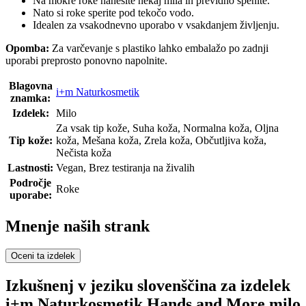
Na mokre roke nanesite nekaj mila in previdno spenite.
Nato si roke sperite pod tekočo vodo.
Idealen za vsakodnevno uporabo v vsakdanjem življenju.
Opomba:
Za varčevanje s plastiko lahko embalažo po zadnji
uporabi preprosto ponovno napolnite.
Blagovna
i+m Naturkosmetik
znamka:
Izdelek:
Milo
Za vsak tip kože, Suha koža, Normalna koža, Oljna
Tip kože:
koža, Mešana koža, Zrela koža, Občutljiva koža,
Nečista koža
Lastnosti:
Vegan, Brez testiranja na živalih
Področje
Roke
uporabe:
Mnenje naših strank
Oceni ta izdelek
Izkušnenj v jeziku slovenščina za izdelek
i+m Naturkosmetik Hands and More milo