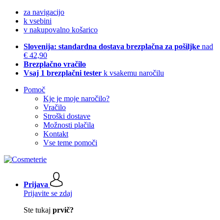
za navigacijo
k vsebini
v nakupovalno košarico
Slovenija: standardna dostava brezplačna za pošiljke
nad
€ 42,90
Brezplačno vračilo
Vsaj 1 brezplačni tester
k vsakemu naročilu
Pomoč
Kje je moje naročilo?
Vračilo
Stroški dostave
Možnosti plačila
Kontakt
Vse teme pomoči
Prijava
Prijavite se zdaj
Ste tukaj
prvič?