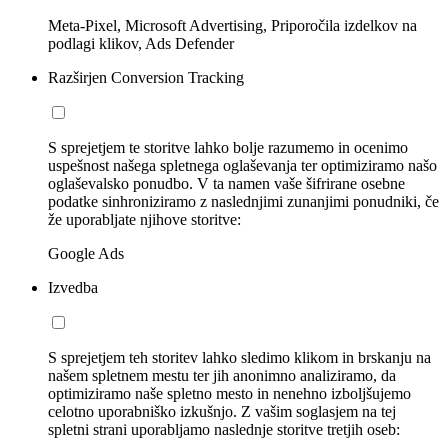
Meta-Pixel, Microsoft Advertising, Priporočila izdelkov na
podlagi klikov, Ads Defender
Razširjen Conversion Tracking
S sprejetjem te storitve lahko bolje razumemo in ocenimo
uspešnost našega spletnega oglaševanja ter optimiziramo našo
oglaševalsko ponudbo. V ta namen vaše šifrirane osebne
podatke sinhroniziramo z naslednjimi zunanjimi ponudniki, če
že uporabljate njihove storitve:
Google Ads
Izvedba
S sprejetjem teh storitev lahko sledimo klikom in brskanju na
našem spletnem mestu ter jih anonimno analiziramo, da
optimiziramo naše spletno mesto in nenehno izboljšujemo
celotno uporabniško izkušnjo. Z vašim soglasjem na tej
spletni strani uporabljamo naslednje storitve tretjih oseb: