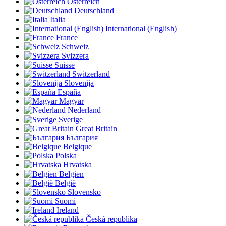
Österreich
Deutschland
Italia
International (English)
France
Schweiz
Svizzera
Suisse
Switzerland
Slovenija
España
Magyar
Nederland
Sverige
Great Britain
България
Belgique
Polska
Hrvatska
Belgien
België
Slovensko
Suomi
Ireland
Česká republika