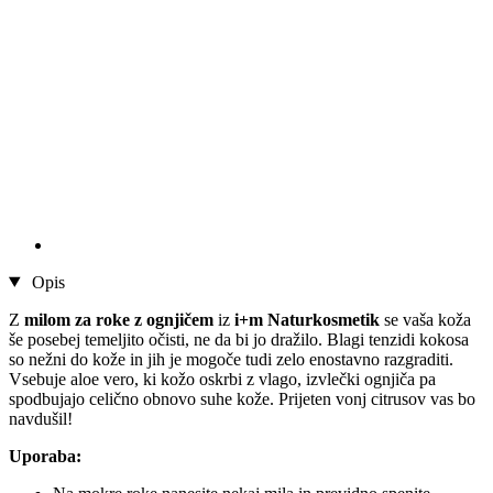
Opis
Z
milom za roke z ognjičem
iz
i+m Naturkosmetik
se vaša koža
še posebej temeljito očisti, ne da bi jo dražilo. Blagi tenzidi kokosa
so nežni do kože in jih je mogoče tudi zelo enostavno razgraditi.
Vsebuje aloe vero, ki kožo oskrbi z vlago, izvlečki ognjiča pa
spodbujajo celično obnovo suhe kože. Prijeten vonj citrusov vas bo
navdušil!
Uporaba: