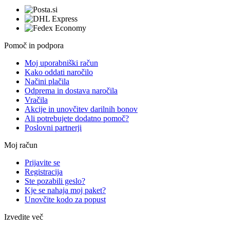
Pomoč in podpora
Moj uporabniški račun
Kako oddati naročilo
Načini plačila
Odprema in dostava naročila
Vračila
Akcije in unovčitev darilnih bonov
Ali potrebujete dodatno pomoč?
Poslovni partnerji
Moj račun
Prijavite se
Registracija
Ste pozabili geslo?
Kje se nahaja moj paket?
Unovčite kodo za popust
Izvedite več