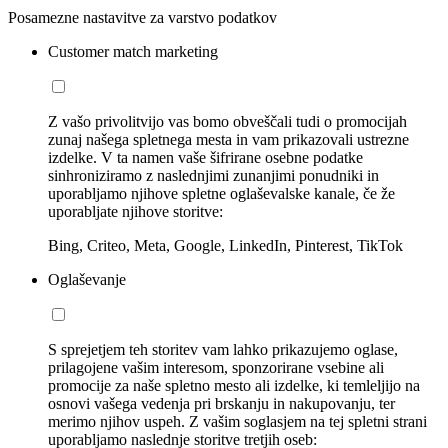
Posamezne nastavitve za varstvo podatkov
Customer match marketing
Z vašo privolitvijo vas bomo obveščali tudi o promocijah
zunaj našega spletnega mesta in vam prikazovali ustrezne
izdelke. V ta namen vaše šifrirane osebne podatke
sinhroniziramo z naslednjimi zunanjimi ponudniki in
uporabljamo njihove spletne oglaševalske kanale, če že
uporabljate njihove storitve:
Bing, Criteo, Meta, Google, LinkedIn, Pinterest, TikTok
Oglaševanje
S sprejetjem teh storitev vam lahko prikazujemo oglase,
prilagojene vašim interesom, sponzorirane vsebine ali
promocije za naše spletno mesto ali izdelke, ki temleljijo na
osnovi vašega vedenja pri brskanju in nakupovanju, ter
merimo njihov uspeh. Z vašim soglasjem na tej spletni strani
uporabljamo naslednje storitve tretjih oseb: