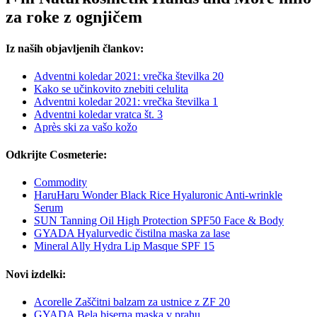
za roke z ognjičem
Iz naših objavljenih člankov:
Adventni koledar 2021: vrečka številka 20
Kako se učinkovito znebiti celulita
Adventni koledar 2021: vrečka številka 1
Adventni koledar vratca št. 3
Après ski za vašo kožo
Odkrijte Cosmeterie:
Commodity
HaruHaru Wonder Black Rice Hyaluronic Anti-wrinkle
Serum
SUN Tanning Oil High Protection SPF50 Face & Body
GYADA Hyalurvedic čistilna maska za lase
Mineral Ally Hydra Lip Masque SPF 15
Novi izdelki:
Acorelle Zaščitni balzam za ustnice z ZF 20
GYADA Bela biserna maska v prahu