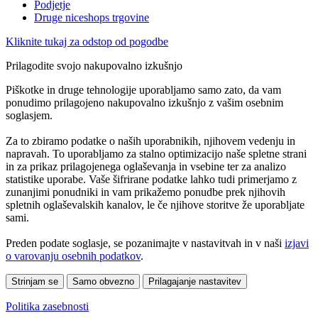
Podjetje
Druge niceshops trgovine
Kliknite tukaj za odstop od pogodbe
Prilagodite svojo nakupovalno izkušnjo
Piškotke in druge tehnologije uporabljamo samo zato, da vam
ponudimo prilagojeno nakupovalno izkušnjo z vašim osebnim
soglasjem.
Za to zbiramo podatke o naših uporabnikih, njihovem vedenju in
napravah. To uporabljamo za stalno optimizacijo naše spletne strani
in za prikaz prilagojenega oglaševanja in vsebine ter za analizo
statistike uporabe. Vaše šifrirane podatke lahko tudi primerjamo z
zunanjimi ponudniki in vam prikažemo ponudbe prek njihovih
spletnih oglaševalskih kanalov, le če njihove storitve že uporabljate
sami.
Preden podate soglasje, se pozanimajte v nastavitvah in v naši
izjavi
o varovanju osebnih podatkov
.
Strinjam se
Samo obvezno
Prilagajanje nastavitev
Politika zasebnosti