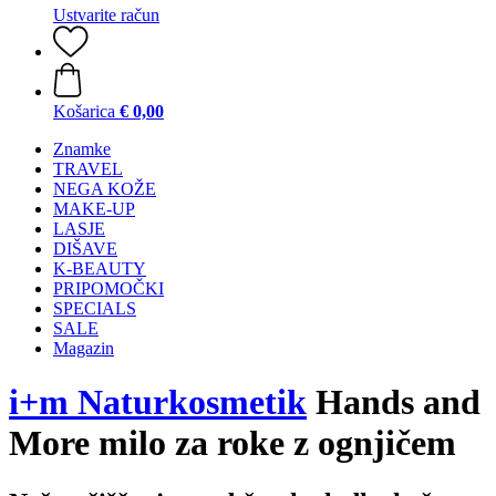
Ustvarite račun
Košarica
€ 0,00
Znamke
TRAVEL
NEGA KOŽE
MAKE-UP
LASJE
DIŠAVE
K-BEAUTY
PRIPOMOČKI
SPECIALS
SALE
Magazin
i+m Naturkosmetik
Hands and
More milo za roke z ognjičem