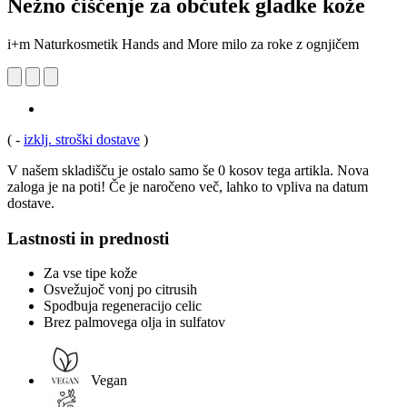
Nežno čiščenje za občutek gladke kože
i+m Naturkosmetik Hands and More milo za roke z ognjičem
(
-
izklj. stroški dostave
)
V našem skladišču je ostalo samo še 0 kosov tega artikla. Nova
zaloga je na poti! Če je naročeno več, lahko to vpliva na datum
dostave.
Lastnosti in prednosti
Za vse tipe kože
Osvežujoč vonj po citrusih
Spodbuja regeneracijo celic
Brez palmovega olja in sulfatov
Vegan