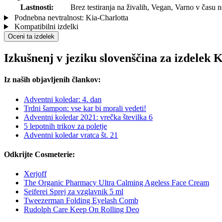
Lastnosti:
Brez testiranja na živalih, Vegan, Varno v času 
Podnebna nevtralnost: Kia-Charlotta
Kompatibilni izdelki
Oceni ta izdelek
Izkušnenj v jeziku slovenščina za izdelek K
Iz naših objavljenih člankov:
Adventni koledar: 4. dan
Trdni šampon: vse kar bi morali vedeti!
Adventni koledar 2021: vrečka številka 6
5 lepotnih trikov za poletje
Adventni koledar vratca št. 21
Odkrijte Cosmeterie:
Xerjoff
The Organic Pharmacy Ultra Calming Ageless Face Cream
Seiferei Sprej za vzglavnik 5 ml
Tweezerman Folding Eyelash Comb
Rudolph Care Keep On Rolling Deo