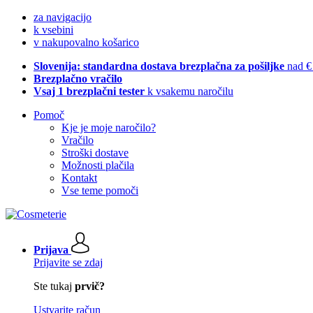
za navigacijo
k vsebini
v nakupovalno košarico
Slovenija: standardna dostava brezplačna za pošiljke
nad €
Brezplačno vračilo
Vsaj 1 brezplačni tester
k vsakemu naročilu
Pomoč
Kje je moje naročilo?
Vračilo
Stroški dostave
Možnosti plačila
Kontakt
Vse teme pomoči
Prijava
Prijavite se zdaj
Ste tukaj
prvič?
Ustvarite račun