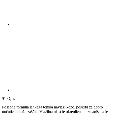
Opis
Posebna formula lahkega tonika navlaži kožo, poskrbi za dobro
počutje in kožo zaščiti. Vlažilna plast je okrepljena in zmanjšana je