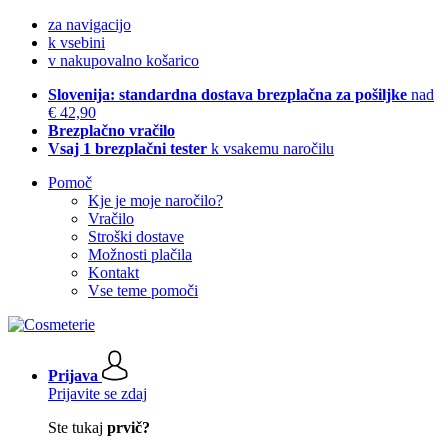
za navigacijo
k vsebini
v nakupovalno košarico
Slovenija: standardna dostava brezplačna za pošiljke
nad
€ 42,90
Brezplačno vračilo
Vsaj 1 brezplačni tester
k vsakemu naročilu
Pomoč
Kje je moje naročilo?
Vračilo
Stroški dostave
Možnosti plačila
Kontakt
Vse teme pomoči
Prijava
Prijavite se zdaj
Ste tukaj
prvič?