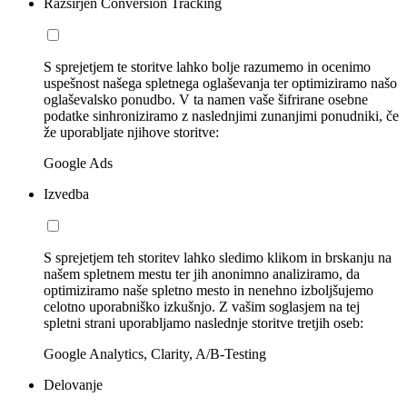
Razširjen Conversion Tracking
S sprejetjem te storitve lahko bolje razumemo in ocenimo
uspešnost našega spletnega oglaševanja ter optimiziramo našo
oglaševalsko ponudbo. V ta namen vaše šifrirane osebne
podatke sinhroniziramo z naslednjimi zunanjimi ponudniki, če
že uporabljate njihove storitve:
Google Ads
Izvedba
S sprejetjem teh storitev lahko sledimo klikom in brskanju na
našem spletnem mestu ter jih anonimno analiziramo, da
optimiziramo naše spletno mesto in nenehno izboljšujemo
celotno uporabniško izkušnjo. Z vašim soglasjem na tej
spletni strani uporabljamo naslednje storitve tretjih oseb:
Google Analytics, Clarity, A/B-Testing
Delovanje