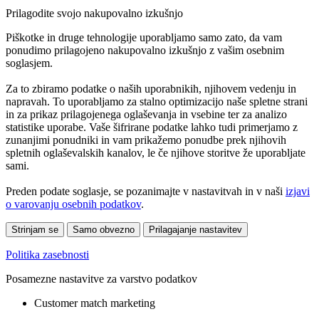
Prilagodite svojo nakupovalno izkušnjo
Piškotke in druge tehnologije uporabljamo samo zato, da vam
ponudimo prilagojeno nakupovalno izkušnjo z vašim osebnim
soglasjem.
Za to zbiramo podatke o naših uporabnikih, njihovem vedenju in
napravah. To uporabljamo za stalno optimizacijo naše spletne strani
in za prikaz prilagojenega oglaševanja in vsebine ter za analizo
statistike uporabe. Vaše šifrirane podatke lahko tudi primerjamo z
zunanjimi ponudniki in vam prikažemo ponudbe prek njihovih
spletnih oglaševalskih kanalov, le če njihove storitve že uporabljate
sami.
Preden podate soglasje, se pozanimajte v nastavitvah in v naši
izjavi
o varovanju osebnih podatkov
.
Strinjam se
Samo obvezno
Prilagajanje nastavitev
Politika zasebnosti
Posamezne nastavitve za varstvo podatkov
Customer match marketing