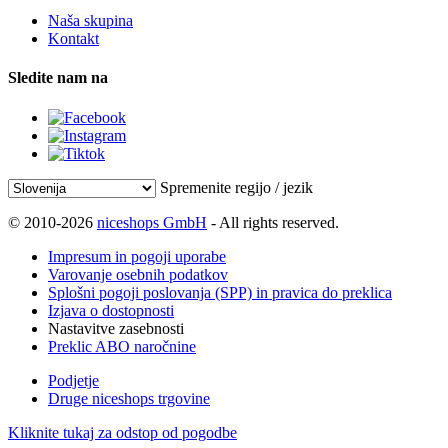
Naša skupina
Kontakt
Sledite nam na
Spremenite regijo / jezik
© 2010-2026
niceshops GmbH
- All rights reserved.
Impresum in pogoji uporabe
Varovanje osebnih podatkov
Splošni pogoji poslovanja (SPP) in pravica do preklica
Izjava o dostopnosti
Nastavitve zasebnosti
Preklic ABO naročnine
Podjetje
Druge niceshops trgovine
Kliknite tukaj za odstop od pogodbe