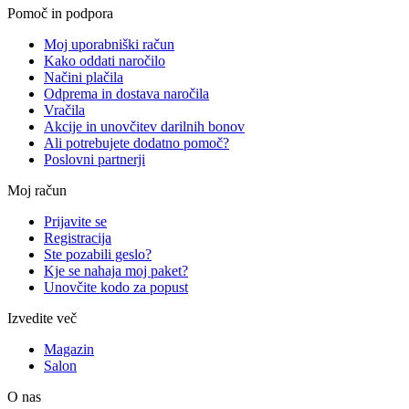
Pomoč in podpora
Moj uporabniški račun
Kako oddati naročilo
Načini plačila
Odprema in dostava naročila
Vračila
Akcije in unovčitev darilnih bonov
Ali potrebujete dodatno pomoč?
Poslovni partnerji
Moj račun
Prijavite se
Registracija
Ste pozabili geslo?
Kje se nahaja moj paket?
Unovčite kodo za popust
Izvedite več
Magazin
Salon
O nas