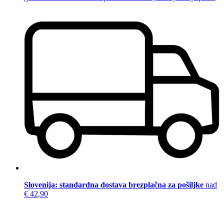
Slovenija: standardna dostava brezplačna za pošiljke
nad
€ 42,90