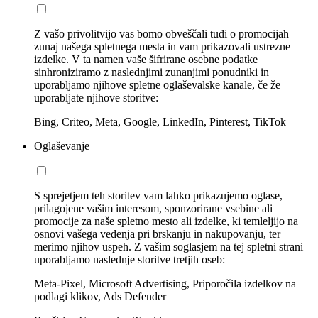
Z vašo privolitvijo vas bomo obveščali tudi o promocijah
zunaj našega spletnega mesta in vam prikazovali ustrezne
izdelke. V ta namen vaše šifrirane osebne podatke
sinhroniziramo z naslednjimi zunanjimi ponudniki in
uporabljamo njihove spletne oglaševalske kanale, če že
uporabljate njihove storitve:
Bing, Criteo, Meta, Google, LinkedIn, Pinterest, TikTok
Oglaševanje
S sprejetjem teh storitev vam lahko prikazujemo oglase,
prilagojene vašim interesom, sponzorirane vsebine ali
promocije za naše spletno mesto ali izdelke, ki temleljijo na
osnovi vašega vedenja pri brskanju in nakupovanju, ter
merimo njihov uspeh. Z vašim soglasjem na tej spletni strani
uporabljamo naslednje storitve tretjih oseb:
Meta-Pixel, Microsoft Advertising, Priporočila izdelkov na
podlagi klikov, Ads Defender