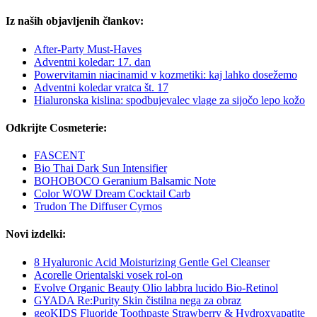
Iz naših objavljenih člankov:
After-Party Must-Haves
Adventni koledar: 17. dan
Powervitamin niacinamid v kozmetiki: kaj lahko dosežemo
Adventni koledar vratca št. 17
Hialuronska kislina: spodbujevalec vlage za sijočo lepo kožo
Odkrijte Cosmeterie:
FASCENT
Bio Thai Dark Sun Intensifier
BOHOBOCO Geranium Balsamic Note
Color WOW Dream Cocktail Carb
Trudon The Diffuser Cyrnos
Novi izdelki:
8 Hyaluronic Acid Moisturizing Gentle Gel Cleanser
Acorelle Orientalski vosek rol-on
Evolve Organic Beauty Olio labbra lucido Bio-Retinol
GYADA Re:Purity Skin čistilna nega za obraz
geoKIDS Fluoride Toothpaste Strawberry & Hydroxyapatite