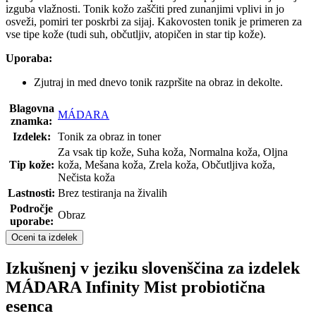
izguba vlažnosti. Tonik kožo zaščiti pred zunanjimi vplivi in jo
osveži, pomiri ter poskrbi za sijaj. Kakovosten tonik je primeren za
vse tipe kože (tudi suh, občutljiv, atopičen in star tip kože).
Uporaba:
Zjutraj in med dnevo tonik razpršite na obraz in dekolte.
Blagovna
MÁDARA
znamka:
Izdelek:
Tonik za obraz in toner
Za vsak tip kože, Suha koža, Normalna koža, Oljna
Tip kože:
koža, Mešana koža, Zrela koža, Občutljiva koža,
Nečista koža
Lastnosti:
Brez testiranja na živalih
Področje
Obraz
uporabe:
Oceni ta izdelek
Izkušnenj v jeziku slovenščina za izdelek
MÁDARA Infinity Mist probiotična
esenca