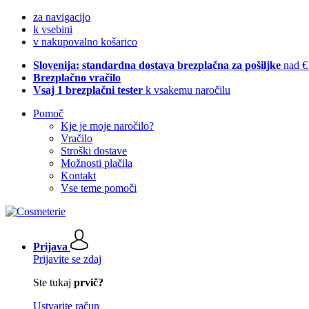
za navigacijo
k vsebini
v nakupovalno košarico
Slovenija: standardna dostava brezplačna za pošiljke
nad €
Brezplačno vračilo
Vsaj 1 brezplačni tester
k vsakemu naročilu
Pomoč
Kje je moje naročilo?
Vračilo
Stroški dostave
Možnosti plačila
Kontakt
Vse teme pomoči
Prijava
Prijavite se zdaj
Ste tukaj
prvič?
Ustvarite račun