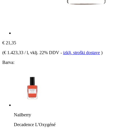
€ 21,35
(
€ 1.423,33 / l
, vklj. 22% DDV
-
izklj. stroški dostave
)
Barva:
Nailberry
Decadence L'Oxygéné