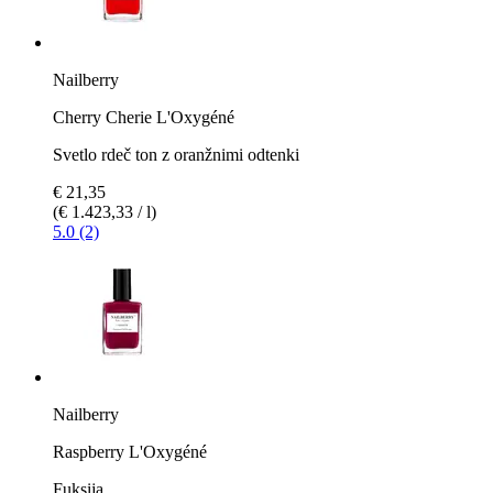
Nailberry
Cherry Cherie L'Oxygéné
Svetlo rdeč ton z oranžnimi odtenki
€ 21,35
(€ 1.423,33 / l)
5.0 (2)
Nailberry
Raspberry L'Oxygéné
Fuksija