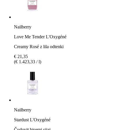
Nailberry
Love Me Tender L'Oxygéné
Creamy Rosé z lila odtenki
€ 21,35
(€ 1.423,33 / l)
Nailberry
Stardust L'Oxygéné
Čudovit biserni sijaj