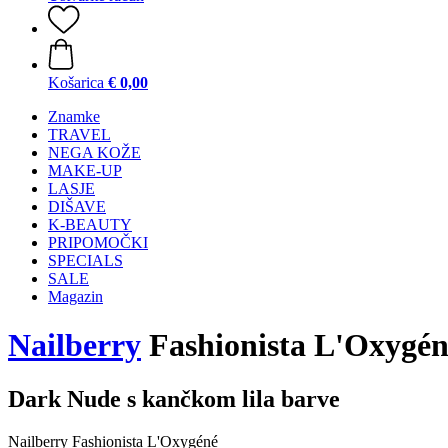
Košarica
€ 0,00
Znamke
TRAVEL
NEGA KOŽE
MAKE-UP
LASJE
DIŠAVE
K-BEAUTY
PRIPOMOČKI
SPECIALS
SALE
Magazin
Nailberry
Fashionista L'Oxygén
Dark Nude s kančkom lila barve
Nailberry Fashionista L'Oxygéné