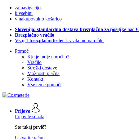
za navigacijo
k vsebini
v nakupovalno košarico
Slovenija: standardna dostava brezplačna za pošiljke
nad €
Brezplačno vračilo
Vsaj 1 brezplačni tester
k vsakemu naročilu
Pomoč
Kje je moje naročilo?
Vračilo
Stroški dostave
Možnosti plačila
Kontakt
Vse teme pomoči
Prijava
Prijavite se zdaj
Ste tukaj
prvič?
Ustvarite račun