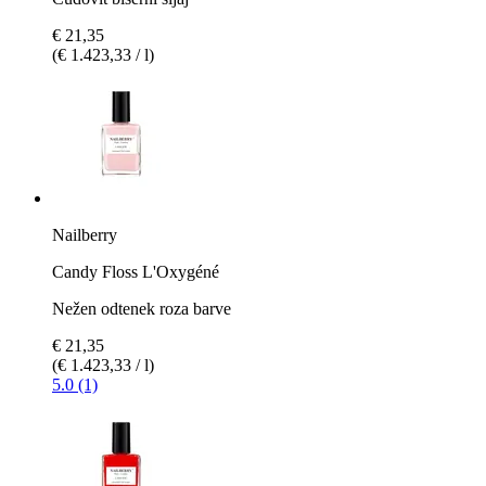
€ 21,35
(€ 1.423,33 / l)
Nailberry
Candy Floss L'Oxygéné
Nežen odtenek roza barve
€ 21,35
(€ 1.423,33 / l)
5.0 (1)