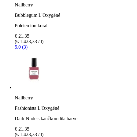
Nailberry
Bubblegum L'Oxygéné
Poleten ton koral
€ 21,35
(€ 1.423,33 / l)
5.0 (3)
Nailberry
Fashionista L'Oxygéné
Dark Nude s kančkom lila barve
€ 21,35
(€ 1.423,33 / l)