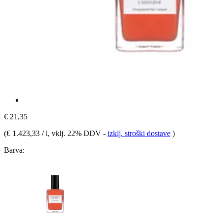
€ 21,35
(
€ 1.423,33 / l
, vklj. 22% DDV
-
izklj. stroški dostave
)
Barva: