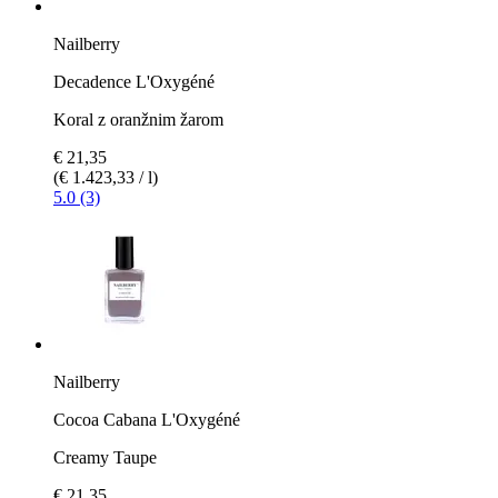
Nailberry
Decadence L'Oxygéné
Koral z oranžnim žarom
€ 21,35
(€ 1.423,33 / l)
5.0 (3)
Nailberry
Cocoa Cabana L'Oxygéné
Creamy Taupe
€ 21,35