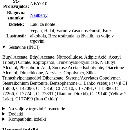
Št.-
NBY010
Proizvajalca:
Blagovna
Nailberry
znamka:
Izdelek:
Laki za nohte
Vegan, Halal, Varno v času nosečnosti, Brez
Lastnosti:
alkohola, Brez testiranja na živalih, na voljo v
trgovini
Sestavine (INCI)
Butyl Acetate, Ethyl Acetate, Nitrocellulose, Adipic Acid, Acetyl
Tributyl Citrate, Isopropanol, Trimethylsiloxysilicate, N-Butyl
Alcohol, Phosphoric Acid, Sucrose Acetate Isobutyrate, Diacetone
Alcohol, Dimethicone, Acrylates Copolymer, Silicia,
Trimethylpentanediyl Dibenzoate, Styrene/Acrylates Copolymer,
Stearalkonium Bentonite, Benzophenone-1, Lahko vsebuje (+/-)[ CI
15850, CI 42090, CI 15850, CI 77510, CI 77491, CI 15880, CI
77266, CI 77742, CI 77891 (Titanium Dioxid), CI 19140 (Yellow 5
Lake), CI 77499 (Iron Oxide)]
Na voljo v trgovini Cosmeterie
Dodatki
Kompatibilni izdelki