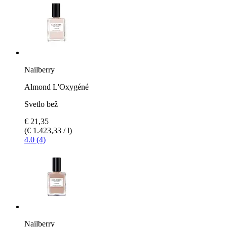
Nailberry
Almond L'Oxygéné
Svetlo bež
€ 21,35
(€ 1.423,33 / l)
4.0 (4)
Nailberry