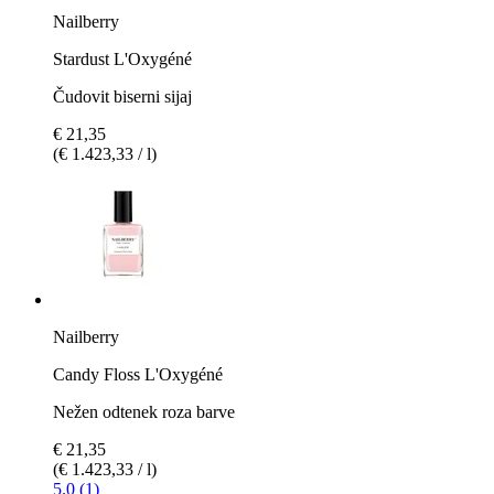
Nailberry
Stardust L'Oxygéné
Čudovit biserni sijaj
€ 21,35
(€ 1.423,33 / l)
Nailberry
Candy Floss L'Oxygéné
Nežen odtenek roza barve
€ 21,35
(€ 1.423,33 / l)
5.0 (1)