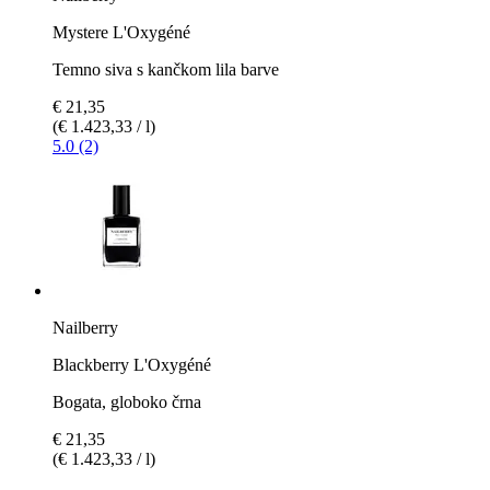
Mystere L'Oxygéné
Temno siva s kančkom lila barve
€ 21,35
(€ 1.423,33 / l)
5.0 (2)
Nailberry
Blackberry L'Oxygéné
Bogata, globoko črna
€ 21,35
(€ 1.423,33 / l)