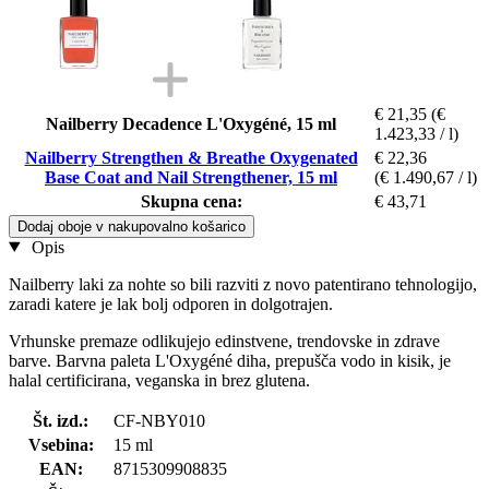
€ 21,35
(€
Nailberry Decadence L'Oxygéné, 15 ml
1.423,33 / l)
Nailberry Strengthen & Breathe Oxygenated
€ 22,36
Base Coat and Nail Strengthener, 15 ml
(€ 1.490,67 / l)
Skupna cena:
€ 43,71
Dodaj oboje v nakupovalno košarico
Opis
Nailberry laki za nohte so bili razviti z novo patentirano tehnologijo,
zaradi katere je lak bolj odporen in dolgotrajen.
Vrhunske premaze odlikujejo edinstvene, trendovske in zdrave
barve. Barvna paleta L'Oxygéné diha, prepušča vodo in kisik, je
halal certificirana, veganska in brez glutena.
Št. izd.:
CF-NBY010
Vsebina:
15 ml
EAN:
8715309908835