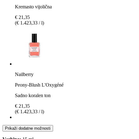
Kremasto vijolična
€ 21,35
(€ 1.423,33 / l)
Nailberry
Peony-Blush L'Oxygéné
Sadno koralen ton
€ 21,35
(€ 1.423,33 / l)
Prikaži dodatne možnosti