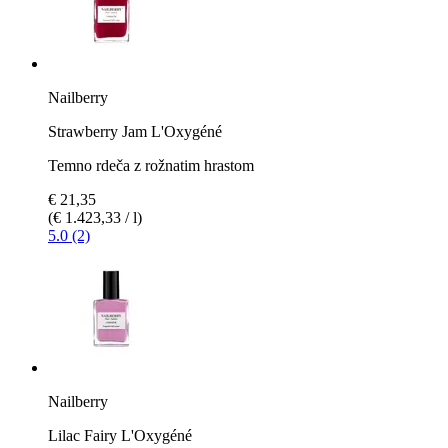
Nailberry
Strawberry Jam L'Oxygéné
Temno rdeča z rožnatim hrastom
€ 21,35
(€ 1.423,33 / l)
5.0 (2)
Nailberry
Lilac Fairy L'Oxygéné