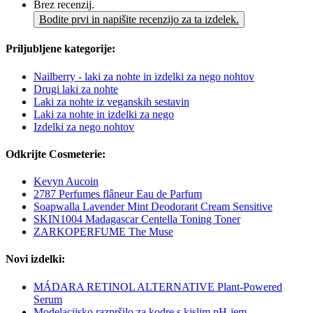
Brez recenzij.
Bodite prvi in napišite recenzijo za ta izdelek.
Priljubljene kategorije:
Nailberry - laki za nohte in izdelki za nego nohtov
Drugi laki za nohte
Laki za nohte iz veganskih sestavin
Laki za nohte in izdelki za nego
Izdelki za nego nohtov
Odkrijte Cosmeterie:
Kevyn Aucoin
2787 Perfumes flâneur Eau de Parfum
Soapwalla Lavender Mint Deodorant Cream Sensitive
SKIN1004 Madagascar Centella Toning Toner
ZARKOPERFUME The Muse
Novi izdelki:
MÁDARA RETINOL ALTERNATIVE Plant-Powered
Serum
Modelacijsko razpršilo za kodre s kislim pH-jem