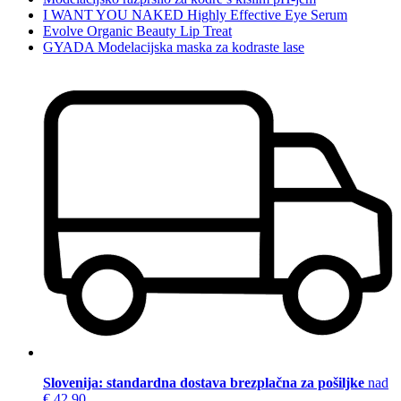
I WANT YOU NAKED Highly Effective Eye Serum
Evolve Organic Beauty Lip Treat
GYADA Modelacijska maska za kodraste lase
Slovenija: standardna dostava brezplačna za pošiljke
nad
€ 42,90