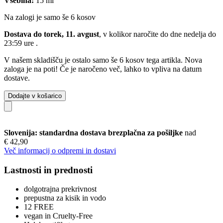
Vsebina:
15 ml
Na zalogi je samo še 6 kosov
Dostava do torek, 11. avgust
, v kolikor naročite do dne
nedelja do
23:59 ure
.
V našem skladišču je ostalo samo še 6 kosov tega artikla. Nova
zaloga je na poti! Če je naročeno več, lahko to vpliva na datum
dostave.
Dodajte v košarico
Slovenija: standardna dostava brezplačna za pošiljke
nad
€ 42,90
Več informacij o odpremi in dostavi
Lastnosti in prednosti
dolgotrajna prekrivnost
prepustna za kisik in vodo
12 FREE
vegan in Cruelty-Free