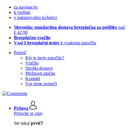
za navigacijo
k vsebini
v nakupovalno košarico
Slovenija: standardna dostava brezplačna za pošiljke
nad
€ 42,90
Brezplačno vračilo
Vsaj 1 brezplačni tester
k vsakemu naročilu
Pomoč
Kje je moje naročilo?
Vračilo
Stroški dostave
Možnosti plačila
Kontakt
Vse teme pomoči
Prijava
Prijavite se zdaj
Ste tukaj
prvič?