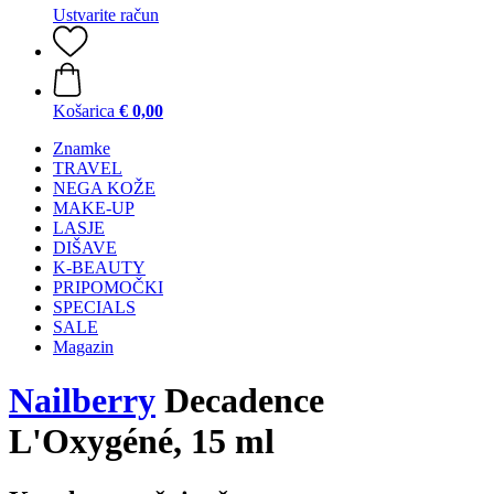
Ustvarite račun
Košarica
€ 0,00
Znamke
TRAVEL
NEGA KOŽE
MAKE-UP
LASJE
DIŠAVE
K-BEAUTY
PRIPOMOČKI
SPECIALS
SALE
Magazin
Nailberry
Decadence
L'Oxygéné, 15 ml