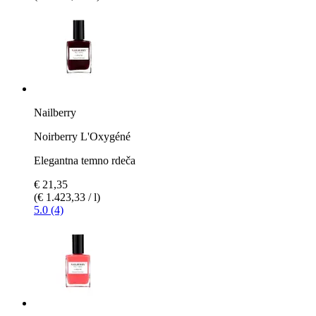
Nailberry
Noirberry L'Oxygéné
Elegantna temno rdeča
€ 21,35
(€ 1.423,33 / l)
5.0 (4)