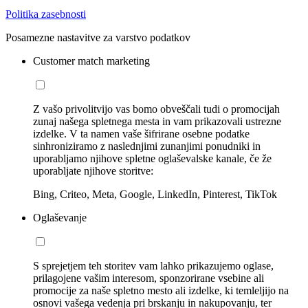
Politika zasebnosti
Posamezne nastavitve za varstvo podatkov
Customer match marketing
Z vašo privolitvijo vas bomo obveščali tudi o promocijah
zunaj našega spletnega mesta in vam prikazovali ustrezne
izdelke. V ta namen vaše šifrirane osebne podatke
sinhroniziramo z naslednjimi zunanjimi ponudniki in
uporabljamo njihove spletne oglaševalske kanale, če že
uporabljate njihove storitve:
Bing, Criteo, Meta, Google, LinkedIn, Pinterest, TikTok
Oglaševanje
S sprejetjem teh storitev vam lahko prikazujemo oglase,
prilagojene vašim interesom, sponzorirane vsebine ali
promocije za naše spletno mesto ali izdelke, ki temleljijo na
osnovi vašega vedenja pri brskanju in nakupovanju, ter