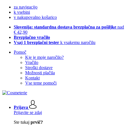
za navigacijo
k vsebini
v nakupovalno košarico
Slovenija: standardna dostava brezplačna za pošiljke
nad
€ 42,90
Brezplačno vračilo
Vsaj 1 brezplačni tester
k vsakemu naročilu
Pomoč
Kje je moje naročilo?
Vračilo
Stroški dostave
Možnosti plačila
Kontakt
Vse teme pomoči
Prijava
Prijavite se zdaj
Ste tukaj
prvič?