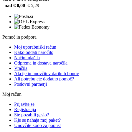
nad € 0,00
€ 5,29
Pomoč in podpora
Moj uporabniški račun
Kako oddati naročilo
Načini plačila
Odprema in dostava naročila
Vračila
Akcije in unovčitev darilnih bonov
Ali potrebujete dodatno pomoč?
Poslovni partnerji
Moj račun
Prijavite se
Registracija
Ste pozabili geslo?
Kje se nahaja moj paket?
Unovčite kodo za popust