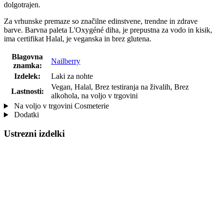
dolgotrajen.
Za vrhunske premaze so značilne edinstvene, trendne in zdrave
barve. Barvna paleta L'Oxygéné diha, je prepustna za vodo in kisik,
ima certifikat Halal, je veganska in brez glutena.
Blagovna
Nailberry
znamka:
Izdelek:
Laki za nohte
Vegan, Halal, Brez testiranja na živalih, Brez
Lastnosti:
alkohola, na voljo v trgovini
Na voljo v trgovini Cosmeterie
Dodatki
Ustrezni izdelki