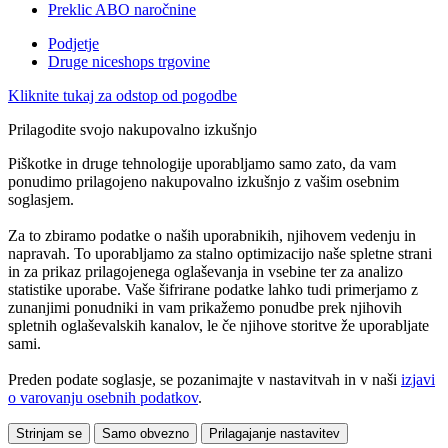
Preklic ABO naročnine
Podjetje
Druge niceshops trgovine
Kliknite tukaj za odstop od pogodbe
Prilagodite svojo nakupovalno izkušnjo
Piškotke in druge tehnologije uporabljamo samo zato, da vam
ponudimo prilagojeno nakupovalno izkušnjo z vašim osebnim
soglasjem.
Za to zbiramo podatke o naših uporabnikih, njihovem vedenju in
napravah. To uporabljamo za stalno optimizacijo naše spletne strani
in za prikaz prilagojenega oglaševanja in vsebine ter za analizo
statistike uporabe. Vaše šifrirane podatke lahko tudi primerjamo z
zunanjimi ponudniki in vam prikažemo ponudbe prek njihovih
spletnih oglaševalskih kanalov, le če njihove storitve že uporabljate
sami.
Preden podate soglasje, se pozanimajte v nastavitvah in v naši
izjavi
o varovanju osebnih podatkov
.
Strinjam se
Samo obvezno
Prilagajanje nastavitev