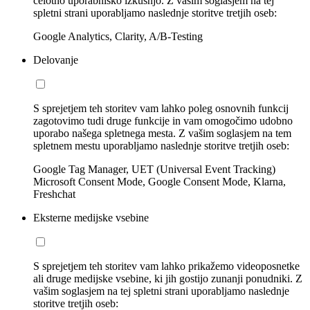
celotno uporabniško izkušnjo. Z vašim soglasjem na tej
spletni strani uporabljamo naslednje storitve tretjih oseb:
Google Analytics, Clarity, A/B-Testing
Delovanje
S sprejetjem teh storitev vam lahko poleg osnovnih funkcij
zagotovimo tudi druge funkcije in vam omogočimo udobno
uporabo našega spletnega mesta. Z vašim soglasjem na tem
spletnem mestu uporabljamo naslednje storitve tretjih oseb:
Google Tag Manager, UET (Universal Event Tracking)
Microsoft Consent Mode, Google Consent Mode, Klarna,
Freshchat
Eksterne medijske vsebine
S sprejetjem teh storitev vam lahko prikažemo videoposnetke
ali druge medijske vsebine, ki jih gostijo zunanji ponudniki. Z
vašim soglasjem na tej spletni strani uporabljamo naslednje
storitve tretjih oseb: