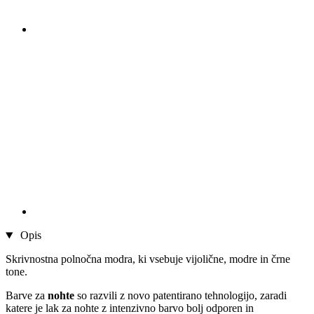
Opis
Skrivnostna polnočna modra, ki vsebuje vijolične, modre in črne
tone.
Barve za
nohte
so razvili z novo patentirano tehnologijo, zaradi
katere je lak za nohte z intenzivno barvo bolj odporen in