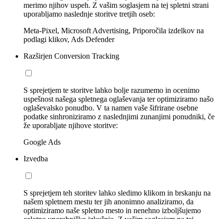
merimo njihov uspeh. Z vašim soglasjem na tej spletni strani
uporabljamo naslednje storitve tretjih oseb:
Meta-Pixel, Microsoft Advertising, Priporočila izdelkov na
podlagi klikov, Ads Defender
Razširjen Conversion Tracking
S sprejetjem te storitve lahko bolje razumemo in ocenimo
uspešnost našega spletnega oglaševanja ter optimiziramo našo
oglaševalsko ponudbo. V ta namen vaše šifrirane osebne
podatke sinhroniziramo z naslednjimi zunanjimi ponudniki, če
že uporabljate njihove storitve:
Google Ads
Izvedba
S sprejetjem teh storitev lahko sledimo klikom in brskanju na
našem spletnem mestu ter jih anonimno analiziramo, da
optimiziramo naše spletno mesto in nenehno izboljšujemo