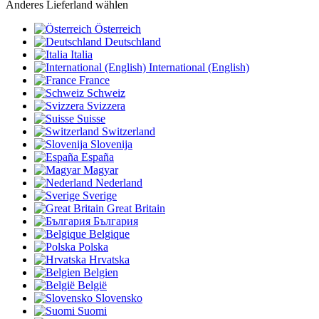
Anderes Lieferland wählen
Österreich
Deutschland
Italia
International (English)
France
Schweiz
Svizzera
Suisse
Switzerland
Slovenija
España
Magyar
Nederland
Sverige
Great Britain
България
Belgique
Polska
Hrvatska
Belgien
België
Slovensko
Suomi