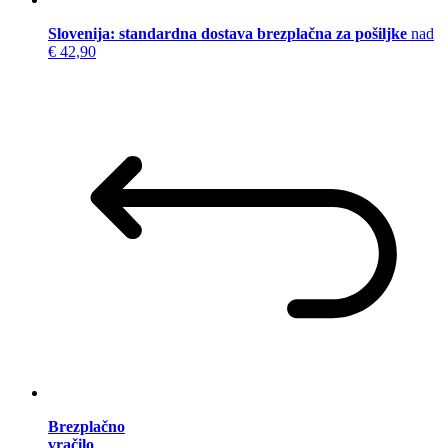
Slovenija: standardna dostava brezplačna za pošiljke
nad
€ 42,90
Brezplačno
vračilo