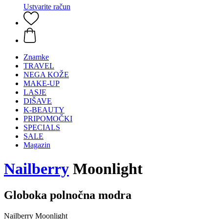
Ustvarite račun
Znamke
TRAVEL
NEGA KOŽE
MAKE-UP
LASJE
DIŠAVE
K-BEAUTY
PRIPOMOČKI
SPECIALS
SALE
Magazin
Nailberry
Moonlight
Globoka polnočna modra
Nailberry Moonlight