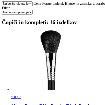
Cena
Popust
Izdelek
Blagovna znamka
Uporab
Filter
Čopiči in kompleti: 16 izdelkov
5.0 (1)