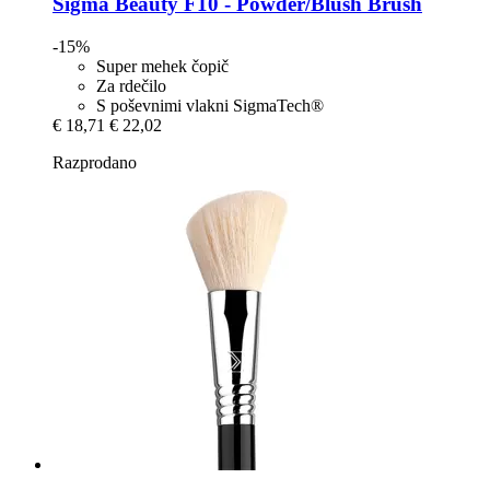
Sigma Beauty
F10 -​ Powder/Blush Brush
-15%
Super mehek čopič
Za rdečilo
S poševnimi vlakni SigmaTech®
€ 18,71
€ 22,02
Razprodano