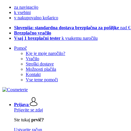
za navigacijo
k vsebini
v nakupovalno košarico
Slovenija: standardna dostava brezplačna za pošiljke
nad €
Brezplačno vračilo
Vsaj 1 brezplačni tester
k vsakemu naročilu
Pomoč
Kje je moje naročilo?
Vračilo
Stroški dostave
Možnosti plačila
Kontakt
Vse teme pomoči
Prijava
Prijavite se zdaj
Ste tukaj
prvič?
Ustvarite račun