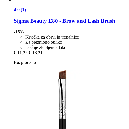
4.0 (1)
Sigma Beauty
E80 -​ Brow and Lash Brush
-15%
Krtačka za obrvi in trepalnice
Za brezhibno obliko
Ločuje zlepljene dlake
€ 11,22
€ 13,21
Razprodano