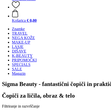
Košarica
€ 0,00
Znamke
TRAVEL
NEGA KOŽE
MAKE-UP
LASJE
DIŠAVE
K-BEAUTY
PRIPOMOČKI
SPECIALS
SALE
Magazin
Sigma Beauty - fantastični čopiči in prakti
Čopiči za ličila, obraz & telo
Filtriranje in razvrščanje