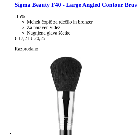
Sigma Beauty
F40 -​ Large Angled Contour Bru
-15%
Mehek čopič za rdečilo in bronzer
Za naraven videz
Nagnjena glava ščetke
€ 17,21
€ 20,25
Razprodano