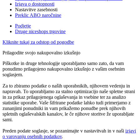
Izjava o dostopnosti
Nastavitve zasebnosti
Preklic ABO naročnine
Podjetje
Druge niceshops trgovine
Kliknite tukaj za odstop od pogodbe
Prilagodite svojo nakupovalno izkušnjo
Piškotke in druge tehnologije uporabljamo samo zato, da vam
ponudimo prilagojeno nakupovalno izkušnjo z vašim osebnim
soglasjem.
Za to zbiramo podatke o naših uporabnikih, njihovem vedenju in
napravah. To uporabljamo za stalno optimizacijo naše spletne strani
in za prikaz prilagojenega oglaševanja in vsebine ter za analizo
statistike uporabe. Vaše šifrirane podatke lahko tudi primerjamo z
zunanjimi ponudniki in vam prikažemo ponudbe prek njihovih
spletnih oglaševalskih kanalov, le če njihove storitve že uporabljate
sami.
Preden podate soglasje, se pozanimajte v nastavitvah in v naši
izjavi
o varovanju osebnih podatkov
.