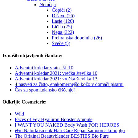
Nemčija
Čopiči (2)
Dišave (26)
Lasje (126)
Ličila (75)
Nega (322)
Prehranska dopolnila (26)
Sveče (5)
Iz naših objavljenih člankov:
Adventni koledar vratca št. 10
Adventni koledar 2021: vrečka številka 10
Adventni koledar 2021: vrečka številka 13
4 nasveti za čisto, enakomernejšo kožo v domači pisarni
Čas za spomladansko čiščenje!
Odkrijte Cosmeterie:
Wild
Faces of Fey Hyaluron Booster Ampule
I WANT YOU NAKED Body Wash FOR HEROES
i+m Naturkosmetik Hair Care Repair šampon s konopljo
The Original Beautyblender BESTIES Bio Pure