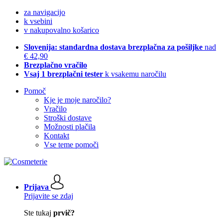
za navigacijo
k vsebini
v nakupovalno košarico
Slovenija: standardna dostava brezplačna za pošiljke
nad
€ 42,90
Brezplačno vračilo
Vsaj 1 brezplačni tester
k vsakemu naročilu
Pomoč
Kje je moje naročilo?
Vračilo
Stroški dostave
Možnosti plačila
Kontakt
Vse teme pomoči
Prijava
Prijavite se zdaj
Ste tukaj
prvič?