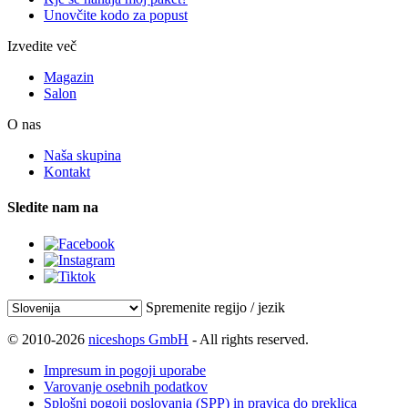
Unovčite kodo za popust
Izvedite več
Magazin
Salon
O nas
Naša skupina
Kontakt
Sledite nam na
Spremenite regijo / jezik
© 2010-2026
niceshops GmbH
- All rights reserved.
Impresum in pogoji uporabe
Varovanje osebnih podatkov
Splošni pogoji poslovanja (SPP) in pravica do preklica