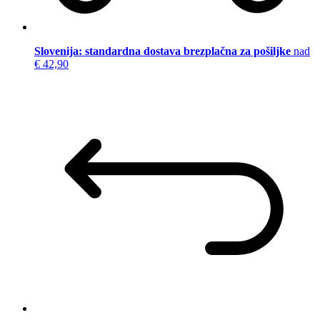
Slovenija: standardna dostava brezplačna za pošiljke
nad
€ 42,90