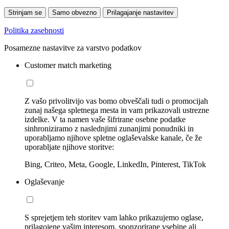
Strinjam se
Samo obvezno
Prilagajanje nastavitev
Politika zasebnosti
Posamezne nastavitve za varstvo podatkov
Customer match marketing
Z vašo privolitvijo vas bomo obveščali tudi o promocijah
zunaj našega spletnega mesta in vam prikazovali ustrezne
izdelke. V ta namen vaše šifrirane osebne podatke
sinhroniziramo z naslednjimi zunanjimi ponudniki in
uporabljamo njihove spletne oglaševalske kanale, če že
uporabljate njihove storitve:
Bing, Criteo, Meta, Google, LinkedIn, Pinterest, TikTok
Oglaševanje
S sprejetjem teh storitev vam lahko prikazujemo oglase,
prilagojene vašim interesom, sponzorirane vsebine ali