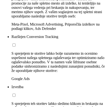
promocije za naše spletno mesto ali izdelke, ki temleljijo na
osnovi vašega vedenja pri brskanju in nakupovanju, ter
merimo njihov uspeh. Z vašim soglasjem na tej spletni strani
uporabljamo naslednje storitve tretjih oseb:
Meta-Pixel, Microsoft Advertising, Priporočila izdelkov na
podlagi klikov, Ads Defender
Razširjen Conversion Tracking
S sprejetjem te storitve lahko bolje razumemo in ocenimo
uspešnost našega spletnega oglaševanja ter optimiziramo našo
oglaševalsko ponudbo. V ta namen vaše šifrirane osebne
podatke sinhroniziramo z naslednjimi zunanjimi ponudniki, če
že uporabljate njihove storitve:
Google Ads
Izvedba
S sprejetjem teh storitev lahko sledimo klikom in brskanju na