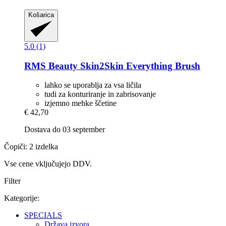
Košarica
5.0 (1)
RMS Beauty
Skin2Skin Everything Brush
lahko se uporablja za vsa ličila
tudi za konturiranje in zabrisovanje
izjemno mehke ščetine
€ 42,70
Dostava do 03 september
Čopiči: 2 izdelka
Vse cene vključujejo DDV.
Filter
Kategorije:
SPECIALS
Država izvora