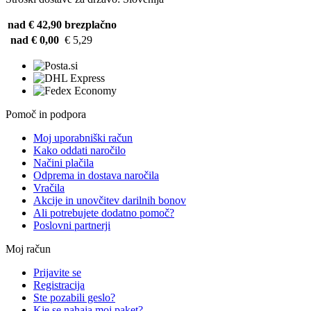
nad € 42,90
brezplačno
nad € 0,00
€ 5,29
Pomoč in podpora
Moj uporabniški račun
Kako oddati naročilo
Načini plačila
Odprema in dostava naročila
Vračila
Akcije in unovčitev darilnih bonov
Ali potrebujete dodatno pomoč?
Poslovni partnerji
Moj račun
Prijavite se
Registracija
Ste pozabili geslo?
Kje se nahaja moj paket?