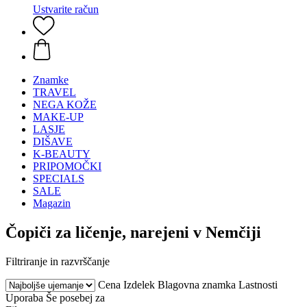
Ustvarite račun
Znamke
TRAVEL
NEGA KOŽE
MAKE-UP
LASJE
DIŠAVE
K-BEAUTY
PRIPOMOČKI
SPECIALS
SALE
Magazin
Čopiči za ličenje, narejeni v Nemčiji
Filtriranje in razvrščanje
Cena
Izdelek
Blagovna znamka
Lastnosti
Uporaba
Še posebej za