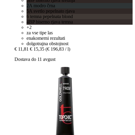
5BP biserno rjava srednja
2A modro črna
5A svetlo pepelnato rjava
6 temna pepelnata blond
4BP biserno rjava temna
+2
za vse tipe las
enakomerni rezultati
dolgotrajna obstojnost
€ 11,81
€ 15,35
(€ 196,83 / l)
Dostava do 11 avgust