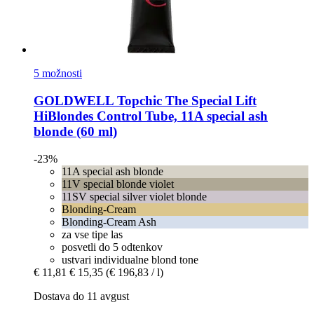
5 možnosti
GOLDWELL
Topchic The Special Lift
HiBlondes Control Tube, 11A special ash
blonde (60 ml)
-23%
11A special ash blonde
11V special blonde violet
11SV special silver violet blonde
Blonding-Cream
Blonding-Cream Ash
za vse tipe las
posvetli do 5 odtenkov
ustvari individualne blond tone
€ 11,81
€ 15,35
(€ 196,83 / l)
Dostava do 11 avgust