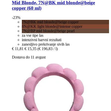
Mid Blonde, 7N@BK mid blonde@beige
copper (60 ml)
-23%
7N@BK mid blonde@beige copper
8N@KK light blonde@intense copper
7N@BP mid blonde@beige pearl
za vse tipe las
intenzivni barvni rezultati
zanesljivo prekrivanje sivih las
€ 11,81
€ 15,35
(€ 196,83 / l)
Dostava do 11 avgust