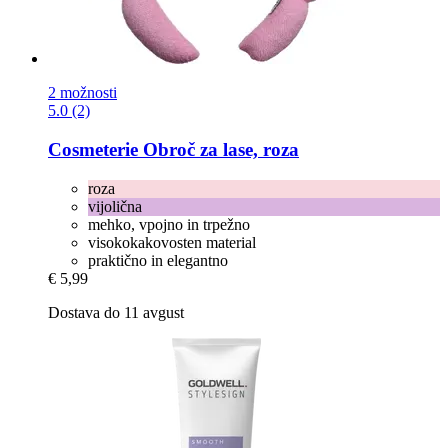
2 možnosti
5.0 (2)
Cosmeterie
Obroč za lase, roza
roza
vijolična
mehko, vpojno in trpežno
visokokakovosten material
praktično in elegantno
€ 5,99
Dostava do 11 avgust