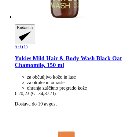
Košarica
5.0 (1)
Yukies
Mild Hair & Body Wash Black Oat
Chamomile, 150 ml
za občutljivo kožo in lase
za otroke in odrasle
ohranja zaščitno pregrado kože
€ 20,23
(€ 134,87 / l)
Dostava do 19 avgust