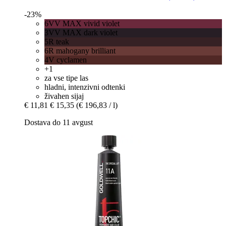
-23%
6VV MAX vivid violet
3VV MAX dark violet
5R teak
6R mahogany brilliant
4V cyclamen
+1
za vse tipe las
hladni, intenzivni odtenki
živahen sijaj
€ 11,81
€ 15,35
(€ 196,83 / l)
Dostava do 11 avgust