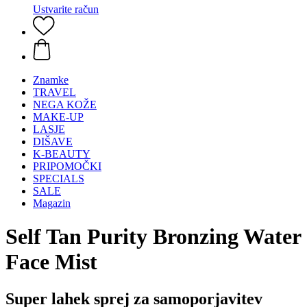
Ustvarite račun
Znamke
TRAVEL
NEGA KOŽE
MAKE-UP
LASJE
DIŠAVE
K-BEAUTY
PRIPOMOČKI
SPECIALS
SALE
Magazin
Self Tan Purity Bronzing Water
Face Mist
Super lahek sprej za samoporjavitev