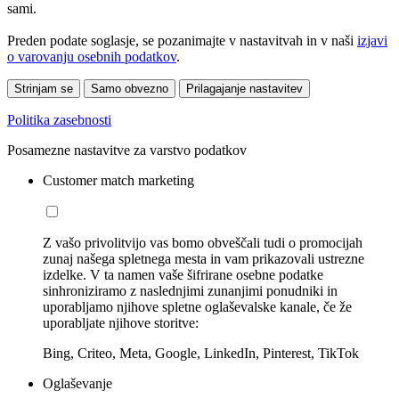
sami.
Preden podate soglasje, se pozanimajte v nastavitvah in v naši
izjavi
o varovanju osebnih podatkov
.
Strinjam se
Samo obvezno
Prilagajanje nastavitev
Politika zasebnosti
Posamezne nastavitve za varstvo podatkov
Customer match marketing
Z vašo privolitvijo vas bomo obveščali tudi o promocijah
zunaj našega spletnega mesta in vam prikazovali ustrezne
izdelke. V ta namen vaše šifrirane osebne podatke
sinhroniziramo z naslednjimi zunanjimi ponudniki in
uporabljamo njihove spletne oglaševalske kanale, če že
uporabljate njihove storitve:
Bing, Criteo, Meta, Google, LinkedIn, Pinterest, TikTok
Oglaševanje