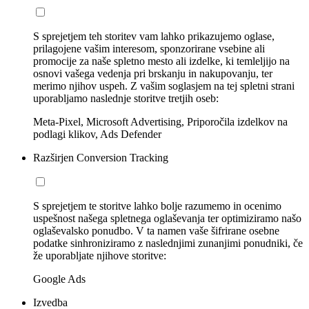
S sprejetjem teh storitev vam lahko prikazujemo oglase,
prilagojene vašim interesom, sponzorirane vsebine ali
promocije za naše spletno mesto ali izdelke, ki temleljijo na
osnovi vašega vedenja pri brskanju in nakupovanju, ter
merimo njihov uspeh. Z vašim soglasjem na tej spletni strani
uporabljamo naslednje storitve tretjih oseb:
Meta-Pixel, Microsoft Advertising, Priporočila izdelkov na
podlagi klikov, Ads Defender
Razširjen Conversion Tracking
S sprejetjem te storitve lahko bolje razumemo in ocenimo
uspešnost našega spletnega oglaševanja ter optimiziramo našo
oglaševalsko ponudbo. V ta namen vaše šifrirane osebne
podatke sinhroniziramo z naslednjimi zunanjimi ponudniki, če
že uporabljate njihove storitve:
Google Ads
Izvedba