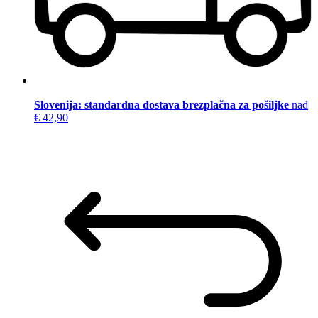
Slovenija: standardna dostava brezplačna za pošiljke
nad
€ 42,90