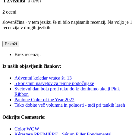
1 Zvezdica
0
(0%)
2
oceni
slovenščina - v tem jeziku še ni bilo napisanih recenzij. Na voljo je 1
recenzija v drugih jezikih.
Prikaži
Brez recenzij.
Iz naših objavljenih člankov:
Adventni koledar vratca št. 13
5 koristnih nasvetov za temne podočnjake
Svetovni dan boja proti raku dojk: doniramo akciji Pink
Ribbon
Pantone Color of the Year 2022
Tako dobite več volumna in polnosti - tudi pri tankih laseh
Odkrijte Cosmeterie:
Color WOW
Kérastase PREMIÈRE - Sérum Filler Fondamental