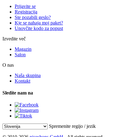
Prijavite se
Registracija
Ste pozabili geslo?
Kje se nahaja moj paket?
Unovčite kodo za popust
Izvedite več
Magazin
Salon
O nas
Naša skupina
Kontakt
Sledite nam na
Spremenite regijo / jezik
© 2010-2026
niceshops GmbH
- All rights reserved.