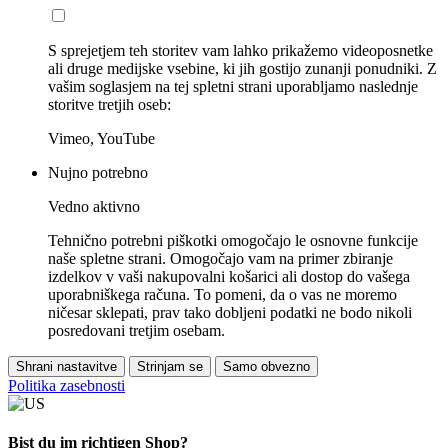
S sprejetjem teh storitev vam lahko prikažemo videoposnetke
ali druge medijske vsebine, ki jih gostijo zunanji ponudniki. Z
vašim soglasjem na tej spletni strani uporabljamo naslednje
storitve tretjih oseb:
Vimeo, YouTube
Nujno potrebno
Vedno aktivno
Tehnično potrebni piškotki omogočajo le osnovne funkcije
naše spletne strani. Omogočajo vam na primer zbiranje
izdelkov v vaši nakupovalni košarici ali dostop do vašega
uporabniškega računa. To pomeni, da o vas ne moremo
ničesar sklepati, prav tako dobljeni podatki ne bodo nikoli
posredovani tretjim osebam.
Shrani nastavitve
Strinjam se
Samo obvezno
Politika zasebnosti
Bist du im richtigen Shop?