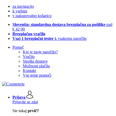
za navigacijo
k vsebini
v nakupovalno košarico
Slovenija: standardna dostava brezplačna za pošiljke
nad
€ 42,90
Brezplačno vračilo
Vsaj 1 brezplačni tester
k vsakemu naročilu
Pomoč
Kje je moje naročilo?
Vračilo
Stroški dostave
Možnosti plačila
Kontakt
Vse teme pomoči
Prijava
Prijavite se zdaj
Ste tukaj
prvič?