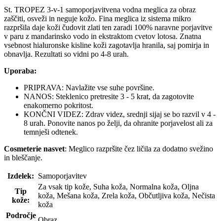
St. TROPEZ 3-v-1 samoporjavitvena vodna meglica za obraz
zaščiti, osveži in neguje kožo. Fina meglica iz sistema mikro
razpršila daje koži čudovit zlati ten zaradi 100% naravne porjavitve
v paru z mandarinsko vodo in ekstraktom cvetov lotosa. Znatna
vsebnost hialuronske kisline koži zagotavlja hranila, saj pomirja in
obnavlja. Rezultati so vidni po 4-8 urah.
Uporaba:
PRIPRAVA: Navlažite vse suhe površine.
NANOS: Steklenico pretresite 3 - 5 krat, da zagotovite
enakomerno pokritost.
KONČNI VIDEZ: Zdrav videz, srednji sijaj se bo razvil v 4 -
8 urah. Ponovite nanos po želji, da ohranite porjavelost ali za
temnješi odtenek.
Cosmeterie nasvet
: Meglico razpršite čez ličila za dodatno svežino
in bleščanje.
Izdelek:
Samoporjavitev
Za vsak tip kože, Suha koža, Normalna koža, Oljna
Tip
koža, Mešana koža, Zrela koža, Občutljiva koža, Nečista
kože:
koža
Področje
Obraz