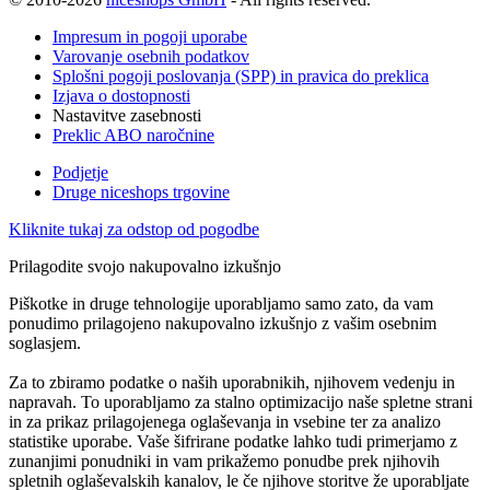
Impresum in pogoji uporabe
Varovanje osebnih podatkov
Splošni pogoji poslovanja (SPP) in pravica do preklica
Izjava o dostopnosti
Nastavitve zasebnosti
Preklic ABO naročnine
Podjetje
Druge niceshops trgovine
Kliknite tukaj za odstop od pogodbe
Prilagodite svojo nakupovalno izkušnjo
Piškotke in druge tehnologije uporabljamo samo zato, da vam
ponudimo prilagojeno nakupovalno izkušnjo z vašim osebnim
soglasjem.
Za to zbiramo podatke o naših uporabnikih, njihovem vedenju in
napravah. To uporabljamo za stalno optimizacijo naše spletne strani
in za prikaz prilagojenega oglaševanja in vsebine ter za analizo
statistike uporabe. Vaše šifrirane podatke lahko tudi primerjamo z
zunanjimi ponudniki in vam prikažemo ponudbe prek njihovih
spletnih oglaševalskih kanalov, le če njihove storitve že uporabljate