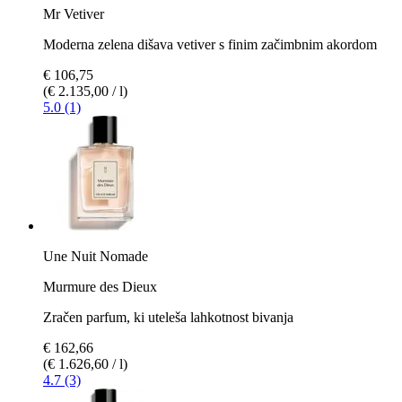
Mr Vetiver
Moderna zelena dišava vetiver s finim začimbnim akordom
€ 106,75
(€ 2.135,00 / l)
5.0 (1)
Une Nuit Nomade
Murmure des Dieux
Zračen parfum, ki uteleša lahkotnost bivanja
€ 162,66
(€ 1.626,60 / l)
4.7 (3)