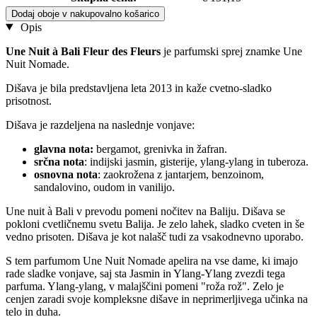
Dodaj oboje v nakupovalno košarico
Opis
Une Nuit à Bali Fleur des Fleurs
je parfumski sprej znamke Une
Nuit Nomade.
Dišava je bila predstavljena leta 2013 in kaže cvetno-sladko
prisotnost.
Dišava je razdeljena na naslednje vonjave:
glavna nota:
bergamot, grenivka in žafran.
srčna nota
: indijski jasmin, gisterije, ylang-ylang in tuberoza.
osnovna nota
: zaokrožena z jantarjem, benzoinom,
sandalovino, oudom in vanilijo.
Une nuit à Bali v prevodu pomeni nočitev na Baliju. Dišava se
pokloni cvetličnemu svetu Balija. Je zelo lahek, sladko cveten in še
vedno prisoten. Dišava je kot nalašč tudi za vsakodnevno uporabo.
S tem parfumom Une Nuit Nomade apelira na vse dame, ki imajo
rade sladke vonjave, saj sta Jasmin in Ylang-Ylang zvezdi tega
parfuma. Ylang-ylang, v malajščini pomeni "roža rož". Zelo je
cenjen zaradi svoje kompleksne dišave in neprimerljivega učinka na
telo in duha.