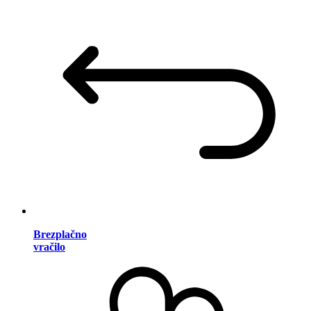
Brezplačno
vračilo