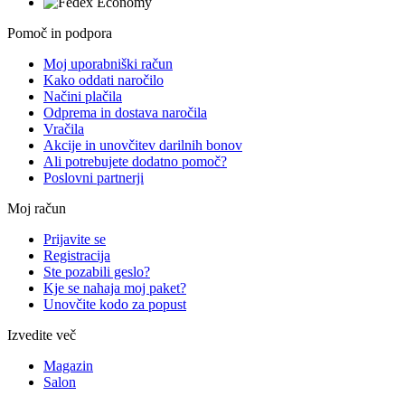
Pomoč in podpora
Moj uporabniški račun
Kako oddati naročilo
Načini plačila
Odprema in dostava naročila
Vračila
Akcije in unovčitev darilnih bonov
Ali potrebujete dodatno pomoč?
Poslovni partnerji
Moj račun
Prijavite se
Registracija
Ste pozabili geslo?
Kje se nahaja moj paket?
Unovčite kodo za popust
Izvedite več
Magazin
Salon