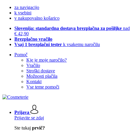
za navigacijo
k vsebini
v nakupovalno košarico
Slovenija: standardna dostava brezplačna za pošiljke
nad
€ 42,90
Brezplačno vračilo
Vsaj 1 brezplačni tester
k vsakemu naročilu
Pomoč
Kje je moje naročilo?
Vračilo
Stroški dostave
Možnosti plačila
Kontakt
Vse teme pomoči
Prijava
Prijavite se zdaj
Ste tukaj
prvič?