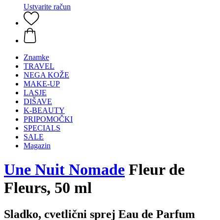
Ustvarite račun
Znamke
TRAVEL
NEGA KOŽE
MAKE-UP
LASJE
DIŠAVE
K-BEAUTY
PRIPOMOČKI
SPECIALS
SALE
Magazin
Une Nuit Nomade
Fleur de
Fleurs, 50 ml
Sladko, cvetlični sprej Eau de Parfum