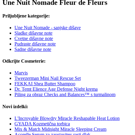
Une Nuit Nomade Fleur de Fleurs
Priljubljene kategorije:
Une Nuit Nomade - sanjske dišave
Sladke dišavne note
Cvetne dišavne note
Pudraste dišavne note
Sadne dišavne note
Odkrijte Cosmeterie:
Marvis
Tweezerman Mini Nail Rescue Set
FEKKAI Shea Butter Shampoo
Dr. Temt Elience Age Defense Night krema
Piling za obraz Checks and Balances™ s turmalinom
Novi izdelki:
L'Incroyable Blowdry Miracle Reshapable Heat Lotion
GYADA Kozmetična torbica
Mix & Match Midnight Miracle Sleeping Cream
Acorelle Serum za zaustavitev rasti dlak