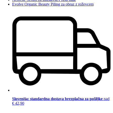
Evolve Organic Beauty Piling za obraz z roževcem
Slovenija: standardna dostava brezplačna za pošiljke
nad
€ 42,90