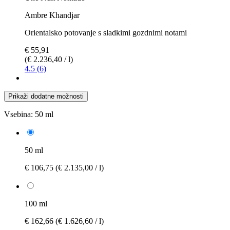
Ambre Khandjar
Orientalsko potovanje s sladkimi gozdnimi notami
€ 55,91
(€ 2.236,40 / l)
4.5 (6)
Prikaži dodatne možnosti
Vsebina:
50 ml
50 ml
€ 106,75
(€ 2.135,00 / l)
100 ml
€ 162,66
(€ 1.626,60 / l)