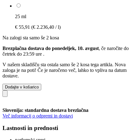
25 ml
€ 55,91
(€ 2.236,40 / l)
Na zalogi sta samo še 2 kosa
Brezplačna dostava do ponedeljek, 10. avgust
, če naročite do
četrtek do 23:59 ure
.
V našem skladišču sta ostala samo še 2 kosa tega artikla. Nova
zaloga je na poti! Če je naročeno več, lahko to vpliva na datum
dostave.
Dodajte v košarico
Slovenija: standardna dostava brezlačna
Več informacij o odpremi in dostavi
Lastnosti in prednosti
parfumski sprej