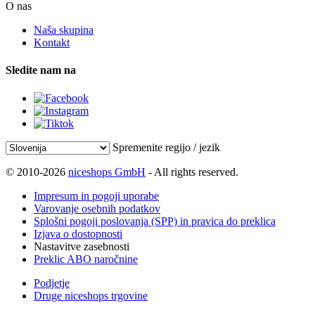
O nas
Naša skupina
Kontakt
Sledite nam na
Spremenite regijo / jezik
© 2010-2026
niceshops GmbH
- All rights reserved.
Impresum in pogoji uporabe
Varovanje osebnih podatkov
Splošni pogoji poslovanja (SPP) in pravica do preklica
Izjava o dostopnosti
Nastavitve zasebnosti
Preklic ABO naročnine
Podjetje
Druge niceshops trgovine