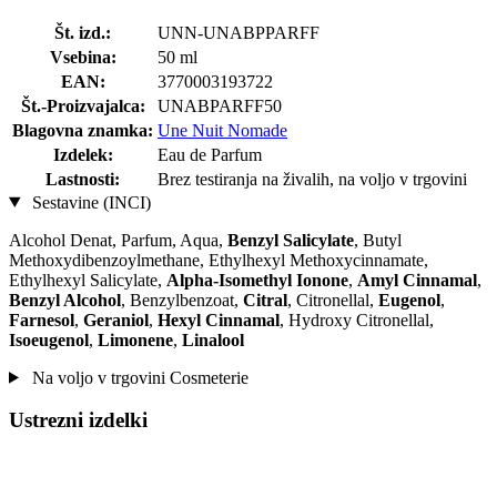
Št. izd.:
UNN-UNABPPARFF
Vsebina:
50 ml
EAN:
3770003193722
Št.-Proizvajalca:
UNABPARFF50
Blagovna znamka:
Une Nuit Nomade
Izdelek:
Eau de Parfum
Lastnosti:
Brez testiranja na živalih, na voljo v trgovini
Sestavine (INCI)
Alcohol Denat, Parfum, Aqua,
Benzyl Salicylate
, Butyl
Methoxydibenzoylmethane, Ethylhexyl Methoxycinnamate,
Ethylhexyl Salicylate,
Alpha-Isomethyl Ionone
,
Amyl Cinnamal
,
Benzyl Alcohol
, Benzylbenzoat,
Citral
, Citronellal,
Eugenol
,
Farnesol
,
Geraniol
,
Hexyl Cinnamal
, Hydroxy Citronellal,
Isoeugenol
,
Limonene
,
Linalool
Na voljo v trgovini Cosmeterie
Ustrezni izdelki