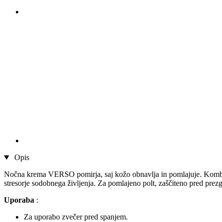
Opis
Nočna krema VERSO pomirja, saj kožo obnavlja in pomlajuje. Kombina
stresorje sodobnega življenja. Za pomlajeno polt, zaščiteno pred pre
Uporaba
:
Za uporabo zvečer pred spanjem.