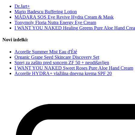
Dr.Jart+
Mario Badescu Buffering Lotion
MÁDARA SOS Eye Revive Hydra Cream & Mask
Tonymoly Floria Nutra Energy Eye Cream
I WANT YOU NAKED Healing Greens Pure Aloe Hand Cre
Novi izdelki:
Acorelle Summer Mist Eau d'Été
Organic Grape Seed Skincare Discovery Set
Sprej za zašito pred soncem ZF 50 + neodišavljen
I WANT YOU NAKED Sweet Roses Pure Aloe Hand Cream
Acorelle HYDRA+ vlažilna dnevna krema SPF 20