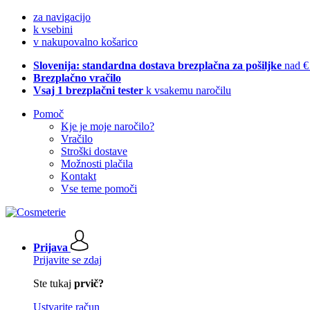
za navigacijo
k vsebini
v nakupovalno košarico
Slovenija: standardna dostava brezplačna za pošiljke
nad €
Brezplačno vračilo
Vsaj 1 brezplačni tester
k vsakemu naročilu
Pomoč
Kje je moje naročilo?
Vračilo
Stroški dostave
Možnosti plačila
Kontakt
Vse teme pomoči
Prijava
Prijavite se zdaj
Ste tukaj
prvič?
Ustvarite račun