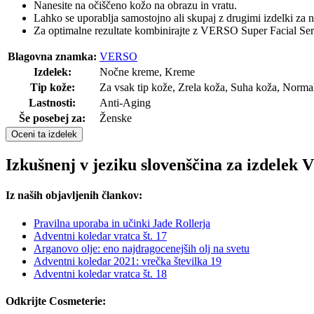
Nanesite na očiščeno kožo na obrazu in vratu.
Lahko se uporablja samostojno ali skupaj z drugimi izdelki za 
Za optimalne rezultate kombinirajte z VERSO Super Facial 
Blagovna znamka:
VERSO
Izdelek:
Nočne kreme, Kreme
Tip kože:
Za vsak tip kože, Zrela koža, Suha koža, Norma
Lastnosti:
Anti-Aging
Še posebej za:
Ženske
Oceni ta izdelek
Izkušnenj v jeziku slovenščina za izdele
Iz naših objavljenih člankov:
Pravilna uporaba in učinki Jade Rollerja
Adventni koledar vratca št. 17
Arganovo olje: eno najdragocenejših olj na svetu
Adventni koledar 2021: vrečka številka 19
Adventni koledar vratca št. 18
Odkrijte Cosmeterie: