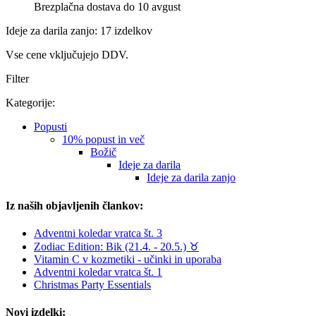
Brezplačna dostava do 10 avgust
Ideje za darila zanjo: 17 izdelkov
Vse cene vključujejo DDV.
Filter
Kategorije:
Popusti
10% popust in več
Božič
Ideje za darila
Ideje za darila zanjo
Iz naših objavljenih člankov:
Adventni koledar vratca št. 3
Zodiac Edition: Bik (21.4. - 20.5.) ♉︎
Vitamin C v kozmetiki - učinki in uporaba
Adventni koledar vratca št. 1
Christmas Party Essentials
Novi izdelki: