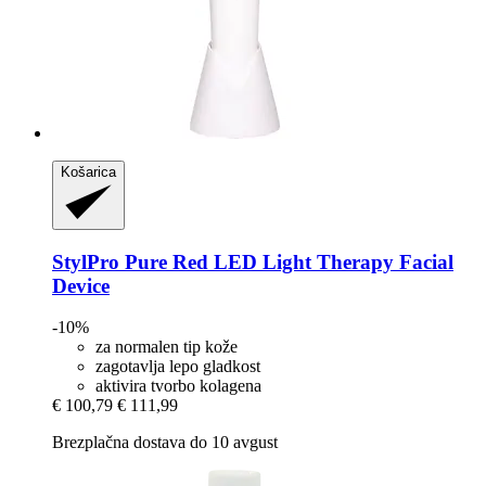
Košarica
StylPro
Pure Red LED Light Therapy Facial
Device
-10%
za normalen tip kože
zagotavlja lepo gladkost
aktivira tvorbo kolagena
€ 100,79
€ 111,99
Brezplačna dostava do 10 avgust