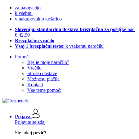
za navigacijo
k vsebini
v nakupovalno košarico
Slovenija: standardna dostava brezplačna za pošiljke
nad
€ 42,90
Brezplačno vračilo
Vsaj 1 brezplačni tester
k vsakemu naročilu
Pomoč
Kje je moje naročilo?
Vračilo
Stroški dostave
Možnosti plačila
Kontakt
Vse teme pomoči
Prijava
Prijavite se zdaj
Ste tukaj
prvič?