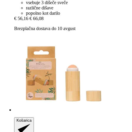
vsebuje 3 dišeče sveče
različne dišave
popolno kot darilo
€ 56,16
€ 66,08
Brezplačna dostava do 10 avgust
Košarica