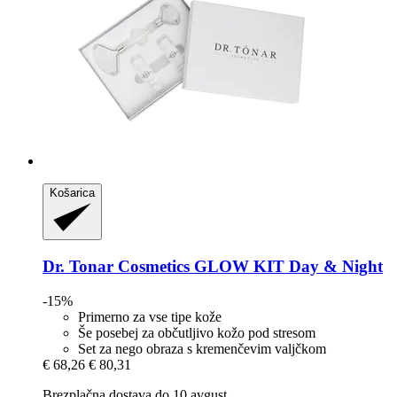
Košarica
Dr. Tonar Cosmetics
GLOW KIT Day & Night
-15%
Primerno za vse tipe kože
Še posebej za občutljivo kožo pod stresom
Set za nego obraza s kremenčevim valjčkom
€ 68,26
€ 80,31
Brezplačna dostava do 10 avgust