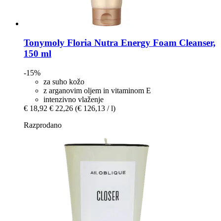
Tonymoly
Floria Nutra Energy Foam Cleanser,
150 ml
-15%
za suho kožo
z arganovim oljem in vitaminom E
intenzivno vlaženje
€ 18,92
€ 22,26
(€ 126,13 / l)
Razprodano