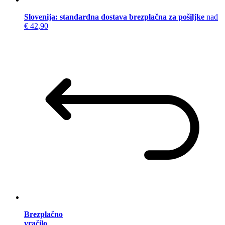
Slovenija: standardna dostava brezplačna za pošiljke
nad
€ 42,90
Brezplačno
vračilo