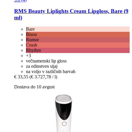
RMS Beauty
Liplights Cream Lipgloss, Bare (9
ml)
Bare
Bisou
Rumor
Crush
Rhythm
+3
večnamenski lip gloss
za edinstven sijaj
na voljo v različnih barvah
€ 33,55
(€ 3.727,78 / l)
Dostava do 10 avgust