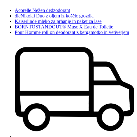
Acorelle Nežen dedzodorant
dieNikolai Duo z oljem iz koščic grozdja
Kaiserlinde mleko za prhanje in paket za lase
BORNTOSTANDOUT® Musc X Eau de Toilette
Pour Homme roll-on deodorant z bergamotko in vetiverjem