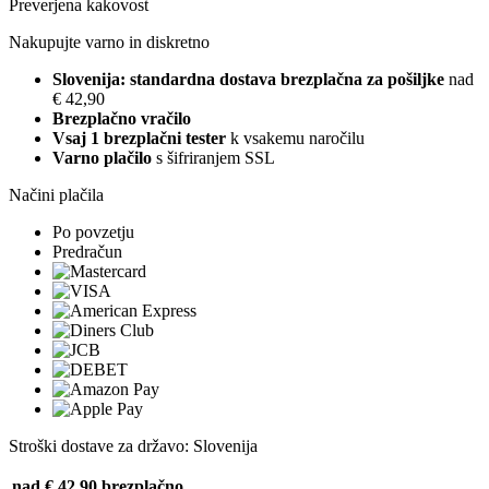
Preverjena kakovost
Nakupujte varno in diskretno
Slovenija: standardna dostava brezplačna za pošiljke
nad
€ 42,90
Brezplačno vračilo
Vsaj 1 brezplačni tester
k vsakemu naročilu
Varno plačilo
s šifriranjem SSL
Načini plačila
Po povzetju
Predračun
Stroški dostave za državo: Slovenija
nad € 42,90
brezplačno