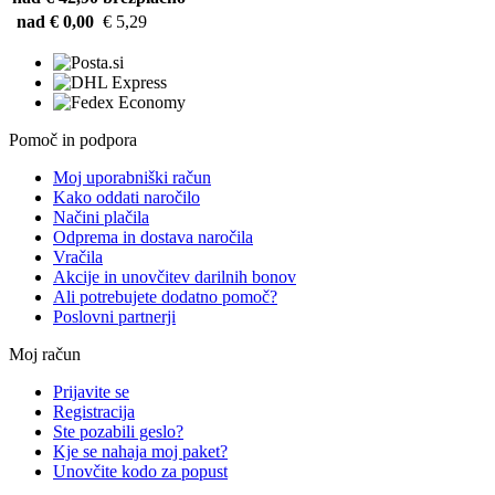
nad € 0,00
€ 5,29
Pomoč in podpora
Moj uporabniški račun
Kako oddati naročilo
Načini plačila
Odprema in dostava naročila
Vračila
Akcije in unovčitev darilnih bonov
Ali potrebujete dodatno pomoč?
Poslovni partnerji
Moj račun
Prijavite se
Registracija
Ste pozabili geslo?
Kje se nahaja moj paket?
Unovčite kodo za popust