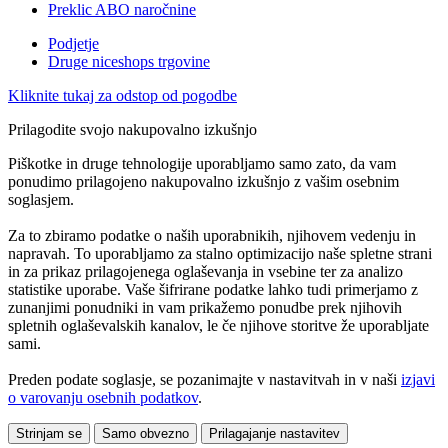
Preklic ABO naročnine
Podjetje
Druge niceshops trgovine
Kliknite tukaj za odstop od pogodbe
Prilagodite svojo nakupovalno izkušnjo
Piškotke in druge tehnologije uporabljamo samo zato, da vam
ponudimo prilagojeno nakupovalno izkušnjo z vašim osebnim
soglasjem.
Za to zbiramo podatke o naših uporabnikih, njihovem vedenju in
napravah. To uporabljamo za stalno optimizacijo naše spletne strani
in za prikaz prilagojenega oglaševanja in vsebine ter za analizo
statistike uporabe. Vaše šifrirane podatke lahko tudi primerjamo z
zunanjimi ponudniki in vam prikažemo ponudbe prek njihovih
spletnih oglaševalskih kanalov, le če njihove storitve že uporabljate
sami.
Preden podate soglasje, se pozanimajte v nastavitvah in v naši
izjavi
o varovanju osebnih podatkov
.
Strinjam se
Samo obvezno
Prilagajanje nastavitev