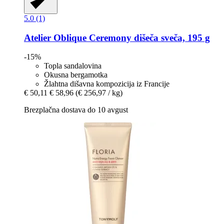
5.0 (1)
Atelier Oblique
Ceremony dišeča sveča, 195 g
-15%
Topla sandalovina
Okusna bergamotka
Žlahtna dišavna kompozicija iz Francije
€ 50,11
€ 58,96
(€ 256,97 / kg)
Brezplačna dostava do 10 avgust