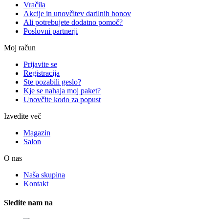
Vračila
Akcije in unovčitev darilnih bonov
Ali potrebujete dodatno pomoč?
Poslovni partnerji
Moj račun
Prijavite se
Registracija
Ste pozabili geslo?
Kje se nahaja moj paket?
Unovčite kodo za popust
Izvedite več
Magazin
Salon
O nas
Naša skupina
Kontakt
Sledite nam na