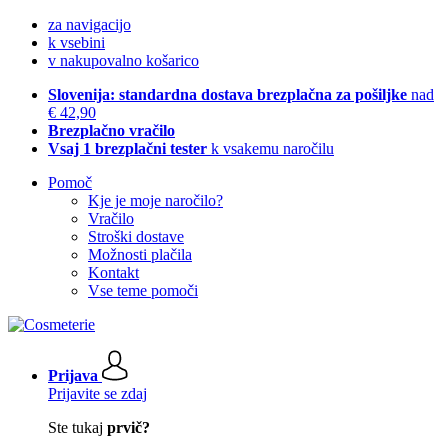
za navigacijo
k vsebini
v nakupovalno košarico
Slovenija: standardna dostava brezplačna za pošiljke
nad
€ 42,90
Brezplačno vračilo
Vsaj 1 brezplačni tester
k vsakemu naročilu
Pomoč
Kje je moje naročilo?
Vračilo
Stroški dostave
Možnosti plačila
Kontakt
Vse teme pomoči
Prijava
Prijavite se zdaj
Ste tukaj
prvič?