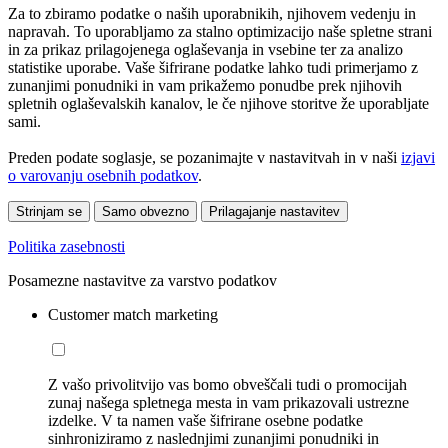
Za to zbiramo podatke o naših uporabnikih, njihovem vedenju in
napravah. To uporabljamo za stalno optimizacijo naše spletne strani
in za prikaz prilagojenega oglaševanja in vsebine ter za analizo
statistike uporabe. Vaše šifrirane podatke lahko tudi primerjamo z
zunanjimi ponudniki in vam prikažemo ponudbe prek njihovih
spletnih oglaševalskih kanalov, le če njihove storitve že uporabljate
sami.
Preden podate soglasje, se pozanimajte v nastavitvah in v naši
izjavi
o varovanju osebnih podatkov
.
Strinjam se
Samo obvezno
Prilagajanje nastavitev
Politika zasebnosti
Posamezne nastavitve za varstvo podatkov
Customer match marketing
Z vašo privolitvijo vas bomo obveščali tudi o promocijah
zunaj našega spletnega mesta in vam prikazovali ustrezne
izdelke. V ta namen vaše šifrirane osebne podatke
sinhroniziramo z naslednjimi zunanjimi ponudniki in