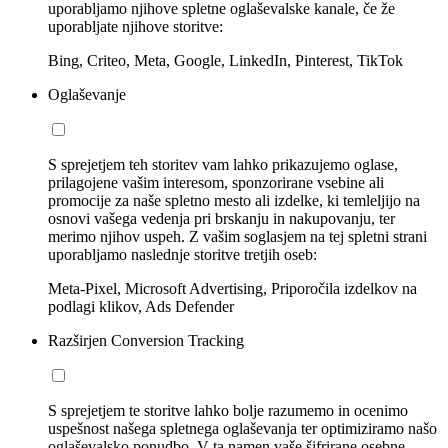
uporabljamo njihove spletne oglaševalske kanale, če že
uporabljate njihove storitve:
Bing, Criteo, Meta, Google, LinkedIn, Pinterest, TikTok
Oglaševanje
S sprejetjem teh storitev vam lahko prikazujemo oglase,
prilagojene vašim interesom, sponzorirane vsebine ali
promocije za naše spletno mesto ali izdelke, ki temleljijo na
osnovi vašega vedenja pri brskanju in nakupovanju, ter
merimo njihov uspeh. Z vašim soglasjem na tej spletni strani
uporabljamo naslednje storitve tretjih oseb:
Meta-Pixel, Microsoft Advertising, Priporočila izdelkov na
podlagi klikov, Ads Defender
Razširjen Conversion Tracking
S sprejetjem te storitve lahko bolje razumemo in ocenimo
uspešnost našega spletnega oglaševanja ter optimiziramo našo
oglaševalsko ponudbo. V ta namen vaše šifrirane osebne