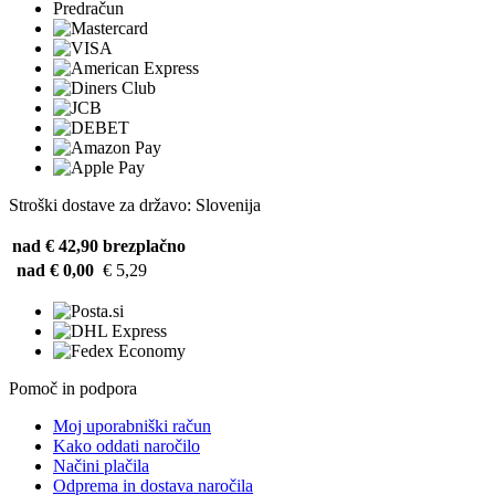
Predračun
Stroški dostave za državo: Slovenija
nad € 42,90
brezplačno
nad € 0,00
€ 5,29
Pomoč in podpora
Moj uporabniški račun
Kako oddati naročilo
Načini plačila
Odprema in dostava naročila