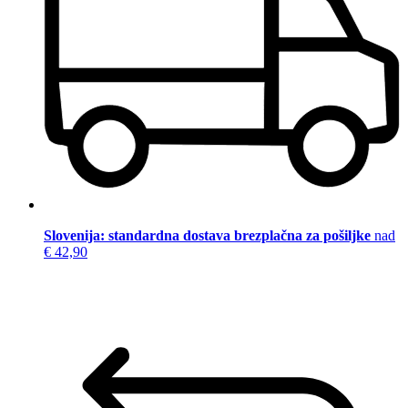
Slovenija: standardna dostava brezplačna za pošiljke
nad
€ 42,90