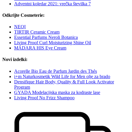
Adventni koledar 2021: vrečka številka 7
Odkrijte Cosmeterie:
NEQI
TIRTIR Ceramic Cream
Essential Parfums Neroli Botanica
Living Proof Curl Moisturizing Shine Oil
MÁDARA HIS Eye Cream
Novi izdelki:
Acorelle Bio Eau de Parfum Jardin des Thés
i+m Naturkosmetik Wild Life for Men olje za brado
Densifique Hair Body, Quality & Full Look Activator
Program
GYADA Modelacijska maska za kodraste lase
Living Proof No Frizz Shampoo