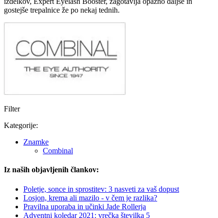
izdelkov, Expert Eyelash Booster, zagotavlja opazno daljše in
gostejše trepalnice že po nekaj tednih.
Filter
Kategorije:
Znamke
Combinal
Iz naših objavljenih člankov:
Poletje, sonce in sprostitev: 3 nasveti za vaš dopust
Losjon, krema ali mazilo - v čem je razlika?
Pravilna uporaba in učinki Jade Rollerja
Adventni koledar 2021: vrečka številka 5