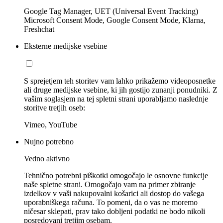
Google Tag Manager, UET (Universal Event Tracking)
Microsoft Consent Mode, Google Consent Mode, Klarna,
Freshchat
Eksterne medijske vsebine
S sprejetjem teh storitev vam lahko prikažemo videoposnetke
ali druge medijske vsebine, ki jih gostijo zunanji ponudniki. Z
vašim soglasjem na tej spletni strani uporabljamo naslednje
storitve tretjih oseb:
Vimeo, YouTube
Nujno potrebno
Vedno aktivno
Tehnično potrebni piškotki omogočajo le osnovne funkcije
naše spletne strani. Omogočajo vam na primer zbiranje
izdelkov v vaši nakupovalni košarici ali dostop do vašega
uporabniškega računa. To pomeni, da o vas ne moremo
ničesar sklepati, prav tako dobljeni podatki ne bodo nikoli
posredovani tretjim osebam.