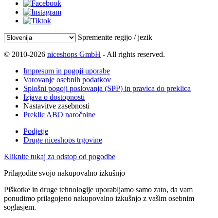
Spremenite regijo / jezik
© 2010-2026
niceshops GmbH
- All rights reserved.
Impresum in pogoji uporabe
Varovanje osebnih podatkov
Splošni pogoji poslovanja (SPP) in pravica do preklica
Izjava o dostopnosti
Nastavitve zasebnosti
Preklic ABO naročnine
Podjetje
Druge niceshops trgovine
Kliknite tukaj za odstop od pogodbe
Prilagodite svojo nakupovalno izkušnjo
Piškotke in druge tehnologije uporabljamo samo zato, da vam
ponudimo prilagojeno nakupovalno izkušnjo z vašim osebnim
soglasjem.