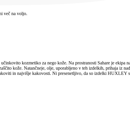
i več na voljo.
nkovito kozmetiko za nego kože. Na prostranosti Sahare je ekipa našl
aščito kože. Natančneje, olje, uporabljeno v teh izdelkih, prihaja iz n
činkoviti in najvišje kakovosti. Ni presenetljivo, da so izdelki HUXLEY s