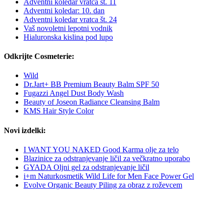
Adventni koledar vratca št. 11
Adventni koledar: 10. dan
Adventni koledar vratca št. 24
Vaš novoletni lepotni vodnik
Hialuronska kislina pod lupo
Odkrijte Cosmeterie:
Wild
Dr.Jart+ BB Premium Beauty Balm SPF 50
Fugazzi Angel Dust Body Wash
Beauty of Joseon Radiance Cleansing Balm
KMS Hair Style Color
Novi izdelki:
I WANT YOU NAKED Good Karma olje za telo
Blazinice za odstranjevanje ličil za večkratno uporabo
GYADA Oljni gel za odstranjevanje ličil
i+m Naturkosmetik Wild Life for Men Face Power Gel
Evolve Organic Beauty Piling za obraz z roževcem