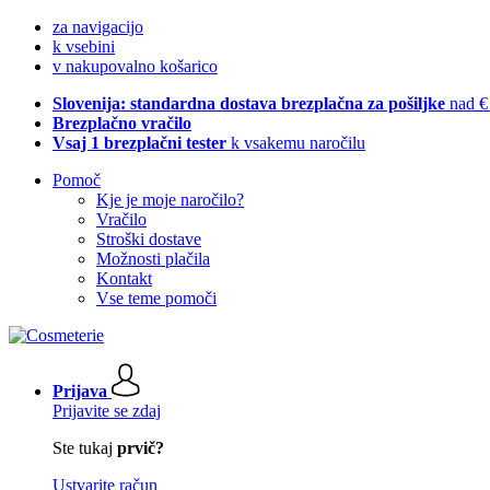
za navigacijo
k vsebini
v nakupovalno košarico
Slovenija: standardna dostava brezplačna za pošiljke
nad €
Brezplačno vračilo
Vsaj 1 brezplačni tester
k vsakemu naročilu
Pomoč
Kje je moje naročilo?
Vračilo
Stroški dostave
Možnosti plačila
Kontakt
Vse teme pomoči
Prijava
Prijavite se zdaj
Ste tukaj
prvič?
Ustvarite račun