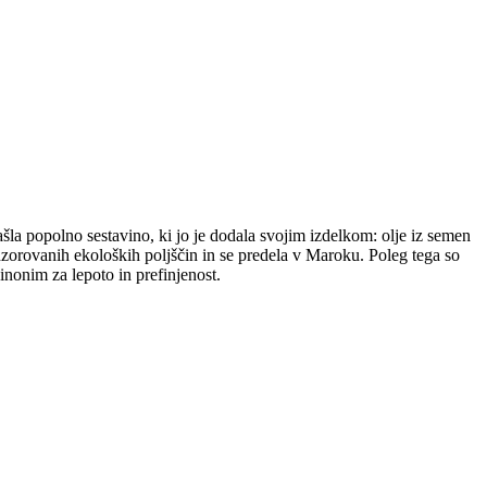
a popolno sestavino, ki jo je dodala svojim izdelkom: olje iz semen
adzorovanih ekoloških poljščin in se predela v Maroku. Poleg tega so
inonim za lepoto in prefinjenost.