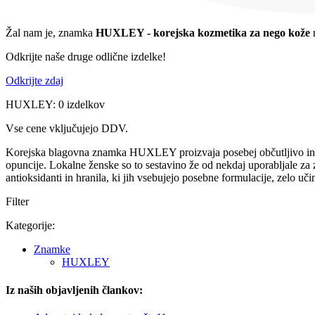
Žal nam je, znamka
HUXLEY - korejska kozmetika za nego kože
n
Odkrijte naše druge odlične izdelke!
Odkrijte zdaj
HUXLEY: 0 izdelkov
Vse cene vključujejo DDV.
Korejska blagovna znamka HUXLEY proizvaja posebej občutljivo in uči
opuncije. Lokalne ženske so to sestavino že od nekdaj uporabljale za z
antioksidanti in hranila, ki jih vsebujejo posebne formulacije, zelo u
Filter
Kategorije:
Znamke
HUXLEY
Iz naših objavljenih člankov: