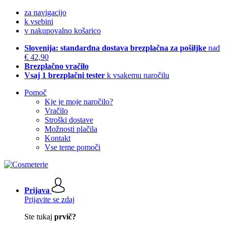
za navigacijo
k vsebini
v nakupovalno košarico
Slovenija: standardna dostava brezplačna za pošiljke
nad
€ 42,90
Brezplačno vračilo
Vsaj 1 brezplačni tester
k vsakemu naročilu
Pomoč
Kje je moje naročilo?
Vračilo
Stroški dostave
Možnosti plačila
Kontakt
Vse teme pomoči
Prijava
Prijavite se zdaj
Ste tukaj
prvič?