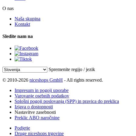
O nas
Naša skupina
Kontakt
Sledite nam na
Spremenite regijo / jezik
© 2010-2026
niceshops GmbH
- All rights reserved.
Impresum in pogoji uporabe
Varovanje osebnih podatkov
Splošni pogoji poslovanja (SPP) in pravica do preklica
Izjava o dostopnosti
Nastavitve zasebnosti
Preklic ABO naročnine
Podjetje
Druge niceshops trgovine