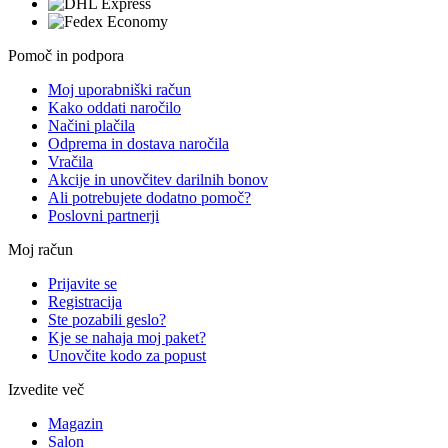
Pomoč in podpora
Moj uporabniški račun
Kako oddati naročilo
Načini plačila
Odprema in dostava naročila
Vračila
Akcije in unovčitev darilnih bonov
Ali potrebujete dodatno pomoč?
Poslovni partnerji
Moj račun
Prijavite se
Registracija
Ste pozabili geslo?
Kje se nahaja moj paket?
Unovčite kodo za popust
Izvedite več
Magazin
Salon