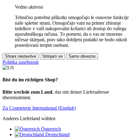
Vedno aktivno
Tehnično potrebni piškotki omogočajo le osnovne funkcije
naše spletne strani. Omogočajo vam na primer zbiranje
izdelkov v vaši nakupovalni košarici ali dostop do vašega
uporabniškega računa. To pomeni, da o vas ne moremo
ničesar sklepati, prav tako dobljeni podatki ne bodo nikoli
posredovani tretjim osebam.
Shrani nastavitve
Strinjam se
Samo obvezno
Politika zasebnosti
Bist du im richtigen Shop?
Bitte wechsle zum Land
, das mit deiner Lieferadresse
übereinstimmt.
Zu Cosmeterie International (English)
Anderes Lieferland wählen
Österreich
Deutschland