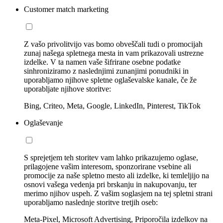
Customer match marketing
Z vašo privolitvijo vas bomo obveščali tudi o promocijah
zunaj našega spletnega mesta in vam prikazovali ustrezne
izdelke. V ta namen vaše šifrirane osebne podatke
sinhroniziramo z naslednjimi zunanjimi ponudniki in
uporabljamo njihove spletne oglaševalske kanale, če že
uporabljate njihove storitve:
Bing, Criteo, Meta, Google, LinkedIn, Pinterest, TikTok
Oglaševanje
S sprejetjem teh storitev vam lahko prikazujemo oglase,
prilagojene vašim interesom, sponzorirane vsebine ali
promocije za naše spletno mesto ali izdelke, ki temleljijo na
osnovi vašega vedenja pri brskanju in nakupovanju, ter
merimo njihov uspeh. Z vašim soglasjem na tej spletni strani
uporabljamo naslednje storitve tretjih oseb:
Meta-Pixel, Microsoft Advertising, Priporočila izdelkov na