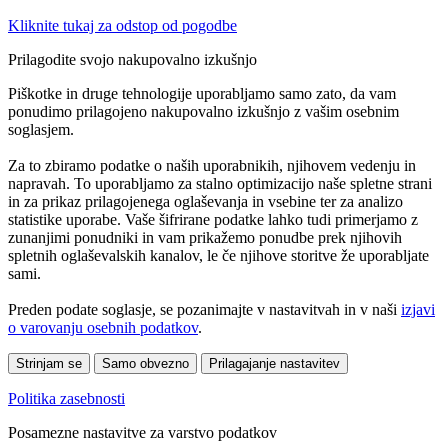
Kliknite tukaj za odstop od pogodbe
Prilagodite svojo nakupovalno izkušnjo
Piškotke in druge tehnologije uporabljamo samo zato, da vam
ponudimo prilagojeno nakupovalno izkušnjo z vašim osebnim
soglasjem.
Za to zbiramo podatke o naših uporabnikih, njihovem vedenju in
napravah. To uporabljamo za stalno optimizacijo naše spletne strani
in za prikaz prilagojenega oglaševanja in vsebine ter za analizo
statistike uporabe. Vaše šifrirane podatke lahko tudi primerjamo z
zunanjimi ponudniki in vam prikažemo ponudbe prek njihovih
spletnih oglaševalskih kanalov, le če njihove storitve že uporabljate
sami.
Preden podate soglasje, se pozanimajte v nastavitvah in v naši
izjavi
o varovanju osebnih podatkov
.
Strinjam se
Samo obvezno
Prilagajanje nastavitev
Politika zasebnosti
Posamezne nastavitve za varstvo podatkov