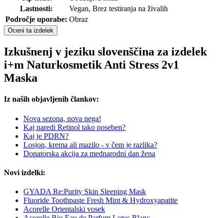
Lastnosti:
Vegan, Brez testiranja na živalih
Področje uporabe:
Obraz
Oceni ta izdelek
Izkušnenj v jeziku slovenščina za izdelek
i+m Naturkosmetik Anti Stress 2v1
Maska
Iz naših objavljenih člankov:
Nova sezona, nova nega!
Kaj naredi Retinol tako poseben?
Kaj je PDRN?
Losjon, krema ali mazilo - v čem je razlika?
Donatorska akcija za mednarodni dan žena
Novi izdelki:
GYADA Re:Purity Skin Sleeping Mask
Fluoride Toothpaste Fresh Mint & Hydroxyapatite
Acorelle Orientalski vosek
Acorelle Bio Eau de Parfum Lotus Blanc