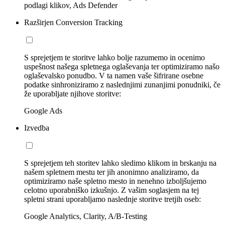
podlagi klikov, Ads Defender
Razširjen Conversion Tracking
S sprejetjem te storitve lahko bolje razumemo in ocenimo
uspešnost našega spletnega oglaševanja ter optimiziramo našo
oglaševalsko ponudbo. V ta namen vaše šifrirane osebne
podatke sinhroniziramo z naslednjimi zunanjimi ponudniki, če
že uporabljate njihove storitve:
Google Ads
Izvedba
S sprejetjem teh storitev lahko sledimo klikom in brskanju na
našem spletnem mestu ter jih anonimno analiziramo, da
optimiziramo naše spletno mesto in nenehno izboljšujemo
celotno uporabniško izkušnjo. Z vašim soglasjem na tej
spletni strani uporabljamo naslednje storitve tretjih oseb:
Google Analytics, Clarity, A/B-Testing