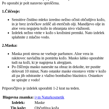
Po uporabi je polt naravno sproščena.
1.Čiščenje:
Sensitive čistilno mleko izredno nežno očisti občutljivo kožo,
in je brez izvlečkov zelišč ali eteričnih olji. Mandljevo olje in
aloe vera negujeta kožo in ohranjata nivo vlažnosti.
Izdelek nežno vtrite v kožo s krožnimi premiki. Nato izdelek
splahnite z mlačno vodo.
2.Maska:
Maska proti stresu ne vsebuje parfumov. Aloe vera in
rakitovec navlažita in pomirita kožo. Masko lahko uporabite
tudi na koži, ki je nagnjena k alergijam.
Po čiščenju masko nanesite na obraz in dekolte, ter pustite
delovati 10 minut, Nato ostanke maske enostavo vtrite v kožo
ali pa jih odstranite z vlažno bombažno blazinico. Ostankov
ne spirajte z vodo!
Priporočljivo je izdelek uporabiti 1-2 krat na teden.
Blagovna znamka:
i+m Naturkosmetik
Izdelek:
Maske
Tip kože:
Občutljiva koža