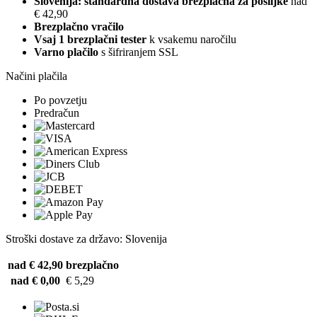
Slovenija: standardna dostava brezplačna za pošiljke
nad
€ 42,90
Brezplačno vračilo
Vsaj 1 brezplačni tester
k vsakemu naročilu
Varno plačilo
s šifriranjem SSL
Načini plačila
Po povzetju
Predračun
Stroški dostave za državo: Slovenija
nad € 42,90
brezplačno
nad € 0,00
€ 5,29