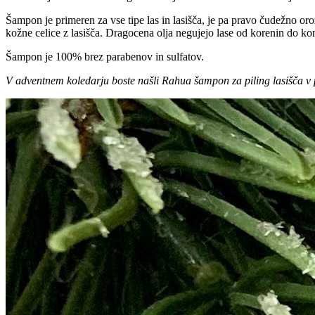
Šampon je primeren za vse tipe las in lasišča, je pa pravo čudežno oro
kožne celice z lasišča. Dragocena olja negujejo lase od korenin do ko
Šampon je 100% brez parabenov in sulfatov.
V adventnem koledarju boste našli Rahua šampon za piling lasišča v p