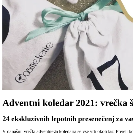
Adventni koledar 2021: vrečka š
24 ekskluzivnih lepotnih presenečenj za va
V današnji vrečki adventnega koledarja se vse vrti okoli las! Prejeli 