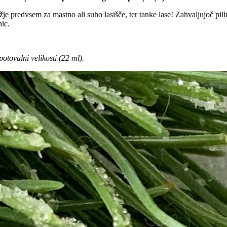
žje predvsem za mastno ali suho lasišče, ter tanke lase! Zahvaljujoč pil
nic.
otovalni velikosti (22 ml).