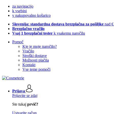
za navigacijo
k vsebini
v nakupovalno košarico
Slovenija: standardna dostava brezplačna za pošiljke
nad €
Brezplačno vračilo
Vsaj 1 brezplačni tester
k vsakemu naročilu
Pomoč
Kje je moje naročilo?
Vračilo
Stroški dostave
Možnosti plačila
Kontakt
Vse teme pomoči
Prijava
Prijavite se zdaj
Ste tukaj
prvič?
Ustvarite račun