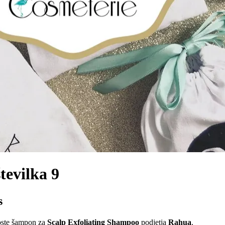
tevilka 9
s
boste šampon za
Scalp Exfoliating Shampoo
podjetja
Rahua
.