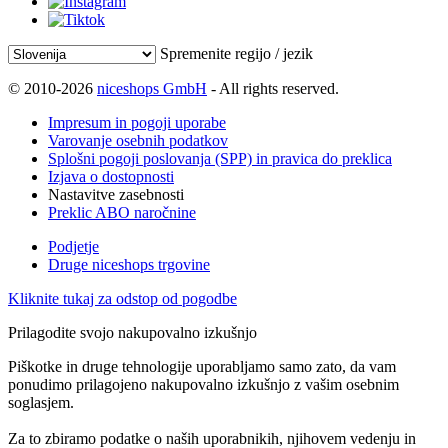
Spremenite regijo / jezik
© 2010-2026
niceshops GmbH
- All rights reserved.
Impresum in pogoji uporabe
Varovanje osebnih podatkov
Splošni pogoji poslovanja (SPP) in pravica do preklica
Izjava o dostopnosti
Nastavitve zasebnosti
Preklic ABO naročnine
Podjetje
Druge niceshops trgovine
Kliknite tukaj za odstop od pogodbe
Prilagodite svojo nakupovalno izkušnjo
Piškotke in druge tehnologije uporabljamo samo zato, da vam
ponudimo prilagojeno nakupovalno izkušnjo z vašim osebnim
soglasjem.
Za to zbiramo podatke o naših uporabnikih, njihovem vedenju in