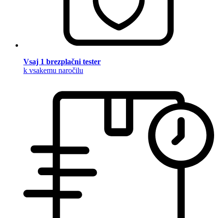
Vsaj 1 brezplačni tester
k vsakemu naročilu