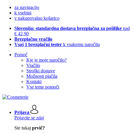
za navigacijo
k vsebini
v nakupovalno košarico
Slovenija: standardna dostava brezplačna za pošiljke
nad
€ 42,90
Brezplačno vračilo
Vsaj 1 brezplačni tester
k vsakemu naročilu
Pomoč
Kje je moje naročilo?
Vračilo
Stroški dostave
Možnosti plačila
Kontakt
Vse teme pomoči
Prijava
Prijavite se zdaj
Ste tukaj
prvič?