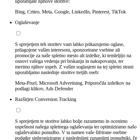
uporabljate njihove storitve:
Bing, Criteo, Meta, Google, LinkedIn, Pinterest, TikTok
Oglaševanje
S sprejetjem teh storitev vam lahko prikazujemo oglase,
prilagojene vašim interesom, sponzorirane vsebine ali
promocije za naše spletno mesto ali izdelke, ki temleljijo na
osnovi vašega vedenja pri brskanju in nakupovanju, ter
merimo njihov uspeh. Z vašim soglasjem na tej spletni strani
uporabljamo naslednje storitve tretjih oseb:
Meta-Pixel, Microsoft Advertising, Priporočila izdelkov na
podlagi klikov, Ads Defender
Razširjen Conversion Tracking
S sprejetjem te storitve lahko bolje razumemo in ocenimo
uspešnost našega spletnega oglaševanja ter optimiziramo našo
oglaševalsko ponudbo. V ta namen vaše šifrirane osebne
podatke sinhroniziramo z naslednjimi zunanjimi ponudniki, če