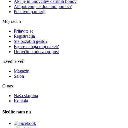
Akcije in unovčitev darilnih bonov
Ali potrebujete dodatno pomoč?
Poslovni partnerji
Moj račun
Prijavite se
Registracija
Ste pozabili geslo?
Kje se nahaja moj paket?
Unovčite kodo za popust
Izvedite več
Magazin
Salon
O nas
Naša skupina
Kontakt
Sledite nam na