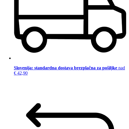
Slovenija: standardna dostava brezplačna za pošiljke
nad
€ 42,90