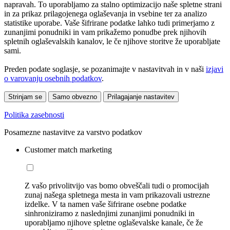
napravah. To uporabljamo za stalno optimizacijo naše spletne strani
in za prikaz prilagojenega oglaševanja in vsebine ter za analizo
statistike uporabe. Vaše šifrirane podatke lahko tudi primerjamo z
zunanjimi ponudniki in vam prikažemo ponudbe prek njihovih
spletnih oglaševalskih kanalov, le če njihove storitve že uporabljate
sami.
Preden podate soglasje, se pozanimajte v nastavitvah in v naši
izjavi
o varovanju osebnih podatkov
.
Strinjam se
Samo obvezno
Prilagajanje nastavitev
Politika zasebnosti
Posamezne nastavitve za varstvo podatkov
Customer match marketing
Z vašo privolitvijo vas bomo obveščali tudi o promocijah
zunaj našega spletnega mesta in vam prikazovali ustrezne
izdelke. V ta namen vaše šifrirane osebne podatke
sinhroniziramo z naslednjimi zunanjimi ponudniki in
uporabljamo njihove spletne oglaševalske kanale, če že