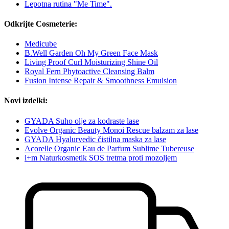
Lepotna rutina "Me Time".
Odkrijte Cosmeterie:
Medicube
B.Well Garden Oh My Green Face Mask
Living Proof Curl Moisturizing Shine Oil
Royal Fern Phytoactive Cleansing Balm
Fusion Intense Repair & Smoothness Emulsion
Novi izdelki:
GYADA Suho olje za kodraste lase
Evolve Organic Beauty Monoi Rescue balzam za lase
GYADA Hyalurvedic čistilna maska za lase
Acorelle Organic Eau de Parfum Sublime Tubereuse
i+m Naturkosmetik SOS tretma proti mozoljem