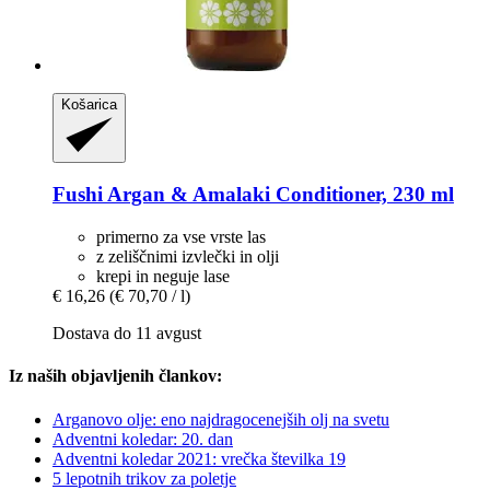
Košarica
Fushi
Argan & Amalaki Conditioner, 230 ml
primerno za vse vrste las
z zeliščnimi izvlečki in olji
krepi in neguje lase
€ 16,26
(€ 70,70 / l)
Dostava do 11 avgust
Iz naših objavljenih člankov:
Arganovo olje: eno najdragocenejših olj na svetu
Adventni koledar: 20. dan
Adventni koledar 2021: vrečka številka 19
5 lepotnih trikov za poletje