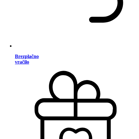
Brezplačno
vračilo