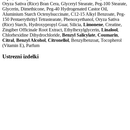
Oryza Sativa (Rice) Bran Cera, Glyceryl Stearate, Peg-100 Stearate,
Glycerin, Dimethicone, Peg-40 Hydrogenated Castor Oil,
Aluminium Starch Octenylsuccinate, C12-15 Alkyl Benzoate, Peg-
150 Pentaerythrityl Tetrastearate, Phenoxyethanol, Oryza Sativa
(Rice) Starch, Hydroxypropyl Guar, Silicia,
Limonene
, Creatine,
Zingiber Officinale Root Extract, Ethylhexylglycerin,
Linalool
,
Chlorhexidine Dihydrochloride,
Benzyl Salicylate
,
Coumarin
,
Citral
,
Benzyl Alcohol
,
Citronellol
, Benzylbenzoat, Tocopherol
(Vitamin E), Parfum
Ustrezni izdelki