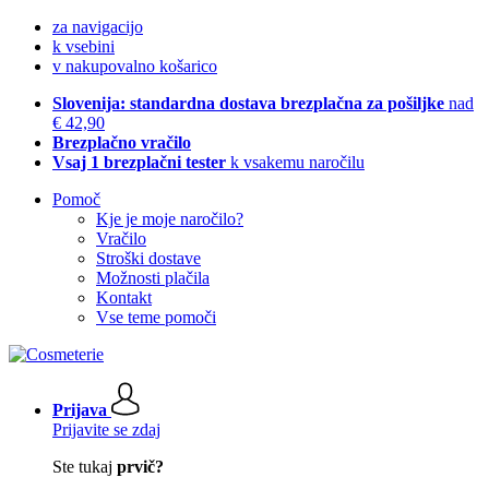
za navigacijo
k vsebini
v nakupovalno košarico
Slovenija: standardna dostava brezplačna za pošiljke
nad
€ 42,90
Brezplačno vračilo
Vsaj 1 brezplačni tester
k vsakemu naročilu
Pomoč
Kje je moje naročilo?
Vračilo
Stroški dostave
Možnosti plačila
Kontakt
Vse teme pomoči
Prijava
Prijavite se zdaj
Ste tukaj
prvič?