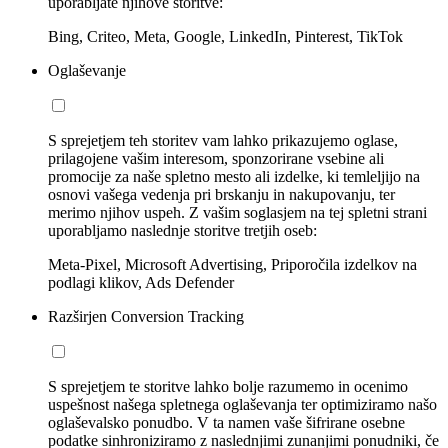
uporabljate njihove storitve:
Bing, Criteo, Meta, Google, LinkedIn, Pinterest, TikTok
Oglaševanje
S sprejetjem teh storitev vam lahko prikazujemo oglase,
prilagojene vašim interesom, sponzorirane vsebine ali
promocije za naše spletno mesto ali izdelke, ki temleljijo na
osnovi vašega vedenja pri brskanju in nakupovanju, ter
merimo njihov uspeh. Z vašim soglasjem na tej spletni strani
uporabljamo naslednje storitve tretjih oseb:
Meta-Pixel, Microsoft Advertising, Priporočila izdelkov na
podlagi klikov, Ads Defender
Razširjen Conversion Tracking
S sprejetjem te storitve lahko bolje razumemo in ocenimo
uspešnost našega spletnega oglaševanja ter optimiziramo našo
oglaševalsko ponudbo. V ta namen vaše šifrirane osebne
podatke sinhroniziramo z naslednjimi zunanjimi ponudniki, če