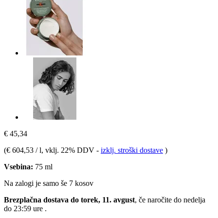
€ 45,34
(
€ 604,53 / l
, vklj. 22% DDV
-
izklj. stroški dostave
)
Vsebina:
75 ml
Na zalogi je samo še 7 kosov
Brezplačna dostava do torek, 11. avgust
, če naročite do
nedelja
do 23:59 ure
.