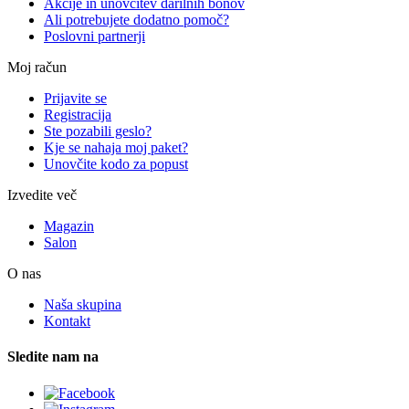
Akcije in unovčitev darilnih bonov
Ali potrebujete dodatno pomoč?
Poslovni partnerji
Moj račun
Prijavite se
Registracija
Ste pozabili geslo?
Kje se nahaja moj paket?
Unovčite kodo za popust
Izvedite več
Magazin
Salon
O nas
Naša skupina
Kontakt
Sledite nam na