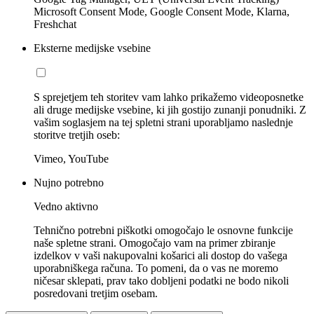
Microsoft Consent Mode, Google Consent Mode, Klarna,
Freshchat
Eksterne medijske vsebine
S sprejetjem teh storitev vam lahko prikažemo videoposnetke
ali druge medijske vsebine, ki jih gostijo zunanji ponudniki. Z
vašim soglasjem na tej spletni strani uporabljamo naslednje
storitve tretjih oseb:
Vimeo, YouTube
Nujno potrebno
Vedno aktivno
Tehnično potrebni piškotki omogočajo le osnovne funkcije
naše spletne strani. Omogočajo vam na primer zbiranje
izdelkov v vaši nakupovalni košarici ali dostop do vašega
uporabniškega računa. To pomeni, da o vas ne moremo
ničesar sklepati, prav tako dobljeni podatki ne bodo nikoli
posredovani tretjim osebam.