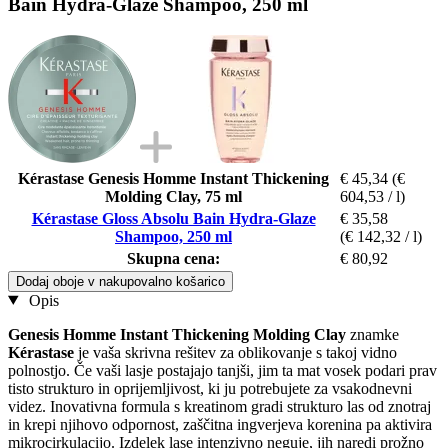
Bain Hydra-Glaze Shampoo, 250 ml
Kérastase Genesis Homme Instant Thickening
€ 45,34
(€
Molding Clay, 75 ml
604,53 / l)
Kérastase Gloss Absolu Bain Hydra-Glaze
€ 35,58
Shampoo, 250 ml
(€ 142,32 / l)
Skupna cena:
€ 80,92
Dodaj oboje v nakupovalno košarico
Opis
Genesis Homme Instant Thickening Molding Clay
znamke
Kérastase
je vaša skrivna rešitev za oblikovanje s takoj vidno
polnostjo. Če vaši lasje postajajo tanjši, jim ta mat vosek podari prav
tisto strukturo in oprijemljivost, ki ju potrebujete za vsakodnevni
videz. Inovativna formula s kreatinom gradi strukturo las od znotraj
in krepi njihovo odpornost, zaščitna ingverjeva korenina pa aktivira
mikrocirkulacijo. Izdelek lase intenzivno neguje, jih naredi prožno