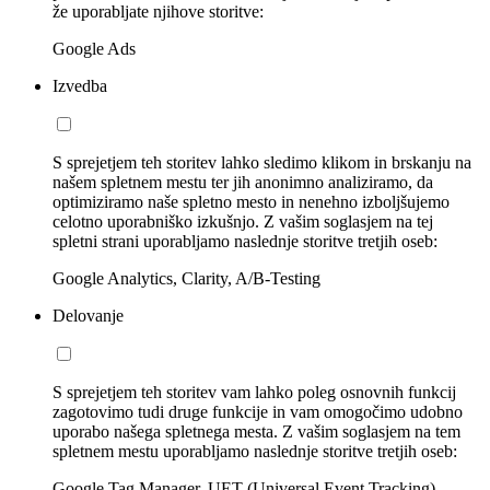
že uporabljate njihove storitve:
Google Ads
Izvedba
S sprejetjem teh storitev lahko sledimo klikom in brskanju na
našem spletnem mestu ter jih anonimno analiziramo, da
optimiziramo naše spletno mesto in nenehno izboljšujemo
celotno uporabniško izkušnjo. Z vašim soglasjem na tej
spletni strani uporabljamo naslednje storitve tretjih oseb:
Google Analytics, Clarity, A/B-Testing
Delovanje
S sprejetjem teh storitev vam lahko poleg osnovnih funkcij
zagotovimo tudi druge funkcije in vam omogočimo udobno
uporabo našega spletnega mesta. Z vašim soglasjem na tem
spletnem mestu uporabljamo naslednje storitve tretjih oseb:
Google Tag Manager, UET (Universal Event Tracking)