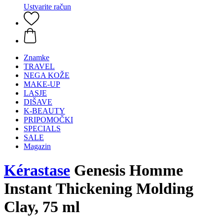
Ustvarite račun
Znamke
TRAVEL
NEGA KOŽE
MAKE-UP
LASJE
DIŠAVE
K-BEAUTY
PRIPOMOČKI
SPECIALS
SALE
Magazin
Kérastase
Genesis Homme
Instant Thickening Molding
Clay, 75 ml