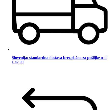
Slovenija: standardna dostava brezplačna za pošiljke
nad
€ 42,90