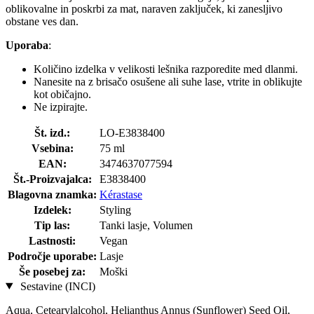
oblikovalne in poskrbi za mat, naraven zaključek, ki zanesljivo
obstane ves dan.
Uporaba
:
Količino izdelka v velikosti lešnika razporedite med dlanmi.
Nanesite na z brisačo osušene ali suhe lase, vtrite in oblikujte
kot običajno.
Ne izpirajte.
Št. izd.:
LO-E3838400
Vsebina:
75 ml
EAN:
3474637077594
Št.-Proizvajalca:
E3838400
Blagovna znamka:
Kérastase
Izdelek:
Styling
Tip las:
Tanki lasje, Volumen
Lastnosti:
Vegan
Področje uporabe:
Lasje
Še posebej za:
Moški
Sestavine (INCI)
Aqua, Cetearylalcohol, Helianthus Annus (Sunflower) Seed Oil,