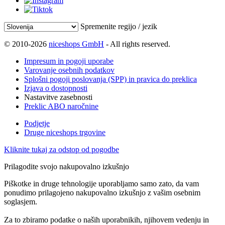
Spremenite regijo / jezik
© 2010-2026
niceshops GmbH
- All rights reserved.
Impresum in pogoji uporabe
Varovanje osebnih podatkov
Splošni pogoji poslovanja (SPP) in pravica do preklica
Izjava o dostopnosti
Nastavitve zasebnosti
Preklic ABO naročnine
Podjetje
Druge niceshops trgovine
Kliknite tukaj za odstop od pogodbe
Prilagodite svojo nakupovalno izkušnjo
Piškotke in druge tehnologije uporabljamo samo zato, da vam
ponudimo prilagojeno nakupovalno izkušnjo z vašim osebnim
soglasjem.
Za to zbiramo podatke o naših uporabnikih, njihovem vedenju in