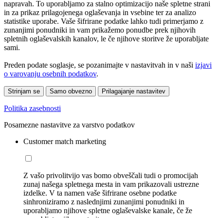
napravah. To uporabljamo za stalno optimizacijo naše spletne strani
in za prikaz prilagojenega oglaševanja in vsebine ter za analizo
statistike uporabe. Vaše šifrirane podatke lahko tudi primerjamo z
zunanjimi ponudniki in vam prikažemo ponudbe prek njihovih
spletnih oglaševalskih kanalov, le če njihove storitve že uporabljate
sami.
Preden podate soglasje, se pozanimajte v nastavitvah in v naši
izjavi
o varovanju osebnih podatkov
.
Strinjam se
Samo obvezno
Prilagajanje nastavitev
Politika zasebnosti
Posamezne nastavitve za varstvo podatkov
Customer match marketing
Z vašo privolitvijo vas bomo obveščali tudi o promocijah
zunaj našega spletnega mesta in vam prikazovali ustrezne
izdelke. V ta namen vaše šifrirane osebne podatke
sinhroniziramo z naslednjimi zunanjimi ponudniki in
uporabljamo njihove spletne oglaševalske kanale, če že