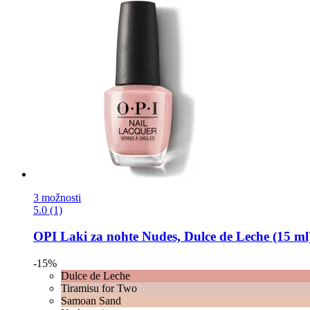
3 možnosti
5.0 (1)
OPI
Laki za nohte Nudes, Dulce de Leche (15 ml
-15%
Dulce de Leche
Tiramisu for Two
Samoan Sand