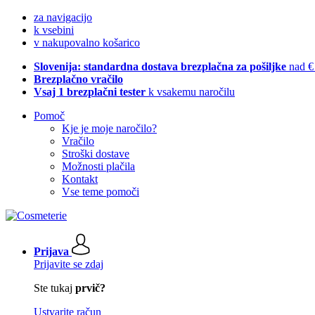
za navigacijo
k vsebini
v nakupovalno košarico
Slovenija: standardna dostava brezplačna za pošiljke
nad €
Brezplačno vračilo
Vsaj 1 brezplačni tester
k vsakemu naročilu
Pomoč
Kje je moje naročilo?
Vračilo
Stroški dostave
Možnosti plačila
Kontakt
Vse teme pomoči
Prijava
Prijavite se zdaj
Ste tukaj
prvič?
Ustvarite račun