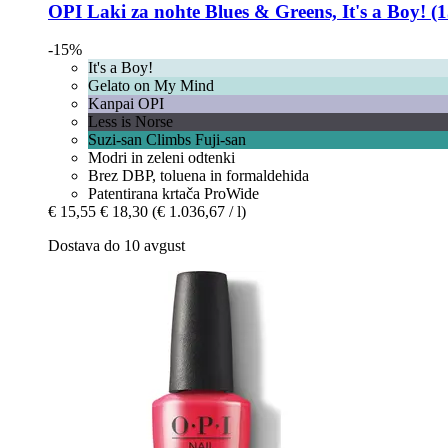
OPI
Laki za nohte Blues & Greens, It's a Boy! (1
-15%
It's a Boy!
Gelato on My Mind
Kanpai OPI
Less is Norse
Suzi-san Climbs Fuji-san
Modri in zeleni odtenki
Brez DBP, toluena in formaldehida
Patentirana krtača ProWide
€ 15,55
€ 18,30
(€ 1.036,67 / l)
Dostava do 10 avgust