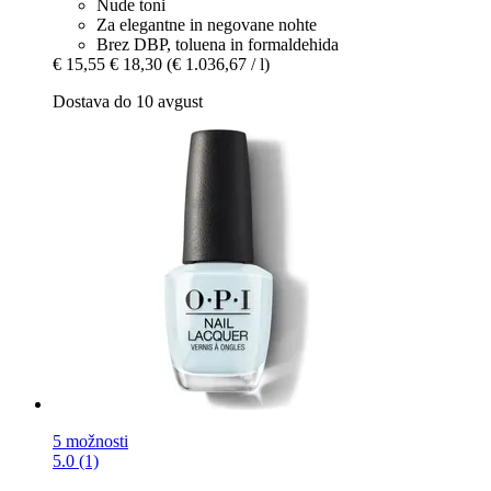
Nude toni
Za elegantne in negovane nohte
Brez DBP, toluena in formaldehida
€ 15,55
€ 18,30
(€ 1.036,67 / l)
Dostava do 10 avgust
5 možnosti
5.0 (1)