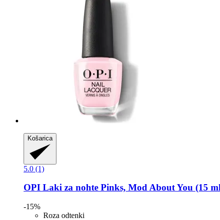
Košarica
5.0 (1)
OPI
Laki za nohte Pinks, Mod About You (15 ml
-15%
Roza odtenki