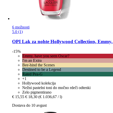
6 možnosti
5.0 (1)
OPI
Lak za nohte Hollywood Collection, Emmy, 
-15%
Emmy, have you seen Oscar?
I'm an Extra
Bee-hind the Scenes
Destined to be a Legend
Rated Pea-G
+1
Hollywood kolekcija
Nežni pastelni toni do močno rdeči odtenki
Zelo pigmentirano
€ 15,55
€ 18,30
(€ 1.036,67 / l)
Dostava do 10 avgust