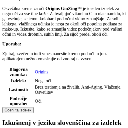
Osvežilna krema za oči
Origins
GinZing™
je idealen izdelek za
nego oči za vse tipe kože. Zahvaljujoč vitaminu C in niacinamidu, ki
ga vsebuje, se temni kolobarji pod očmi vidno zmanjšajo. Zaradi
lahkega, vlažilnega učinka je nega za okoli oči popolna podlaga za
make-up. Izkusite, kako se zmanjša videz podočnjakov pod vašimi
očmi in videz drobnih, suhih linij. Za sijoč predel okoli oči.
Uporaba:
Zjutraj, zvečer in tudi vmes nanesite kremo pod oči in jo z
aplikatorjem nežno vmasirajte od znotraj navzven.
Blagovna
Origins
znamka:
Izdelek:
Nega oči
Brez testiranja na živalih, Anti-Aging, Vlaženje,
Lastnosti:
Osvetlitev
Področje
Oči
uporabe:
Oceni ta izdelek
Izkušnenj v jeziku slovenščina za izdelek