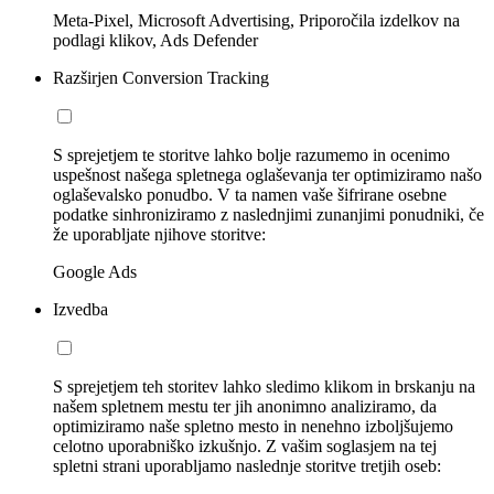
Meta-Pixel, Microsoft Advertising, Priporočila izdelkov na
podlagi klikov, Ads Defender
Razširjen Conversion Tracking
S sprejetjem te storitve lahko bolje razumemo in ocenimo
uspešnost našega spletnega oglaševanja ter optimiziramo našo
oglaševalsko ponudbo. V ta namen vaše šifrirane osebne
podatke sinhroniziramo z naslednjimi zunanjimi ponudniki, če
že uporabljate njihove storitve:
Google Ads
Izvedba
S sprejetjem teh storitev lahko sledimo klikom in brskanju na
našem spletnem mestu ter jih anonimno analiziramo, da
optimiziramo naše spletno mesto in nenehno izboljšujemo
celotno uporabniško izkušnjo. Z vašim soglasjem na tej
spletni strani uporabljamo naslednje storitve tretjih oseb: