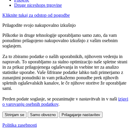
Druge niceshops trgovine
Kliknite tukaj za odstop od pogodbe
Prilagodite svojo nakupovalno izkušnjo
Piškotke in druge tehnologije uporabljamo samo zato, da vam
ponudimo prilagojeno nakupovalno izkušnjo z vašim osebnim
soglasjem.
Za to zbiramo podatke o naših uporabnikih, njihovem vedenju in
napravah. To uporabljamo za stalno optimizacijo naše spletne strani
in za prikaz prilagojenega oglaševanja in vsebine ter za analizo
statistike uporabe. Vaše šifrirane podatke lahko tudi primerjamo z
zunanjimi ponudniki in vam prikažemo ponudbe prek njihovih
spletnih oglaševalskih kanalov, le če njihove storitve že uporabljate
sami.
Preden podate soglasje, se pozanimajte v nastavitvah in v naši
izjavi
o varovanju osebnih podatkov
.
Strinjam se
Samo obvezno
Prilagajanje nastavitev
Politika zasebnosti