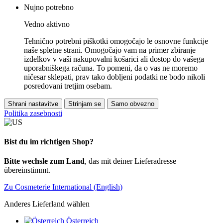
Nujno potrebno
Vedno aktivno
Tehnično potrebni piškotki omogočajo le osnovne funkcije
naše spletne strani. Omogočajo vam na primer zbiranje
izdelkov v vaši nakupovalni košarici ali dostop do vašega
uporabniškega računa. To pomeni, da o vas ne moremo
ničesar sklepati, prav tako dobljeni podatki ne bodo nikoli
posredovani tretjim osebam.
Shrani nastavitve
Strinjam se
Samo obvezno
Politika zasebnosti
Bist du im richtigen Shop?
Bitte wechsle zum Land
, das mit deiner Lieferadresse
übereinstimmt.
Zu Cosmeterie International (English)
Anderes Lieferland wählen
Österreich