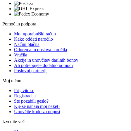
Pomoč in podpora
Moj uporabniški račun
Kako oddati naročilo
Načini plačila
Odprema in dostava naročila
Vračila
Akcije in unovčitev darilnih bonov
Ali potrebujete dodatno pomoč?
Poslovni partnerji
Moj račun
Prijavite se
Registracija
Ste pozabili geslo?
Kje se nahaja moj paket?
Unovčite kodo za popust
Izvedite več