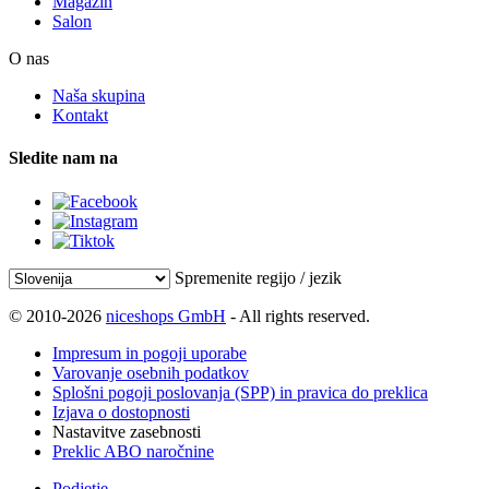
Magazin
Salon
O nas
Naša skupina
Kontakt
Sledite nam na
Spremenite regijo / jezik
© 2010-2026
niceshops GmbH
- All rights reserved.
Impresum in pogoji uporabe
Varovanje osebnih podatkov
Splošni pogoji poslovanja (SPP) in pravica do preklica
Izjava o dostopnosti
Nastavitve zasebnosti
Preklic ABO naročnine
Podjetje