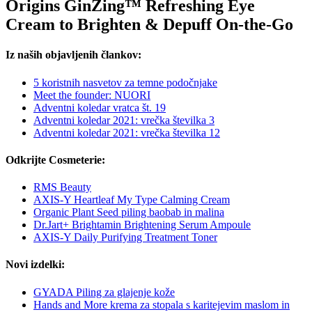
Origins GinZing™ Refreshing Eye
Cream to Brighten & Depuff On-the-Go
Iz naših objavljenih člankov:
5 koristnih nasvetov za temne podočnjake
Meet the founder: NUORI
Adventni koledar vratca št. 19
Adventni koledar 2021: vrečka številka 3
Adventni koledar 2021: vrečka številka 12
Odkrijte Cosmeterie:
RMS Beauty
AXIS-Y Heartleaf My Type Calming Cream
Organic Plant Seed piling baobab in malina
Dr.Jart+ Brightamin Brightening Serum Ampoule
AXIS-Y Daily Purifying Treatment Toner
Novi izdelki:
GYADA Piling za glajenje kože
Hands and More krema za stopala s karitejevim maslom in