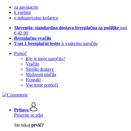
za navigacijo
k vsebini
v nakupovalno košarico
Slovenija: standardna dostava brezplačna za pošiljke
nad
€ 42,90
Brezplačno vračilo
Vsaj 1 brezplačni tester
k vsakemu naročilu
Pomoč
Kje je moje naročilo?
Vračilo
Stroški dostave
Možnosti plačila
Kontakt
Vse teme pomoči
Prijava
Prijavite se zdaj
Ste tukaj
prvič?