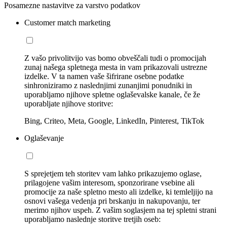
Posamezne nastavitve za varstvo podatkov
Customer match marketing
Z vašo privolitvijo vas bomo obveščali tudi o promocijah
zunaj našega spletnega mesta in vam prikazovali ustrezne
izdelke. V ta namen vaše šifrirane osebne podatke
sinhroniziramo z naslednjimi zunanjimi ponudniki in
uporabljamo njihove spletne oglaševalske kanale, če že
uporabljate njihove storitve:
Bing, Criteo, Meta, Google, LinkedIn, Pinterest, TikTok
Oglaševanje
S sprejetjem teh storitev vam lahko prikazujemo oglase,
prilagojene vašim interesom, sponzorirane vsebine ali
promocije za naše spletno mesto ali izdelke, ki temleljijo na
osnovi vašega vedenja pri brskanju in nakupovanju, ter
merimo njihov uspeh. Z vašim soglasjem na tej spletni strani
uporabljamo naslednje storitve tretjih oseb: