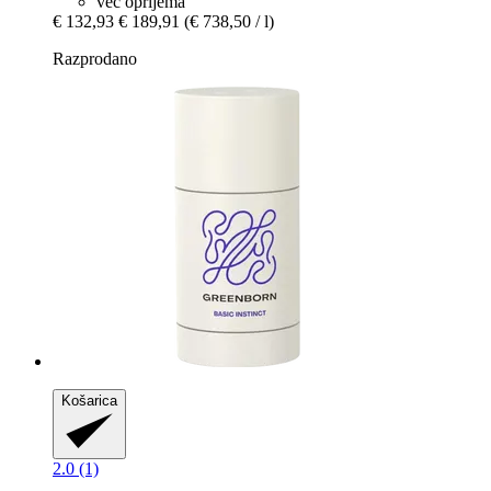
več oprijema
€ 132,93
€ 189,91
(€ 738,50 / l)
Razprodano
Košarica
2.0 (1)