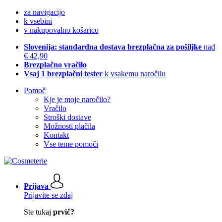
za navigacijo
k vsebini
v nakupovalno košarico
Slovenija: standardna dostava brezplačna za pošiljke
nad
€ 42,90
Brezplačno vračilo
Vsaj 1 brezplačni tester
k vsakemu naročilu
Pomoč
Kje je moje naročilo?
Vračilo
Stroški dostave
Možnosti plačila
Kontakt
Vse teme pomoči
Prijava
Prijavite se zdaj
Ste tukaj
prvič?