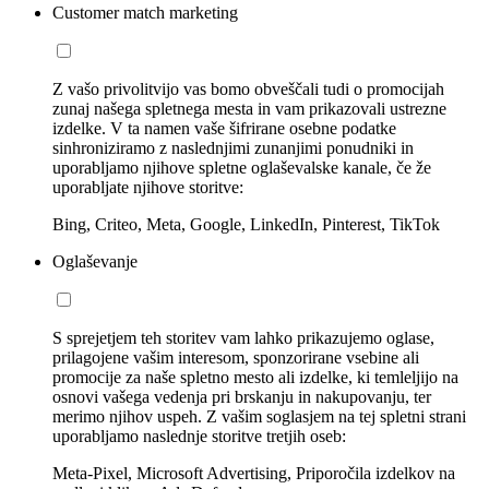
Customer match marketing
Z vašo privolitvijo vas bomo obveščali tudi o promocijah
zunaj našega spletnega mesta in vam prikazovali ustrezne
izdelke. V ta namen vaše šifrirane osebne podatke
sinhroniziramo z naslednjimi zunanjimi ponudniki in
uporabljamo njihove spletne oglaševalske kanale, če že
uporabljate njihove storitve:
Bing, Criteo, Meta, Google, LinkedIn, Pinterest, TikTok
Oglaševanje
S sprejetjem teh storitev vam lahko prikazujemo oglase,
prilagojene vašim interesom, sponzorirane vsebine ali
promocije za naše spletno mesto ali izdelke, ki temleljijo na
osnovi vašega vedenja pri brskanju in nakupovanju, ter
merimo njihov uspeh. Z vašim soglasjem na tej spletni strani
uporabljamo naslednje storitve tretjih oseb:
Meta-Pixel, Microsoft Advertising, Priporočila izdelkov na