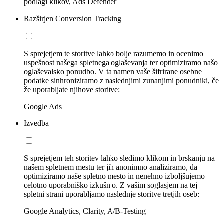
podlagi klikov, Ads Defender
Razširjen Conversion Tracking
S sprejetjem te storitve lahko bolje razumemo in ocenimo
uspešnost našega spletnega oglaševanja ter optimiziramo našo
oglaševalsko ponudbo. V ta namen vaše šifrirane osebne
podatke sinhroniziramo z naslednjimi zunanjimi ponudniki, če
že uporabljate njihove storitve:
Google Ads
Izvedba
S sprejetjem teh storitev lahko sledimo klikom in brskanju na
našem spletnem mestu ter jih anonimno analiziramo, da
optimiziramo naše spletno mesto in nenehno izboljšujemo
celotno uporabniško izkušnjo. Z vašim soglasjem na tej
spletni strani uporabljamo naslednje storitve tretjih oseb:
Google Analytics, Clarity, A/B-Testing