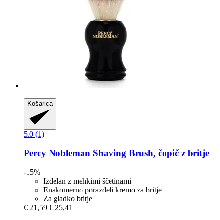
Košarica
5.0 (1)
Percy Nobleman
Shaving Brush, čopič z britje
-15%
Izdelan z mehkimi ščetinami
Enakomerno porazdeli kremo za britje
Za gladko britje
€ 21,59
€ 25,41