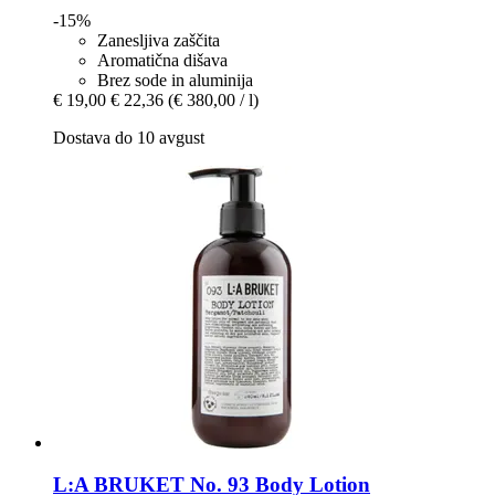
-15%
Zanesljiva zaščita
Aromatična dišava
Brez sode in aluminija
€ 19,00
€ 22,36
(€ 380,00 / l)
Dostava do 10 avgust
L:A BRUKET
No. 93 Body Lotion