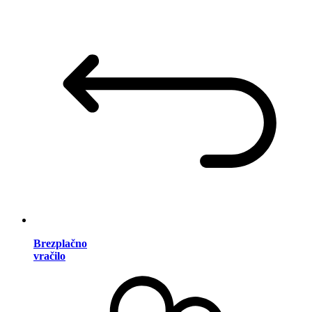
Brezplačno
vračilo