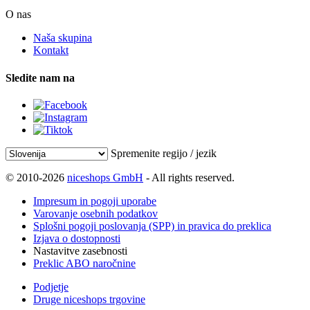
O nas
Naša skupina
Kontakt
Sledite nam na
Spremenite regijo / jezik
© 2010-2026
niceshops GmbH
- All rights reserved.
Impresum in pogoji uporabe
Varovanje osebnih podatkov
Splošni pogoji poslovanja (SPP) in pravica do preklica
Izjava o dostopnosti
Nastavitve zasebnosti
Preklic ABO naročnine
Podjetje
Druge niceshops trgovine