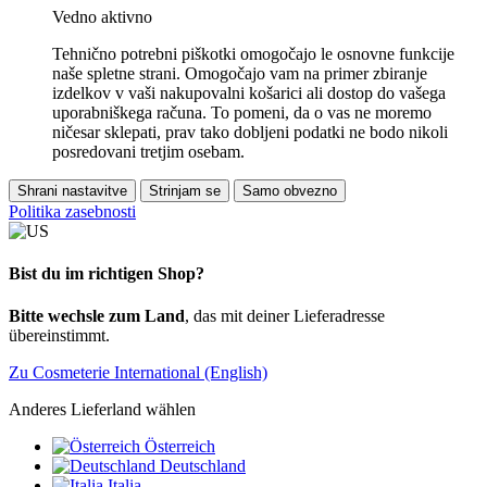
Vedno aktivno
Tehnično potrebni piškotki omogočajo le osnovne funkcije
naše spletne strani. Omogočajo vam na primer zbiranje
izdelkov v vaši nakupovalni košarici ali dostop do vašega
uporabniškega računa. To pomeni, da o vas ne moremo
ničesar sklepati, prav tako dobljeni podatki ne bodo nikoli
posredovani tretjim osebam.
Shrani nastavitve
Strinjam se
Samo obvezno
Politika zasebnosti
Bist du im richtigen Shop?
Bitte wechsle zum Land
, das mit deiner Lieferadresse
übereinstimmt.
Zu Cosmeterie International (English)
Anderes Lieferland wählen
Österreich
Deutschland
Italia