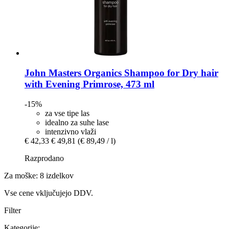
John Masters Organics
Shampoo for Dry hair
with Evening Primrose, 473 ml
-15%
za vse tipe las
idealno za suhe lase
intenzivno vlaži
€ 42,33
€ 49,81
(€ 89,49 / l)
Razprodano
Za moške: 8 izdelkov
Vse cene vključujejo DDV.
Filter
Kategorije: