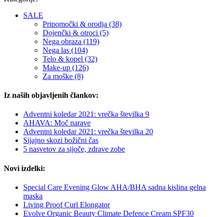
SALE
Pripomočki & orodja (38)
Dojenčki & otroci (5)
Nega obraza (119)
Nega las (104)
Telo & kopel (32)
Make-up (126)
Za moške (8)
Iz naših objavljenih člankov:
Adventni koledar 2021: vrečka številka 9
AHAVA: Moč narave
Adventni koledar 2021: vrečka številka 20
Sijajno skozi božični čas
5 nasvetov za sijoče, zdrave zobe
Novi izdelki:
Special Care Evening Glow AHA/BHA sadna kislina gelna
maska
Living Proof Curl Elongator
Evolve Organic Beauty Climate Defence Cream SPF30