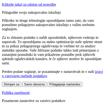
Kliknite tukaj za odstop od pogodbe
Prilagodite svojo nakupovalno izkušnjo
Piškotke in druge tehnologije uporabljamo samo zato, da vam
ponudimo prilagojeno nakupovalno izkušnjo z vašim osebnim
soglasjem.
Za to zbiramo podatke o naših uporabnikih, njihovem vedenju in
napravah. To uporabljamo za stalno optimizacijo naše spletne strani
in za prikaz prilagojenega oglaševanja in vsebine ter za analizo
statistike uporabe. Vaše šifrirane podatke lahko tudi primerjamo z
zunanjimi ponudniki in vam prikažemo ponudbe prek njihovih
spletnih oglaševalskih kanalov, le če njihove storitve že uporabljate
sami.
Preden podate soglasje, se pozanimajte v nastavitvah in v naši
izjavi
o varovanju osebnih podatkov
.
Strinjam se
Samo obvezno
Prilagajanje nastavitev
Politika zasebnosti
Posamezne nastavitve za varstvo podatkov