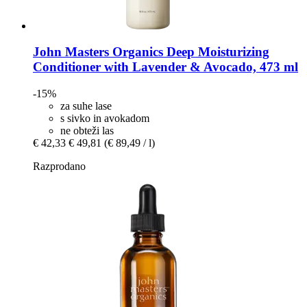
John Masters Organics
Deep Moisturizing
Conditioner with Lavender & Avocado, 473 ml
-15%
za suhe lase
s sivko in avokadom
ne obteži las
€ 42,33
€ 49,81
(€ 89,49 / l)
Razprodano