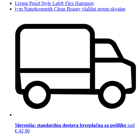
Living Proof Style Lab® Flex Hairspray
i+m Naturkosmetik Clean Beauty vlažilni serum skvalan
Slovenija: standardna dostava brezplačna za pošiljke
nad
€ 42,90