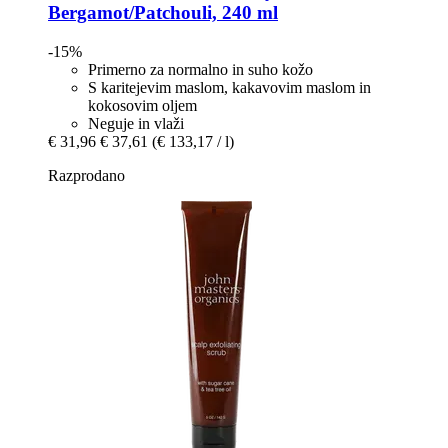
Bergamot/Patchouli, 240 ml
-15%
Primerno za normalno in suho kožo
S karitejevim maslom, kakavovim maslom in
kokosovim oljem
Neguje in vlaži
€ 31,96
€ 37,61
(€ 133,17 / l)
Razprodano