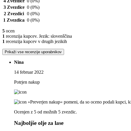
4 Zvezdice
0
(0%)
3 Zvezdice
0
(0%)
2 Zvezdici
0
(0%)
1 Zvezdica
0
(0%)
5
ocen
1
recenzija kupcev. Jezik: slovenščina
1
recenzija kupcev v drugih jezikih
Prikaži vse recenzije uporabnikov
Nina
14 februar 2022
Potrjen nakup
»Preverjen nakup« pomeni, da so oceno podali kupci, ki s
Ocenjen z 5 od možnih 5 zvezdic.
Najboljše olje za lase