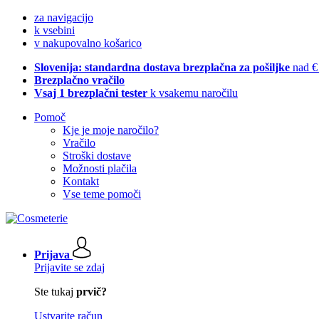
za navigacijo
k vsebini
v nakupovalno košarico
Slovenija: standardna dostava brezplačna za pošiljke
nad €
Brezplačno vračilo
Vsaj 1 brezplačni tester
k vsakemu naročilu
Pomoč
Kje je moje naročilo?
Vračilo
Stroški dostave
Možnosti plačila
Kontakt
Vse teme pomoči
Prijava
Prijavite se zdaj
Ste tukaj
prvič?
Ustvarite račun