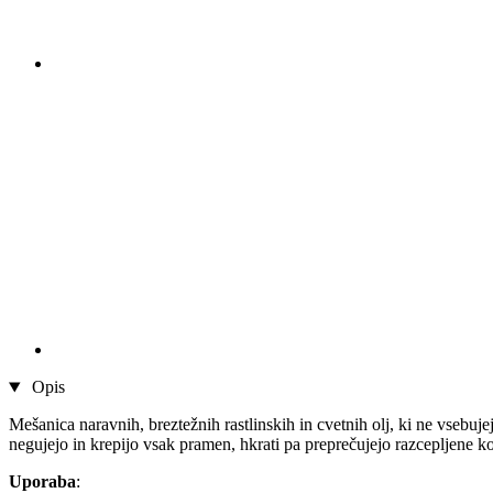
Opis
Mešanica naravnih, breztežnih rastlinskih in cvetnih olj, ki ne vsebuj
negujejo in krepijo vsak pramen, hkrati pa preprečujejo razcepljene 
Uporaba
: