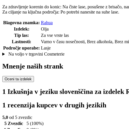
Za zdravljenje korenin do konic: Na čiste lase, posušene z brisačo, nan
Za ciljanje na ključna področja: Po potrebi nanesite na suhe lase.
Blagovna znamka:
Rahua
Izdelek:
Olja
Tip las:
Za vse vrste las
Lastnosti:
Varno v času nosečnosti, Brez alkohola, Brez mine
Področje uporabe:
Lasje
Na voljo v trgovini Cosmeterie
Mnenje naših strank
Oceni ta izdelek
1 Izkušnja v jeziku slovenščina za izdel
1 recenzija kupcev v drugih jezikih
5,0
od 5 zvezdic
5 Zvezdic
5
(100%)