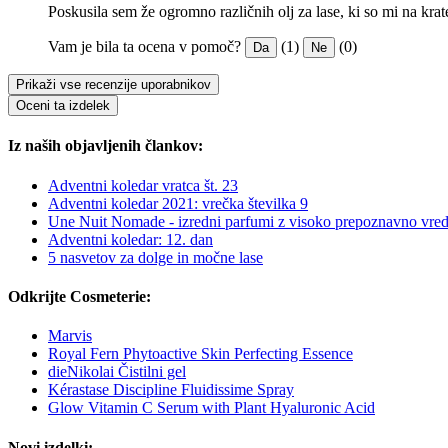
Poskusila sem že ogromno različnih olj za lase, ki so mi na kra
Vam je bila ta ocena v pomoč?
(1)
(0)
Da
Ne
Prikaži vse recenzije uporabnikov
Oceni ta izdelek
Iz naših objavljenih člankov:
Adventni koledar vratca št. 23
Adventni koledar 2021: vrečka številka 9
Une Nuit Nomade - izredni parfumi z visoko prepoznavno vred
Adventni koledar: 12. dan
5 nasvetov za dolge in močne lase
Odkrijte Cosmeterie:
Marvis
Royal Fern Phytoactive Skin Perfecting Essence
dieNikolai Čistilni gel
Kérastase Discipline Fluidissime Spray
Glow Vitamin C Serum with Plant Hyaluronic Acid
Novi izdelki: