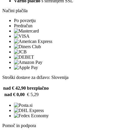
Varno plačilo
s šifriranjem SSL
Načini plačila
Po povzetju
Predračun
Stroški dostave za državo: Slovenija
nad € 42,90
brezplačno
nad € 0,00
€ 5,29
Pomoč in podpora