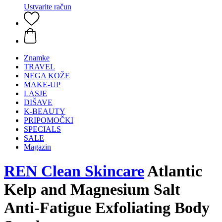
Ustvarite račun
Znamke
TRAVEL
NEGA KOŽE
MAKE-UP
LASJE
DIŠAVE
K-BEAUTY
PRIPOMOČKI
SPECIALS
SALE
Magazin
REN Clean Skincare
Atlantic
Kelp and Magnesium Salt
Anti-Fatigue Exfoliating Body