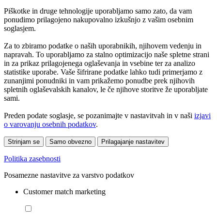
Piškotke in druge tehnologije uporabljamo samo zato, da vam
ponudimo prilagojeno nakupovalno izkušnjo z vašim osebnim
soglasjem.
Za to zbiramo podatke o naših uporabnikih, njihovem vedenju in
napravah. To uporabljamo za stalno optimizacijo naše spletne strani
in za prikaz prilagojenega oglaševanja in vsebine ter za analizo
statistike uporabe. Vaše šifrirane podatke lahko tudi primerjamo z
zunanjimi ponudniki in vam prikažemo ponudbe prek njihovih
spletnih oglaševalskih kanalov, le če njihove storitve že uporabljate
sami.
Preden podate soglasje, se pozanimajte v nastavitvah in v naši
izjavi
o varovanju osebnih podatkov
.
Strinjam se
Samo obvezno
Prilagajanje nastavitev
Politika zasebnosti
Posamezne nastavitve za varstvo podatkov
Customer match marketing