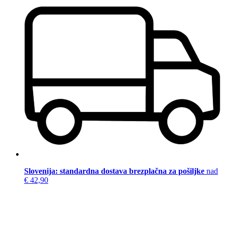
Slovenija: standardna dostava brezplačna za pošiljke
nad
€ 42,90