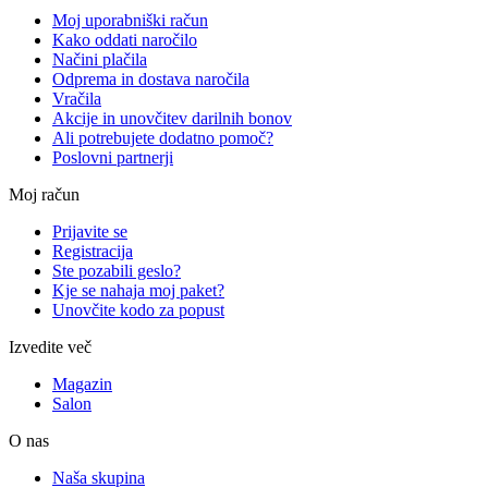
Moj uporabniški račun
Kako oddati naročilo
Načini plačila
Odprema in dostava naročila
Vračila
Akcije in unovčitev darilnih bonov
Ali potrebujete dodatno pomoč?
Poslovni partnerji
Moj račun
Prijavite se
Registracija
Ste pozabili geslo?
Kje se nahaja moj paket?
Unovčite kodo za popust
Izvedite več
Magazin
Salon
O nas
Naša skupina