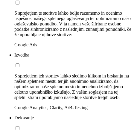
S sprejetjem te storitve lahko bolje razumemo in ocenimo
uspešnost našega spletnega oglaševanja ter optimiziramo našo
oglaševalsko ponudbo. V ta namen vaše šifrirane osebne
podatke sinhroniziramo z naslednjimi zunanjimi ponudniki, če
že uporabljate njihove storitve:
Google Ads
Izvedba
S sprejetjem teh storitev lahko sledimo klikom in brskanju na
našem spletnem mestu ter jih anonimno analiziramo, da
optimiziramo naše spletno mesto in nenehno izboljšujemo
celotno uporabniško izkušnjo. Z vašim soglasjem na tej
spletni strani uporabljamo naslednje storitve tretjih oseb:
Google Analytics, Clarity, A/B-Testing
Delovanje