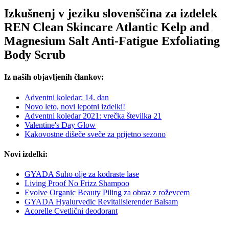
Izkušnenj v jeziku slovenščina za izdelek
REN Clean Skincare Atlantic Kelp and
Magnesium Salt Anti-Fatigue Exfoliating
Body Scrub
Iz naših objavljenih člankov:
Adventni koledar: 14. dan
Novo leto, novi lepotni izdelki!
Adventni koledar 2021: vrečka številka 21
Valentine's Day Glow
Kakovostne dišeče sveče za prijetno sezono
Novi izdelki:
GYADA Suho olje za kodraste lase
Living Proof No Frizz Shampoo
Evolve Organic Beauty Piling za obraz z roževcem
GYADA Hyalurvedic Revitalisierender Balsam
Acorelle Cvetlični deodorant