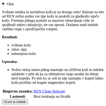
Opis
Svilnato mehka in navlažena koža je na dosegu roke! Balzam za telo
od REN nežno polira vse tipe kože in poskrbi za gladkejšo sijočo
kožo. Formula pilinga poskrbi za naravno obnavljanje celic in
spodbudi mikro cirkulacijo, ter vas sprosti. Dodatno nudi izdelek
vlažilno nego s sproščujočim vonjem.
Rezultati:
svilnata koža
zdrav sijaj
nahranjena koža
Uporaba:
Nežno nekaj minut piling masirajte na očiščeni koži in izdelek
splahnite v prhi ali pa za ultimativno nego pustite da deluje
med kopeljo. Po tem ko se soli in olje raztopijo v kopeli lahko
koža profitira od bogate magnezijve kopeli.
Blagovna znamka:
REN Clean Skincare
Lastnosti:
Brez testiranja na živalih
Oceni ta izdelek