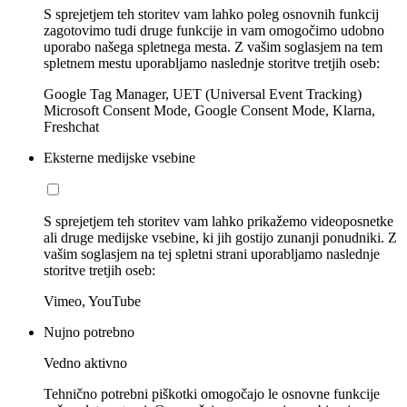
S sprejetjem teh storitev vam lahko poleg osnovnih funkcij
zagotovimo tudi druge funkcije in vam omogočimo udobno
uporabo našega spletnega mesta. Z vašim soglasjem na tem
spletnem mestu uporabljamo naslednje storitve tretjih oseb:
Google Tag Manager, UET (Universal Event Tracking)
Microsoft Consent Mode, Google Consent Mode, Klarna,
Freshchat
Eksterne medijske vsebine
S sprejetjem teh storitev vam lahko prikažemo videoposnetke
ali druge medijske vsebine, ki jih gostijo zunanji ponudniki. Z
vašim soglasjem na tej spletni strani uporabljamo naslednje
storitve tretjih oseb:
Vimeo, YouTube
Nujno potrebno
Vedno aktivno
Tehnično potrebni piškotki omogočajo le osnovne funkcije