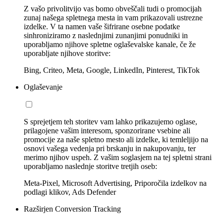
Z vašo privolitvijo vas bomo obveščali tudi o promocijah
zunaj našega spletnega mesta in vam prikazovali ustrezne
izdelke. V ta namen vaše šifrirane osebne podatke
sinhroniziramo z naslednjimi zunanjimi ponudniki in
uporabljamo njihove spletne oglaševalske kanale, če že
uporabljate njihove storitve:
Bing, Criteo, Meta, Google, LinkedIn, Pinterest, TikTok
Oglaševanje
S sprejetjem teh storitev vam lahko prikazujemo oglase,
prilagojene vašim interesom, sponzorirane vsebine ali
promocije za naše spletno mesto ali izdelke, ki temleljijo na
osnovi vašega vedenja pri brskanju in nakupovanju, ter
merimo njihov uspeh. Z vašim soglasjem na tej spletni strani
uporabljamo naslednje storitve tretjih oseb:
Meta-Pixel, Microsoft Advertising, Priporočila izdelkov na
podlagi klikov, Ads Defender
Razširjen Conversion Tracking