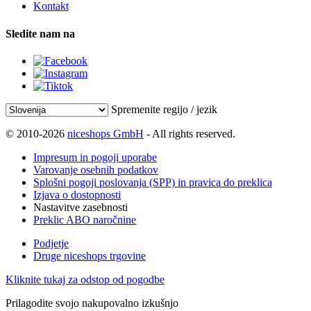
Kontakt
Sledite nam na
Spremenite regijo / jezik
© 2010-2026
niceshops GmbH
- All rights reserved.
Impresum in pogoji uporabe
Varovanje osebnih podatkov
Splošni pogoji poslovanja (SPP) in pravica do preklica
Izjava o dostopnosti
Nastavitve zasebnosti
Preklic ABO naročnine
Podjetje
Druge niceshops trgovine
Kliknite tukaj za odstop od pogodbe
Prilagodite svojo nakupovalno izkušnjo