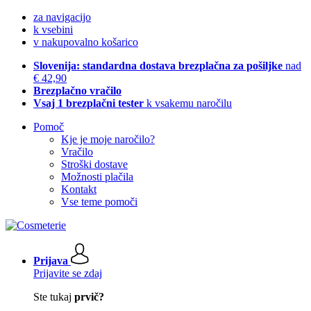
za navigacijo
k vsebini
v nakupovalno košarico
Slovenija: standardna dostava brezplačna za pošiljke
nad
€ 42,90
Brezplačno vračilo
Vsaj 1 brezplačni tester
k vsakemu naročilu
Pomoč
Kje je moje naročilo?
Vračilo
Stroški dostave
Možnosti plačila
Kontakt
Vse teme pomoči
Prijava
Prijavite se zdaj
Ste tukaj
prvič?