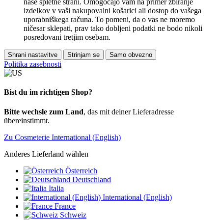
naše spletne strani. Omogočajo vam na primer zbiranje
izdelkov v vaši nakupovalni košarici ali dostop do vašega
uporabniškega računa. To pomeni, da o vas ne moremo
ničesar sklepati, prav tako dobljeni podatki ne bodo nikoli
posredovani tretjim osebam.
Shrani nastavitve
Strinjam se
Samo obvezno
Politika zasebnosti
Bist du im richtigen Shop?
Bitte wechsle zum Land
, das mit deiner Lieferadresse
übereinstimmt.
Zu Cosmeterie International (English)
Anderes Lieferland wählen
Österreich
Deutschland
Italia
International (English)
France
Schweiz