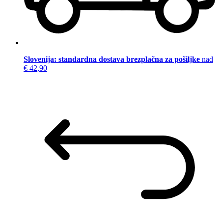
Slovenija: standardna dostava brezplačna za pošiljke
nad
€ 42,90