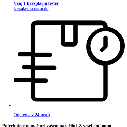
Vsaj 1 brezplačni tester
k vsakemu naročilu
Odprema v
24 urah
Potrebujete pomoč pri vašem naročilu? Z veseljem bomo