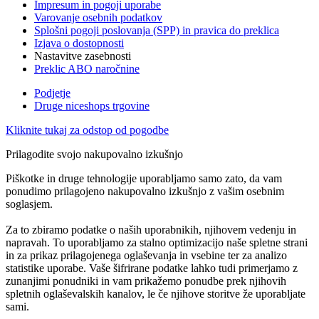
Impresum in pogoji uporabe
Varovanje osebnih podatkov
Splošni pogoji poslovanja (SPP) in pravica do preklica
Izjava o dostopnosti
Nastavitve zasebnosti
Preklic ABO naročnine
Podjetje
Druge niceshops trgovine
Kliknite tukaj za odstop od pogodbe
Prilagodite svojo nakupovalno izkušnjo
Piškotke in druge tehnologije uporabljamo samo zato, da vam
ponudimo prilagojeno nakupovalno izkušnjo z vašim osebnim
soglasjem.
Za to zbiramo podatke o naših uporabnikih, njihovem vedenju in
napravah. To uporabljamo za stalno optimizacijo naše spletne strani
in za prikaz prilagojenega oglaševanja in vsebine ter za analizo
statistike uporabe. Vaše šifrirane podatke lahko tudi primerjamo z
zunanjimi ponudniki in vam prikažemo ponudbe prek njihovih
spletnih oglaševalskih kanalov, le če njihove storitve že uporabljate
sami.