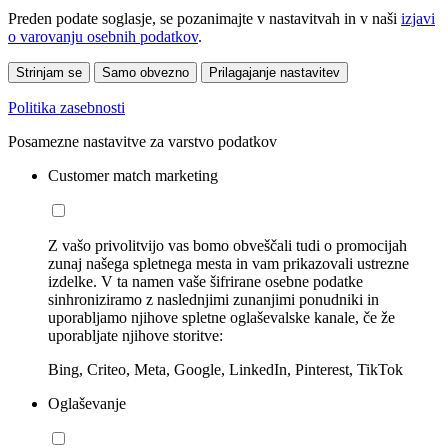
Preden podate soglasje, se pozanimajte v nastavitvah in v naši
izjavi
o varovanju osebnih podatkov
.
Strinjam se
Samo obvezno
Prilagajanje nastavitev
Politika zasebnosti
Posamezne nastavitve za varstvo podatkov
Customer match marketing
Z vašo privolitvijo vas bomo obveščali tudi o promocijah
zunaj našega spletnega mesta in vam prikazovali ustrezne
izdelke. V ta namen vaše šifrirane osebne podatke
sinhroniziramo z naslednjimi zunanjimi ponudniki in
uporabljamo njihove spletne oglaševalske kanale, če že
uporabljate njihove storitve:
Bing, Criteo, Meta, Google, LinkedIn, Pinterest, TikTok
Oglaševanje