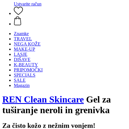
Ustvarite račun
Znamke
TRAVEL
NEGA KOŽE
MAKE-UP
LASJE
DIŠAVE
K-BEAUTY
PRIPOMOČKI
SPECIALS
SALE
Magazin
REN Clean Skincare
Gel za
tuširanje neroli in grenivka
Za čisto kožo z nežnim vonjem!