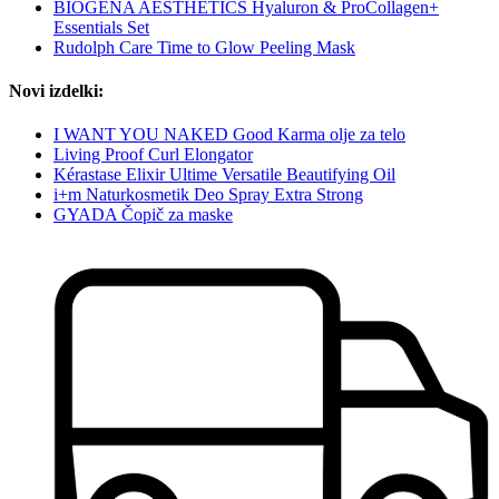
BIOGENA AESTHETICS Hyaluron & ProCollagen+
Essentials Set
Rudolph Care Time to Glow Peeling Mask
Novi izdelki:
I WANT YOU NAKED Good Karma olje za telo
Living Proof Curl Elongator
Kérastase Elixir Ultime Versatile Beautifying Oil
i+m Naturkosmetik Deo Spray Extra Strong
GYADA Čopič za maske