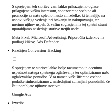
S sprejetjem teh storitev vam lahko prikazujemo oglase,
prilagojene vašim interesom, sponzorirane vsebine ali
promocije za naše spletno mesto ali izdelke, ki temleljijo na
osnovi vašega vedenja pri brskanju in nakupovanju, ter
merimo njihov uspeh. Z vašim soglasjem na tej spletni strani
uporabljamo naslednje storitve tretjih oseb:
Meta-Pixel, Microsoft Advertising, Priporočila izdelkov na
podlagi klikov, Ads Defender
Razširjen Conversion Tracking
S sprejetjem te storitve lahko bolje razumemo in ocenimo
uspešnost našega spletnega oglaševanja ter optimiziramo našo
oglaševalsko ponudbo. V ta namen vaše šifrirane osebne
podatke sinhroniziramo z naslednjimi zunanjimi ponudniki, če
že uporabljate njihove storitve:
Google Ads
Izvedba