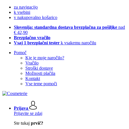
za navigacijo
k vsebini
v nakupovalno košarico
Slovenija: standardna dostava brezplačna za pošiljke
nad
€ 42,90
Brezplačno vračilo
Vsaj 1 brezplačni tester
k vsakemu naročilu
Pomoč
Kje je moje naročilo?
Vračilo
Stroški dostave
Možnosti plačila
Kontakt
Vse teme pomoči
Prijava
Prijavite se zdaj
Ste tukaj
prvič?