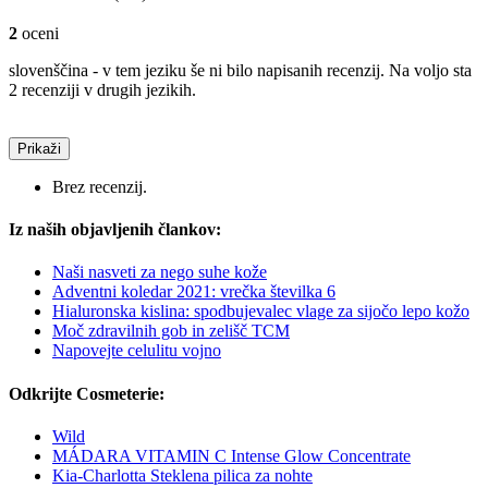
2
oceni
slovenščina - v tem jeziku še ni bilo napisanih recenzij. Na voljo sta
2 recenziji v drugih jezikih.
Prikaži
Brez recenzij.
Iz naših objavljenih člankov:
Naši nasveti za nego suhe kože
Adventni koledar 2021: vrečka številka 6
Hialuronska kislina: spodbujevalec vlage za sijočo lepo kožo
Moč zdravilnih gob in zelišč TCM
Napovejte celulitu vojno
Odkrijte Cosmeterie:
Wild
MÁDARA VITAMIN C Intense Glow Concentrate
Kia-Charlotta Steklena pilica za nohte