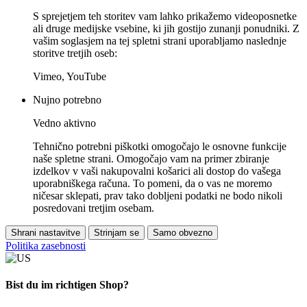
S sprejetjem teh storitev vam lahko prikažemo videoposnetke
ali druge medijske vsebine, ki jih gostijo zunanji ponudniki. Z
vašim soglasjem na tej spletni strani uporabljamo naslednje
storitve tretjih oseb:
Vimeo, YouTube
Nujno potrebno
Vedno aktivno
Tehnično potrebni piškotki omogočajo le osnovne funkcije
naše spletne strani. Omogočajo vam na primer zbiranje
izdelkov v vaši nakupovalni košarici ali dostop do vašega
uporabniškega računa. To pomeni, da o vas ne moremo
ničesar sklepati, prav tako dobljeni podatki ne bodo nikoli
posredovani tretjim osebam.
Shrani nastavitve
Strinjam se
Samo obvezno
Politika zasebnosti
Bist du im richtigen Shop?