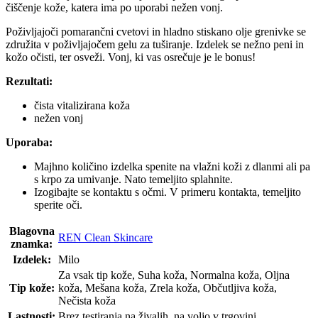
čiščenje kože, katera ima po uporabi nežen vonj.
Poživljajoči pomarančni cvetovi in hladno stiskano olje grenivke se
združita v poživljajočem gelu za tuširanje. Izdelek se nežno peni in
kožo očisti, ter osveži. Vonj, ki vas osrečuje je le bonus!
Rezultati:
čista vitalizirana koža
nežen vonj
Uporaba:
Majhno količino izdelka spenite na vlažni koži z dlanmi ali pa
s krpo za umivanje. Nato temeljito splahnite.
Izogibajte se kontaktu s očmi. V primeru kontakta, temeljito
sperite oči.
Blagovna
REN Clean Skincare
znamka:
Izdelek:
Milo
Za vsak tip kože, Suha koža, Normalna koža, Oljna
Tip kože:
koža, Mešana koža, Zrela koža, Občutljiva koža,
Nečista koža
Lastnosti:
Brez testiranja na živalih, na voljo v trgovini