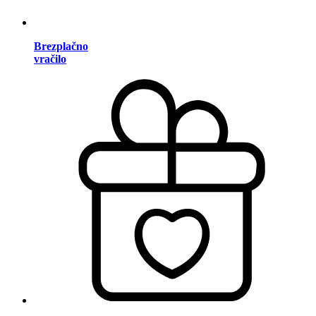
Brezplačno
vračilo