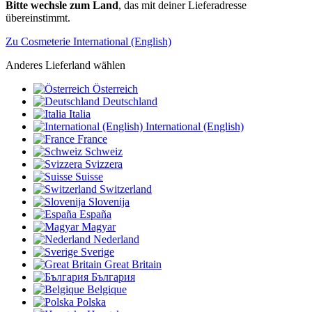
Bitte wechsle zum Land
, das mit deiner Lieferadresse
übereinstimmt.
Zu Cosmeterie International (English)
Anderes Lieferland wählen
Österreich
Deutschland
Italia
International (English)
France
Schweiz
Svizzera
Suisse
Switzerland
Slovenija
España
Magyar
Nederland
Sverige
Great Britain
България
Belgique
Polska