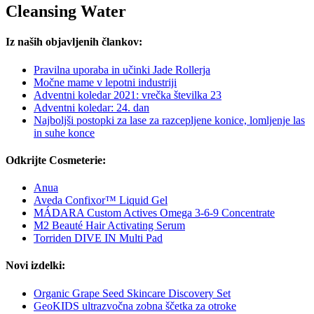
Cleansing Water
Iz naših objavljenih člankov:
Pravilna uporaba in učinki Jade Rollerja
Močne mame v lepotni industriji
Adventni koledar 2021: vrečka številka 23
Adventni koledar: 24. dan
Najboljši postopki za lase za razcepljene konice, lomljenje las
in suhe konce
Odkrijte Cosmeterie:
Anua
Aveda Confixor™ Liquid Gel
MÁDARA Custom Actives Omega 3-6-9 Concentrate
M2 Beauté Hair Activating Serum
Torriden DIVE IN Multi Pad
Novi izdelki:
Organic Grape Seed Skincare Discovery Set
GeoKIDS ultrazvočna zobna ščetka za otroke