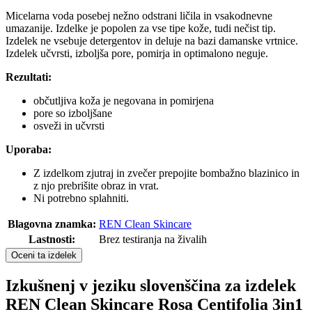
Micelarna voda posebej nežno odstrani ličila in vsakodnevne
umazanije. Izdelke je popolen za vse tipe kože, tudi nečist tip.
Izdelek ne vsebuje detergentov in deluje na bazi damanske vrtnice.
Izdelek učvrsti, izboljša pore, pomirja in optimalono neguje.
Rezultati:
občutljiva koža je negovana in pomirjena
pore so izboljšane
osveži in učvrsti
Uporaba:
Z izdelkom zjutraj in zvečer prepojite bombažno blazinico in
z njo prebrišite obraz in vrat.
Ni potrebno splahniti.
Blagovna znamka:
REN Clean Skincare
Lastnosti:
Brez testiranja na živalih
Oceni ta izdelek
Izkušnenj v jeziku slovenščina za izdelek
REN Clean Skincare Rosa Centifolia 3in1