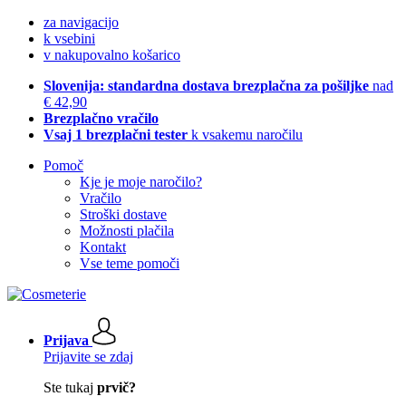
za navigacijo
k vsebini
v nakupovalno košarico
Slovenija: standardna dostava brezplačna za pošiljke
nad
€ 42,90
Brezplačno vračilo
Vsaj 1 brezplačni tester
k vsakemu naročilu
Pomoč
Kje je moje naročilo?
Vračilo
Stroški dostave
Možnosti plačila
Kontakt
Vse teme pomoči
Prijava
Prijavite se zdaj
Ste tukaj
prvič?