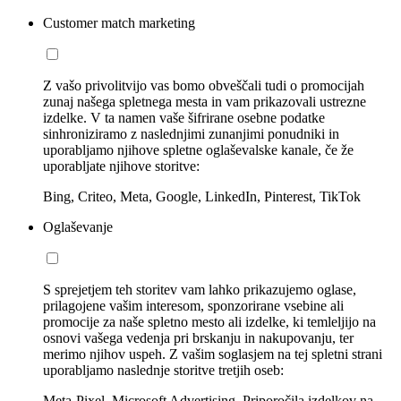
Customer match marketing
Z vašo privolitvijo vas bomo obveščali tudi o promocijah
zunaj našega spletnega mesta in vam prikazovali ustrezne
izdelke. V ta namen vaše šifrirane osebne podatke
sinhroniziramo z naslednjimi zunanjimi ponudniki in
uporabljamo njihove spletne oglaševalske kanale, če že
uporabljate njihove storitve:
Bing, Criteo, Meta, Google, LinkedIn, Pinterest, TikTok
Oglaševanje
S sprejetjem teh storitev vam lahko prikazujemo oglase,
prilagojene vašim interesom, sponzorirane vsebine ali
promocije za naše spletno mesto ali izdelke, ki temleljijo na
osnovi vašega vedenja pri brskanju in nakupovanju, ter
merimo njihov uspeh. Z vašim soglasjem na tej spletni strani
uporabljamo naslednje storitve tretjih oseb:
Meta-Pixel, Microsoft Advertising, Priporočila izdelkov na