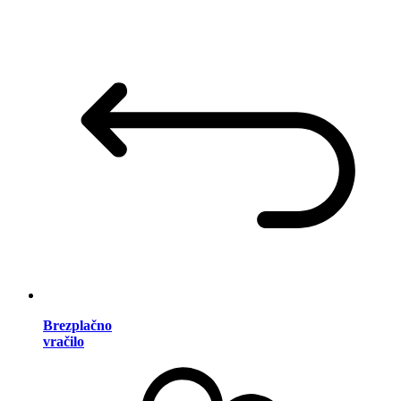
Brezplačno
vračilo