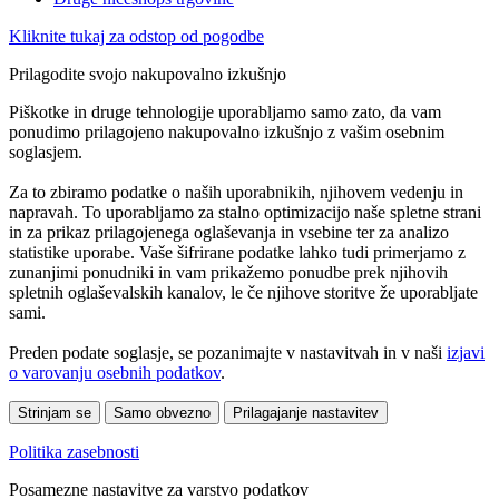
Kliknite tukaj za odstop od pogodbe
Prilagodite svojo nakupovalno izkušnjo
Piškotke in druge tehnologije uporabljamo samo zato, da vam
ponudimo prilagojeno nakupovalno izkušnjo z vašim osebnim
soglasjem.
Za to zbiramo podatke o naših uporabnikih, njihovem vedenju in
napravah. To uporabljamo za stalno optimizacijo naše spletne strani
in za prikaz prilagojenega oglaševanja in vsebine ter za analizo
statistike uporabe. Vaše šifrirane podatke lahko tudi primerjamo z
zunanjimi ponudniki in vam prikažemo ponudbe prek njihovih
spletnih oglaševalskih kanalov, le če njihove storitve že uporabljate
sami.
Preden podate soglasje, se pozanimajte v nastavitvah in v naši
izjavi
o varovanju osebnih podatkov
.
Strinjam se
Samo obvezno
Prilagajanje nastavitev
Politika zasebnosti
Posamezne nastavitve za varstvo podatkov