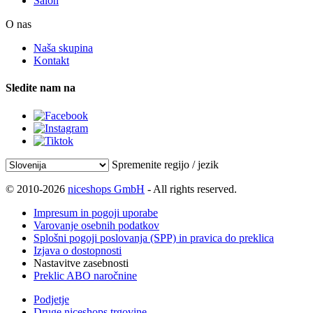
Salon
O nas
Naša skupina
Kontakt
Sledite nam na
Spremenite regijo / jezik
© 2010-2026
niceshops GmbH
- All rights reserved.
Impresum in pogoji uporabe
Varovanje osebnih podatkov
Splošni pogoji poslovanja (SPP) in pravica do preklica
Izjava o dostopnosti
Nastavitve zasebnosti
Preklic ABO naročnine
Podjetje
Druge niceshops trgovine