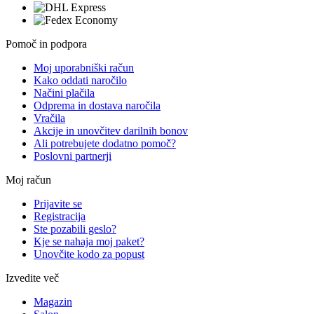
Pomoč in podpora
Moj uporabniški račun
Kako oddati naročilo
Načini plačila
Odprema in dostava naročila
Vračila
Akcije in unovčitev darilnih bonov
Ali potrebujete dodatno pomoč?
Poslovni partnerji
Moj račun
Prijavite se
Registracija
Ste pozabili geslo?
Kje se nahaja moj paket?
Unovčite kodo za popust
Izvedite več
Magazin