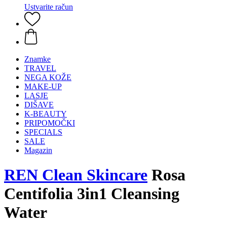
Ustvarite račun
Znamke
TRAVEL
NEGA KOŽE
MAKE-UP
LASJE
DIŠAVE
K-BEAUTY
PRIPOMOČKI
SPECIALS
SALE
Magazin
REN Clean Skincare
Rosa
Centifolia 3in1 Cleansing
Water