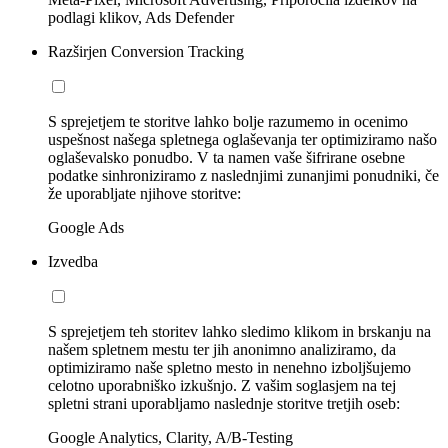
podlagi klikov, Ads Defender
Razširjen Conversion Tracking
S sprejetjem te storitve lahko bolje razumemo in ocenimo
uspešnost našega spletnega oglaševanja ter optimiziramo našo
oglaševalsko ponudbo. V ta namen vaše šifrirane osebne
podatke sinhroniziramo z naslednjimi zunanjimi ponudniki, če
že uporabljate njihove storitve:
Google Ads
Izvedba
S sprejetjem teh storitev lahko sledimo klikom in brskanju na
našem spletnem mestu ter jih anonimno analiziramo, da
optimiziramo naše spletno mesto in nenehno izboljšujemo
celotno uporabniško izkušnjo. Z vašim soglasjem na tej
spletni strani uporabljamo naslednje storitve tretjih oseb:
Google Analytics, Clarity, A/B-Testing