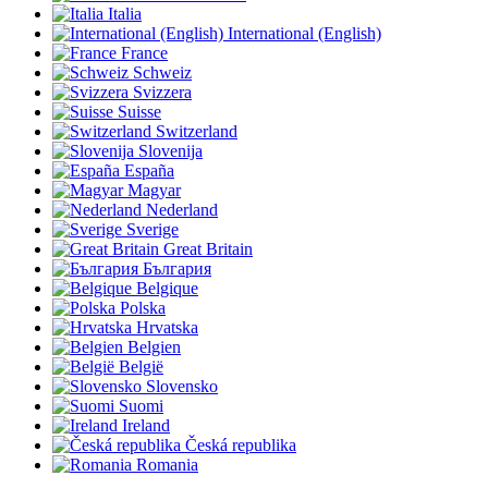
Italia
International (English)
France
Schweiz
Svizzera
Suisse
Switzerland
Slovenija
España
Magyar
Nederland
Sverige
Great Britain
България
Belgique
Polska
Hrvatska
Belgien
België
Slovensko
Suomi
Ireland
Česká republika
Romania