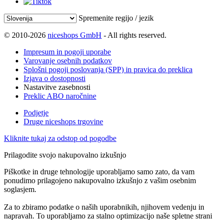
Spremenite regijo / jezik
© 2010-2026
niceshops GmbH
- All rights reserved.
Impresum in pogoji uporabe
Varovanje osebnih podatkov
Splošni pogoji poslovanja (SPP) in pravica do preklica
Izjava o dostopnosti
Nastavitve zasebnosti
Preklic ABO naročnine
Podjetje
Druge niceshops trgovine
Kliknite tukaj za odstop od pogodbe
Prilagodite svojo nakupovalno izkušnjo
Piškotke in druge tehnologije uporabljamo samo zato, da vam
ponudimo prilagojeno nakupovalno izkušnjo z vašim osebnim
soglasjem.
Za to zbiramo podatke o naših uporabnikih, njihovem vedenju in
napravah. To uporabljamo za stalno optimizacijo naše spletne strani