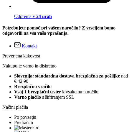
Odprema v
24 urah
Potrebujete pomoč pri vašem naročilu? Z veseljem bomo
odgovorili na vsa vaša vprašanja.
Kontakt
Preverjena kakovost
Nakupujte varno in diskretno
Slovenija: standardna dostava brezplačna za pošiljke
nad
€ 42,90
Brezplačno vračilo
Vsaj 1 brezplačni tester
k vsakemu naročilu
Varno plačilo
s šifriranjem SSL
Načini plačila
Po povzetju
Predračun