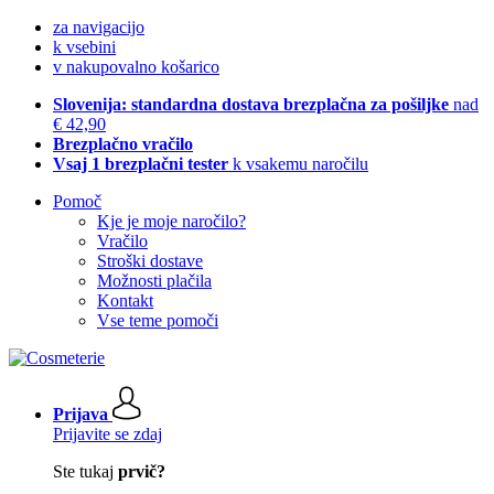
za navigacijo
k vsebini
v nakupovalno košarico
Slovenija: standardna dostava brezplačna za pošiljke
nad
€ 42,90
Brezplačno vračilo
Vsaj 1 brezplačni tester
k vsakemu naročilu
Pomoč
Kje je moje naročilo?
Vračilo
Stroški dostave
Možnosti plačila
Kontakt
Vse teme pomoči
Prijava
Prijavite se zdaj
Ste tukaj
prvič?