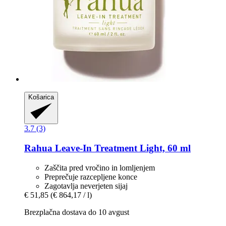
Košarica
3.7 (3)
Rahua
Leave-​In Treatment Light, 60 ml
Zaščita pred vročino in lomljenjem
Preprečuje razcepljene konce
Zagotavlja neverjeten sijaj
€ 51,85
(€ 864,17 / l)
Brezplačna dostava do 10 avgust