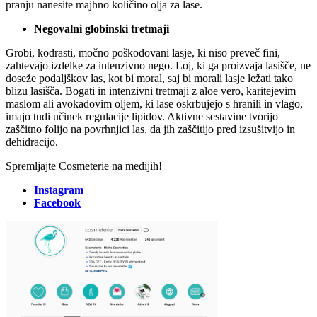
pranju nanesite majhno količino olja za lase.
Negovalni globinski tretmaji
Grobi, kodrasti, močno poškodovani lasje, ki niso preveč fini,
zahtevajo izdelke za intenzivno nego. Loj, ki ga proizvaja lasišče, ne
doseže podaljškov las, kot bi moral, saj bi morali lasje ležati tako
blizu lasišča. Bogati in intenzivni tretmaji z aloe vero, karitejevim
maslom ali avokadovim oljem, ki lase oskrbujejo s hranili in vlago,
imajo tudi učinek regulacije lipidov. Aktivne sestavine tvorijo
zaščitno folijo na povrhnjici las, da jih zaščitijo pred izsušitvijo in
dehidracijo.
Spremljajte Cosmeterie na medijih!
Instagram
Facebook