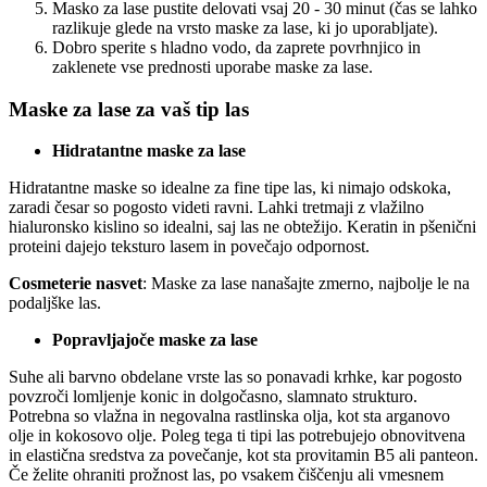
Masko za lase pustite delovati vsaj 20 - 30 minut (čas se lahko
razlikuje glede na vrsto maske za lase, ki jo uporabljate).
Dobro sperite s hladno vodo, da zaprete povrhnjico in
zaklenete vse prednosti uporabe maske za lase.
Maske za lase za vaš tip las
Hidratantne maske za lase
Hidratantne maske so idealne za fine tipe las, ki nimajo odskoka,
zaradi česar so pogosto videti ravni. Lahki tretmaji z vlažilno
hialuronsko kislino so idealni, saj las ne obtežijo. Keratin in pšenični
proteini dajejo teksturo lasem in povečajo odpornost.
Cosmeterie nasvet
: Maske za lase nanašajte zmerno, najbolje le na
podaljške las.
Popravljajoče maske za lase
Suhe ali barvno obdelane vrste las so ponavadi krhke, kar pogosto
povzroči lomljenje konic in dolgočasno, slamnato strukturo.
Potrebna so vlažna in negovalna rastlinska olja, kot sta arganovo
olje in kokosovo olje. Poleg tega ti tipi las potrebujejo obnovitvena
in elastična sredstva za povečanje, kot sta provitamin B5 ali panteon.
Če želite ohraniti prožnost las, po vsakem čiščenju ali vmesnem