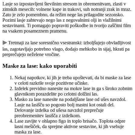
Lasje so izpostavljeni številnim stresom in obremenitvam, zlasti v
zimskih mesecih: volnene kape in trakovi, suh notranji zrak in mraz.
Zato je zelo pomembno, da režim nege las prilagodite sezonsko.
Pozimi lasje zahtevajo nego las z negovalnimi olji in vlažilnimi
sestavinami. Ti pomagajo popraviti poškodbe in tvorijo zaščitni film
na vsakem posameznem pramenu.
⫸ Tretmaji za lase soresnično vsestranski: izboljšujejo obvladljivost
las, zagotavljajo potrebno vlago, dodajo mehkobo in sijaj, hkrati pa
preprečujejo neželene vročine.
Maske za lase: kako uporabiti
Nekaj napotkov, ki jih je treba upoštevati, da bi maske za lase
v celoti razkrile svoje pozitivne učinke.
Izdelek previdno nanesite na mokre lase in ga s široko zobnim
glavnikom porazdelite po celotni dolžini las.
Masko za lase nanesite na podaljšane lase od ušes navzdol.
Lasje na lasišču so pogosto bolj mastni kot ostali del.
Delovanje izdelka od ušesa navzdol preprečuje
preobremenitev lasišča z izdelkom.
Lase zavijte v ohlapno figo in toplo brisačo. Toplota odpre
lasni mešiček, da sprejme aktivne sestavine, ki jih vsebuje
maska za lase.