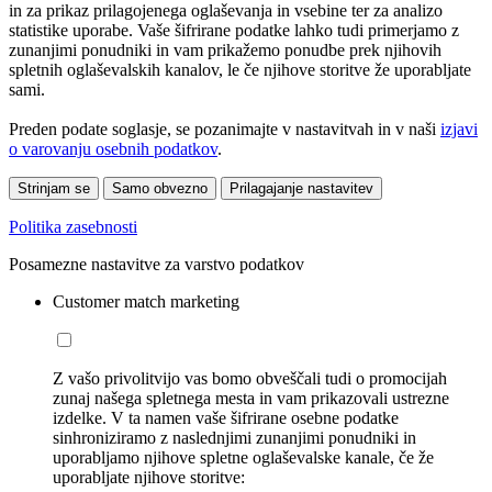
in za prikaz prilagojenega oglaševanja in vsebine ter za analizo
statistike uporabe. Vaše šifrirane podatke lahko tudi primerjamo z
zunanjimi ponudniki in vam prikažemo ponudbe prek njihovih
spletnih oglaševalskih kanalov, le če njihove storitve že uporabljate
sami.
Preden podate soglasje, se pozanimajte v nastavitvah in v naši
izjavi
o varovanju osebnih podatkov
.
Strinjam se
Samo obvezno
Prilagajanje nastavitev
Politika zasebnosti
Posamezne nastavitve za varstvo podatkov
Customer match marketing
Z vašo privolitvijo vas bomo obveščali tudi o promocijah
zunaj našega spletnega mesta in vam prikazovali ustrezne
izdelke. V ta namen vaše šifrirane osebne podatke
sinhroniziramo z naslednjimi zunanjimi ponudniki in
uporabljamo njihove spletne oglaševalske kanale, če že
uporabljate njihove storitve: