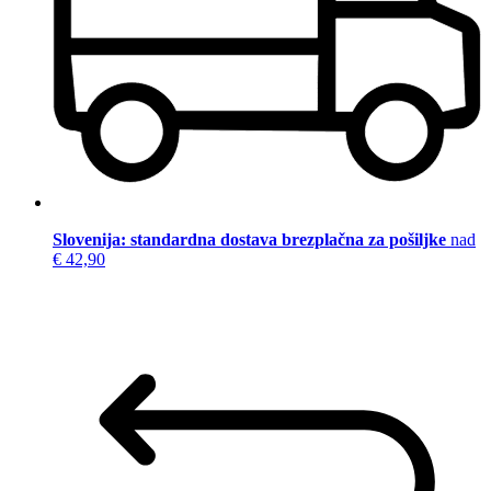
Slovenija: standardna dostava brezplačna za pošiljke
nad
€ 42,90