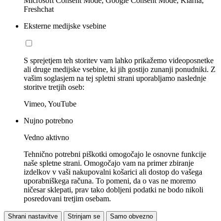
Microsoft Consent Mode, Google Consent Mode, Klarna,
Freshchat
Eksterne medijske vsebine
S sprejetjem teh storitev vam lahko prikažemo videoposnetke
ali druge medijske vsebine, ki jih gostijo zunanji ponudniki. Z
vašim soglasjem na tej spletni strani uporabljamo naslednje
storitve tretjih oseb:
Vimeo, YouTube
Nujno potrebno
Vedno aktivno
Tehnično potrebni piškotki omogočajo le osnovne funkcije
naše spletne strani. Omogočajo vam na primer zbiranje
izdelkov v vaši nakupovalni košarici ali dostop do vašega
uporabniškega računa. To pomeni, da o vas ne moremo
ničesar sklepati, prav tako dobljeni podatki ne bodo nikoli
posredovani tretjim osebam.
Shrani nastavitve
Strinjam se
Samo obvezno