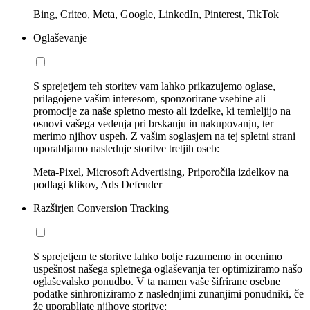
Bing, Criteo, Meta, Google, LinkedIn, Pinterest, TikTok
Oglaševanje
S sprejetjem teh storitev vam lahko prikazujemo oglase,
prilagojene vašim interesom, sponzorirane vsebine ali
promocije za naše spletno mesto ali izdelke, ki temleljijo na
osnovi vašega vedenja pri brskanju in nakupovanju, ter
merimo njihov uspeh. Z vašim soglasjem na tej spletni strani
uporabljamo naslednje storitve tretjih oseb:
Meta-Pixel, Microsoft Advertising, Priporočila izdelkov na
podlagi klikov, Ads Defender
Razširjen Conversion Tracking
S sprejetjem te storitve lahko bolje razumemo in ocenimo
uspešnost našega spletnega oglaševanja ter optimiziramo našo
oglaševalsko ponudbo. V ta namen vaše šifrirane osebne
podatke sinhroniziramo z naslednjimi zunanjimi ponudniki, če
že uporabljate njihove storitve: