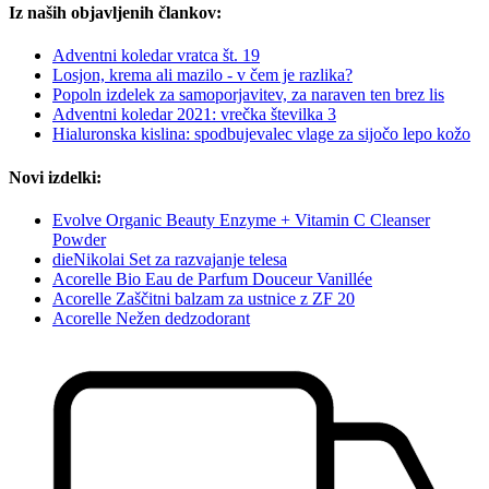
Iz naših objavljenih člankov:
Adventni koledar vratca št. 19
Losjon, krema ali mazilo - v čem je razlika?
Popoln izdelek za samoporjavitev, za naraven ten brez lis
Adventni koledar 2021: vrečka številka 3
Hialuronska kislina: spodbujevalec vlage za sijočo lepo kožo
Novi izdelki:
Evolve Organic Beauty Enzyme + Vitamin C Cleanser
Powder
dieNikolai Set za razvajanje telesa
Acorelle Bio Eau de Parfum Douceur Vanillée
Acorelle Zaščitni balzam za ustnice z ZF 20
Acorelle Nežen dedzodorant