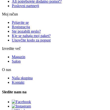
Ali potrebujete dodatno pomoč?
Poslovni partnerji
Moj račun
Prijavite se
Registracija
Ste pozabili geslo?
Kje se nahaja moj paket?
Unovčite kodo za popust
Izvedite več
Magazin
Salon
O nas
Naša skupina
Kontakt
Sledite nam na