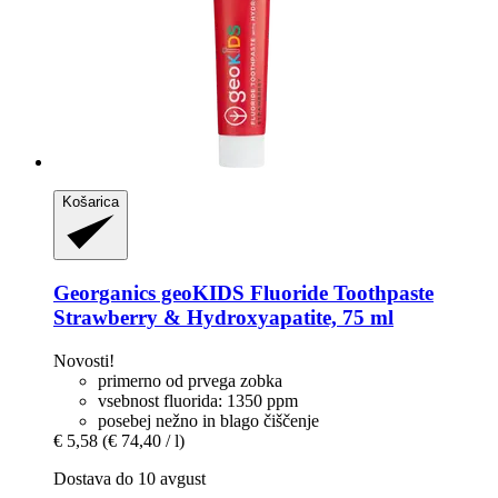
Košarica
Georganics
geoKIDS Fluoride Toothpaste
Strawberry & Hydroxyapatite, 75 ml
Novosti!
primerno od prvega zobka
vsebnost fluorida: 1350 ppm
posebej nežno in blago čiščenje
€ 5,58
(€ 74,40 / l)
Dostava do 10 avgust