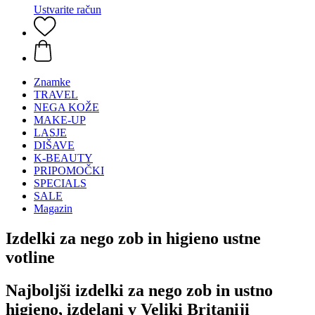
Ustvarite račun
Znamke
TRAVEL
NEGA KOŽE
MAKE-UP
LASJE
DIŠAVE
K-BEAUTY
PRIPOMOČKI
SPECIALS
SALE
Magazin
Izdelki za nego zob in higieno ustne
votline
Najboljši izdelki za nego zob in ustno
higieno, izdelani v Veliki Britaniji