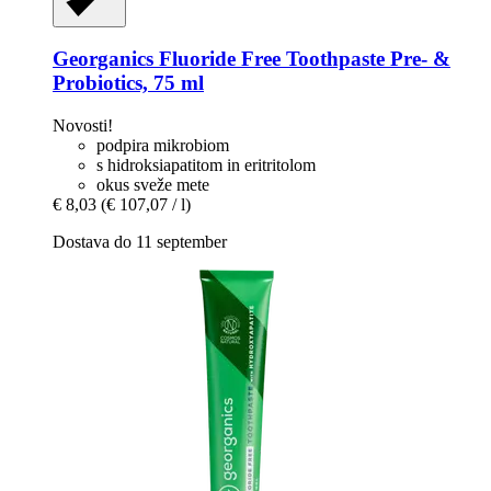
Georganics
Fluoride Free Toothpaste Pre-​ &
Probiotics, 75 ml
Novosti!
podpira mikrobiom
s hidroksiapatitom in eritritolom
okus sveže mete
€ 8,03
(€ 107,07 / l)
Dostava do 11 september