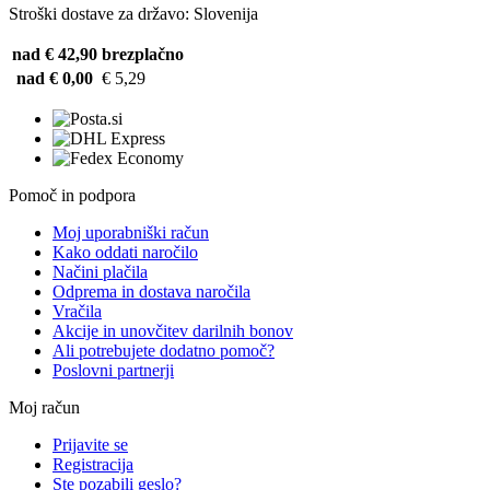
Stroški dostave za državo: Slovenija
nad € 42,90
brezplačno
nad € 0,00
€ 5,29
Pomoč in podpora
Moj uporabniški račun
Kako oddati naročilo
Načini plačila
Odprema in dostava naročila
Vračila
Akcije in unovčitev darilnih bonov
Ali potrebujete dodatno pomoč?
Poslovni partnerji
Moj račun
Prijavite se
Registracija
Ste pozabili geslo?