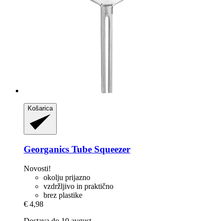
Košarica
Georganics
Tube Squeezer
Novosti!
okolju prijazno
vzdržljivo in praktično
brez plastike
€ 4,98
Dostava do 10 avgust