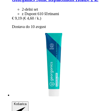
2-delni set
z Dupont 610 ščetinami
€ 9,19
(€ 4,60 / k.)
Dostava do 10 avgust
Košarica