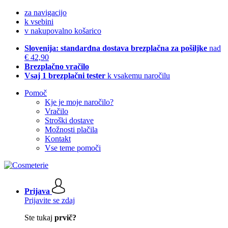
za navigacijo
k vsebini
v nakupovalno košarico
Slovenija: standardna dostava brezplačna za pošiljke
nad
€ 42,90
Brezplačno vračilo
Vsaj 1 brezplačni tester
k vsakemu naročilu
Pomoč
Kje je moje naročilo?
Vračilo
Stroški dostave
Možnosti plačila
Kontakt
Vse teme pomoči
Prijava
Prijavite se zdaj
Ste tukaj
prvič?