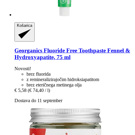
Košarica
Georganics
Fluoride Free Toothpaste Fennel &
Hydroxyapatite, 75 ml
Novosti!
brez fluorida
z remineralizirajočim hidroksiapatitom
brez eteričnega metinega olja
€ 5,58
(€ 74,40 / l)
Dostava do 11 september