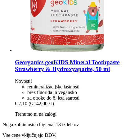
Georganics
geoKIDS Mineral Toothpaste
Strawberry & Hydroxyapatite, 50 ml
Novosti!
remineralizacijske lastnosti
brez fluorida in vegansko
za otroke do 6. leta starosti
€ 7,10
(€ 142,00 / l)
Trenutno ni na zalogi
Nega zob in ustna higiena: 18 izdelkov
Vse cene vključujejo DDV.