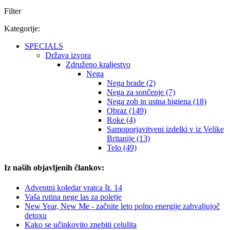
Filter
Kategorije:
SPECIALS
Država izvora
Združeno kraljestvo
Nega
Nega brade (2)
Nega za sončenje (7)
Nega zob in ustna higiena (18)
Obraz (149)
Roke (4)
Samoporjavitveni izdelki v iz Velike
Britanije (13)
Telo (49)
Iz naših objavljenih člankov:
Adventni koledar vratca št. 14
Vaša rutina nege las za poletje
New Year, New Me - začnite leto polno energije zahvaljujoč
detoxu
Kako se učinkovito znebiti celulita