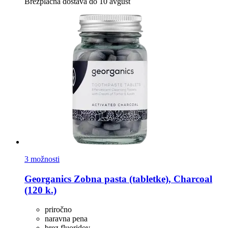
Brezplačna dostava do 10 avgust
3 možnosti
Georganics
Zobna pasta (tabletke), Charcoal
(120 k.)
priročno
naravna pena
brez fluoridov