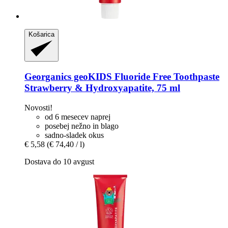
Košarica
Georganics
geoKIDS Fluoride Free Toothpaste
Strawberry & Hydroxyapatite, 75 ml
Novosti!
od 6 mesecev naprej
posebej nežno in blago
sadno-sladek okus
€ 5,58
(€ 74,40 / l)
Dostava do 10 avgust