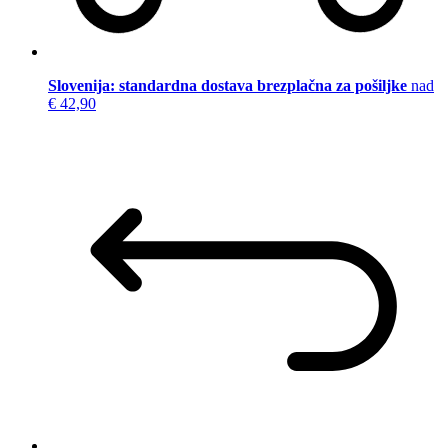
Slovenija: standardna dostava brezplačna za pošiljke
nad
€ 42,90