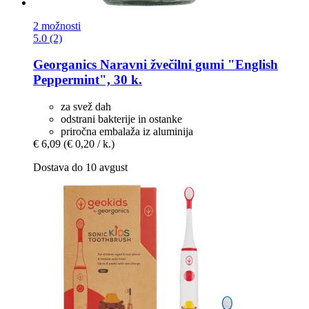
2 možnosti
5.0 (2)
Georganics
Naravni žvečilni gumi "English
Peppermint", 30 k.
za svež dah
odstrani bakterije in ostanke
priročna embalaža iz aluminija
€ 6,09
(€ 0,20 / k.)
Dostava do 10 avgust