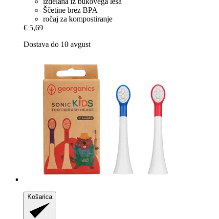
izdelana iz bukovega lesa
Ščetine brez BPA
ročaj za kompostiranje
€ 5,69
Dostava do 10 avgust
Košarica