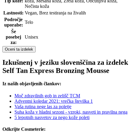
Tip kože:
koža, Mešana koža, Zrela koža, Občutljiva koža,
Nečista koža
Lastnosti:
Vegan, Brez testiranja na živalih
Področje
Telo
uporabe:
Še
posebej
Unisex
za:
Oceni ta izdelek
Izkušnenj v jeziku slovenščina za izdelek
Self Tan Express Bronzing Mousse
Iz naših objavljenih člankov:
Moč zdravilnih gob in zelišč TCM
Adventni koledar 2021: vrečka številka 1
Vaša rutina nege las za poletje
Suha koža v hladni sezoni - vzroki, nasveti in pravilna nega
5 lepotnih nasvetov za nego kože poleti
Odkrijte Cosmeterie: