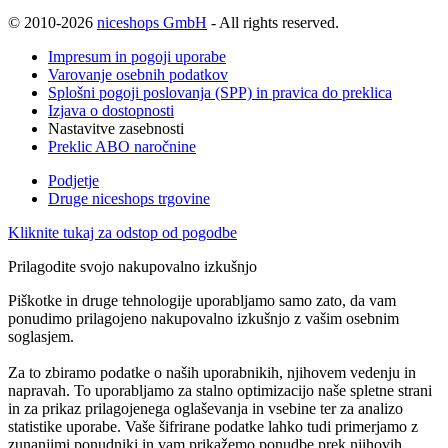
© 2010-2026
niceshops GmbH
- All rights reserved.
Impresum in pogoji uporabe
Varovanje osebnih podatkov
Splošni pogoji poslovanja (SPP) in pravica do preklica
Izjava o dostopnosti
Nastavitve zasebnosti
Preklic ABO naročnine
Podjetje
Druge niceshops trgovine
Kliknite tukaj za odstop od pogodbe
Prilagodite svojo nakupovalno izkušnjo
Piškotke in druge tehnologije uporabljamo samo zato, da vam
ponudimo prilagojeno nakupovalno izkušnjo z vašim osebnim
soglasjem.
Za to zbiramo podatke o naših uporabnikih, njihovem vedenju in
napravah. To uporabljamo za stalno optimizacijo naše spletne strani
in za prikaz prilagojenega oglaševanja in vsebine ter za analizo
statistike uporabe. Vaše šifrirane podatke lahko tudi primerjamo z
zunanjimi ponudniki in vam prikažemo ponudbe prek njihovih