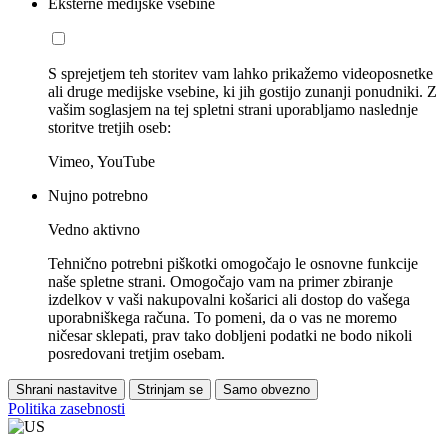
Eksterne medijske vsebine
S sprejetjem teh storitev vam lahko prikažemo videoposnetke
ali druge medijske vsebine, ki jih gostijo zunanji ponudniki. Z
vašim soglasjem na tej spletni strani uporabljamo naslednje
storitve tretjih oseb:
Vimeo, YouTube
Nujno potrebno
Vedno aktivno
Tehnično potrebni piškotki omogočajo le osnovne funkcije
naše spletne strani. Omogočajo vam na primer zbiranje
izdelkov v vaši nakupovalni košarici ali dostop do vašega
uporabniškega računa. To pomeni, da o vas ne moremo
ničesar sklepati, prav tako dobljeni podatki ne bodo nikoli
posredovani tretjim osebam.
Shrani nastavitve
Strinjam se
Samo obvezno
Politika zasebnosti