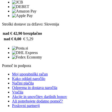
Stroški dostave za državo: Slovenija
nad € 42,90
brezplačno
nad € 0,00
€ 5,29
Pomoč in podpora
Moj uporabniški račun
Kako oddati naročilo
Načini plačila
Odprema in dostava naročila
Vračila
Akcije in unovčitev darilnih bonov
Ali potrebujete dodatno pomoč?
Poslovni partnerji