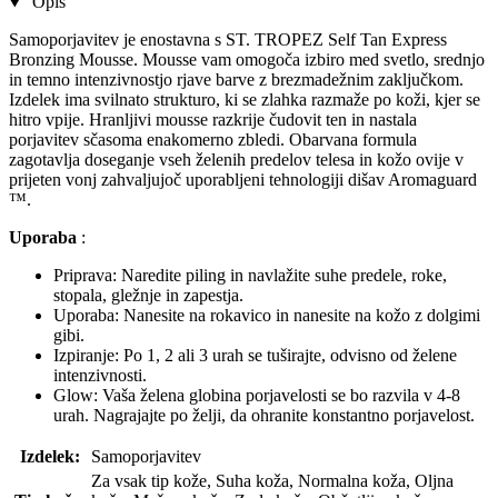
Opis
Samoporjavitev je enostavna s ST. TROPEZ Self Tan Express
Bronzing Mousse. Mousse vam omogoča izbiro med svetlo, srednjo
in temno intenzivnostjo rjave barve z brezmadežnim zaključkom.
Izdelek ima svilnato strukturo, ki se zlahka razmaže po koži, kjer se
hitro vpije. Hranljivi mousse razkrije čudovit ten in nastala
porjavitev sčasoma enakomerno zbledi. Obarvana formula
zagotavlja doseganje vseh želenih predelov telesa in kožo ovije v
prijeten vonj zahvaljujoč uporabljeni tehnologiji dišav Aromaguard
™.
Uporaba
:
Priprava: Naredite piling in navlažite suhe predele, roke,
stopala, gležnje in zapestja.
Uporaba: Nanesite na rokavico in nanesite na kožo z dolgimi
gibi.
Izpiranje: Po 1, 2 ali 3 urah se tuširajte, odvisno od želene
intenzivnosti.
Glow: Vaša želena globina porjavelosti se bo razvila v 4-8
urah. Nagrajajte po želji, da ohranite konstantno porjavelost.
Izdelek:
Samoporjavitev
Za vsak tip kože, Suha koža, Normalna koža, Oljna