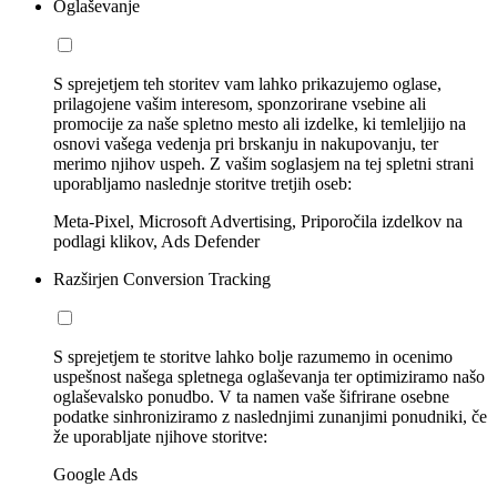
Oglaševanje
S sprejetjem teh storitev vam lahko prikazujemo oglase,
prilagojene vašim interesom, sponzorirane vsebine ali
promocije za naše spletno mesto ali izdelke, ki temleljijo na
osnovi vašega vedenja pri brskanju in nakupovanju, ter
merimo njihov uspeh. Z vašim soglasjem na tej spletni strani
uporabljamo naslednje storitve tretjih oseb:
Meta-Pixel, Microsoft Advertising, Priporočila izdelkov na
podlagi klikov, Ads Defender
Razširjen Conversion Tracking
S sprejetjem te storitve lahko bolje razumemo in ocenimo
uspešnost našega spletnega oglaševanja ter optimiziramo našo
oglaševalsko ponudbo. V ta namen vaše šifrirane osebne
podatke sinhroniziramo z naslednjimi zunanjimi ponudniki, če
že uporabljate njihove storitve:
Google Ads