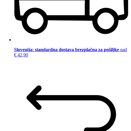
Slovenija: standardna dostava brezplačna za pošiljke
nad
€ 42,90