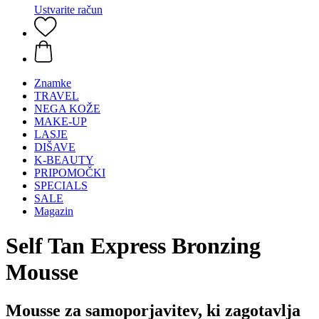
Ustvarite račun
Znamke
TRAVEL
NEGA KOŽE
MAKE-UP
LASJE
DIŠAVE
K-BEAUTY
PRIPOMOČKI
SPECIALS
SALE
Magazin
Self Tan Express Bronzing
Mousse
Mousse za samoporjavitev, ki zagotavlja