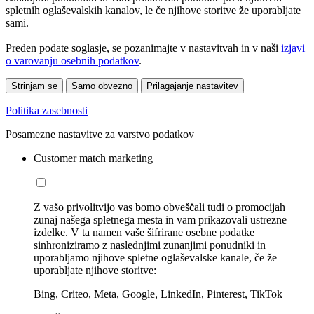
spletnih oglaševalskih kanalov, le če njihove storitve že uporabljate
sami.
Preden podate soglasje, se pozanimajte v nastavitvah in v naši
izjavi
o varovanju osebnih podatkov
.
Strinjam se
Samo obvezno
Prilagajanje nastavitev
Politika zasebnosti
Posamezne nastavitve za varstvo podatkov
Customer match marketing
Z vašo privolitvijo vas bomo obveščali tudi o promocijah
zunaj našega spletnega mesta in vam prikazovali ustrezne
izdelke. V ta namen vaše šifrirane osebne podatke
sinhroniziramo z naslednjimi zunanjimi ponudniki in
uporabljamo njihove spletne oglaševalske kanale, če že
uporabljate njihove storitve:
Bing, Criteo, Meta, Google, LinkedIn, Pinterest, TikTok