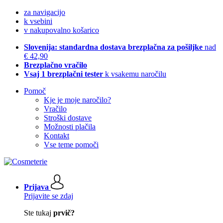
za navigacijo
k vsebini
v nakupovalno košarico
Slovenija: standardna dostava brezplačna za pošiljke
nad
€ 42,90
Brezplačno vračilo
Vsaj 1 brezplačni tester
k vsakemu naročilu
Pomoč
Kje je moje naročilo?
Vračilo
Stroški dostave
Možnosti plačila
Kontakt
Vse teme pomoči
Prijava
Prijavite se zdaj
Ste tukaj
prvič?