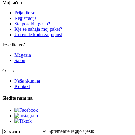
Moj račun
Prijavite se
Registracija
Ste pozabili geslo?
Kje se nahaja moj paket?
Unovčite kodo za popust
Izvedite več
Magazin
Salon
O nas
Naša skupina
Kontakt
Sledite nam na
Spremenite regijo / jezik