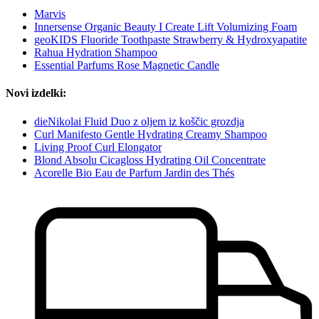
Marvis
Innersense Organic Beauty I Create Lift Volumizing Foam
geoKIDS Fluoride Toothpaste Strawberry & Hydroxyapatite
Rahua Hydration Shampoo
Essential Parfums Rose Magnetic Candle
Novi izdelki:
dieNikolai Fluid Duo z oljem iz koščic grozdja
Curl Manifesto Gentle Hydrating Creamy Shampoo
Living Proof Curl Elongator
Blond Absolu Cicagloss Hydrating Oil Concentrate
Acorelle Bio Eau de Parfum Jardin des Thés