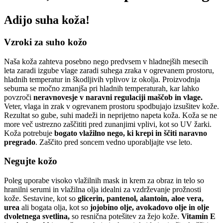
Adijo suha koža!
Vzroki za suho kožo
Naša koža zahteva posebno nego predvsem v hladnejših mesecih
leta zaradi izgube vlage zaradi suhega zraka v ogrevanem prostoru,
hladnih temperatur in škodljivih vplivov iz okolja. Proizvodnja
sebuma se močno zmanjša pri hladnih temperaturah, kar lahko
povzroči
neravnovesje v naravni regulaciji maščob in vlage.
Veter, vlaga in zrak v ogrevanem prostoru spodbujajo izsušitev kože.
Rezultat so gube, suhi madeži in neprijetno napeta koža. Koža se ne
more več ustrezno zaščititi pred zunanjimi vplivi, kot so UV žarki.
Koža potrebuje
bogato vlažilno nego, ki krepi in ščiti naravno
pregrado
. Zaščito pred soncem vedno uporabljajte vse leto.
Negujte kožo
Poleg uporabe visoko vlažilnih mask in krem za obraz in telo so
hranilni serumi in vlažilna olja idealni za vzdrževanje prožnosti
kože. Sestavine, kot so
glicerin, pantenol, alantoin, aloe vera,
urea
ali bogata olja, kot so
jojobino olje, avokadovo olje in olje
dvoletnega svetlina,
so resnična potešitev za žejo kože.
Vitamin E