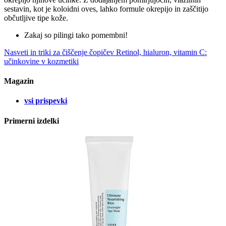
sestavin, kot je koloidni oves, lahko formule okrepijo in zaščitijo
občutljive tipe kože.
Zakaj so pilingi tako pomembni!
Nasveti in triki za čiščenje čopičev
Retinol, hialuron, vitamin C:
učinkovine v kozmetiki
Magazin
vsi prispevki
Primerni izdelki