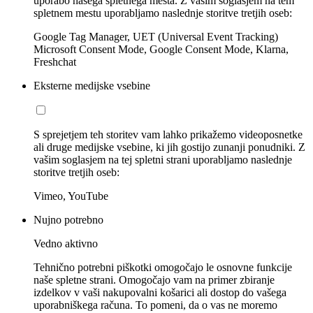
uporabo našega spletnega mesta. Z vašim soglasjem na tem
spletnem mestu uporabljamo naslednje storitve tretjih oseb:
Google Tag Manager, UET (Universal Event Tracking)
Microsoft Consent Mode, Google Consent Mode, Klarna,
Freshchat
Eksterne medijske vsebine
S sprejetjem teh storitev vam lahko prikažemo videoposnetke
ali druge medijske vsebine, ki jih gostijo zunanji ponudniki. Z
vašim soglasjem na tej spletni strani uporabljamo naslednje
storitve tretjih oseb:
Vimeo, YouTube
Nujno potrebno
Vedno aktivno
Tehnično potrebni piškotki omogočajo le osnovne funkcije
naše spletne strani. Omogočajo vam na primer zbiranje
izdelkov v vaši nakupovalni košarici ali dostop do vašega
uporabniškega računa. To pomeni, da o vas ne moremo