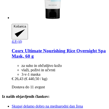
Košarica
4.8 (4)
Cosrx
Ultimate Nourishing Rice Overnight Spa
Mask, 60 g
za suho in občutljivo kožo
vlaži, poživi in učvrsti
3-v-1 maska
€ 26,43
(€ 440,50 / kg)
Dostava do 11 avgust
Iz naših objavljenih člankov:
Skupaj delamo dobro na mednarodni dan žena