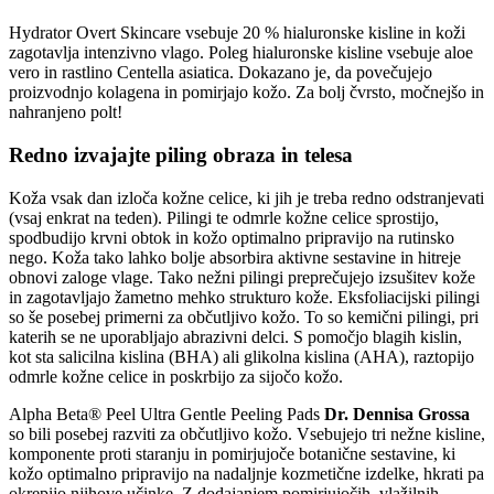
Hydrator Overt Skincare vsebuje 20 % hialuronske kisline in koži
zagotavlja intenzivno vlago. Poleg hialuronske kisline vsebuje aloe
vero in rastlino Centella asiatica. Dokazano je, da povečujejo
proizvodnjo kolagena in pomirjajo kožo. Za bolj čvrsto, močnejšo in
nahranjeno polt!
Redno izvajajte piling obraza in telesa
Koža vsak dan izloča kožne celice, ki jih je treba redno odstranjevati
(vsaj enkrat na teden). Pilingi te odmrle kožne celice sprostijo,
spodbudijo krvni obtok in kožo optimalno pripravijo na rutinsko
nego. Koža tako lahko bolje absorbira aktivne sestavine in hitreje
obnovi zaloge vlage. Tako nežni pilingi preprečujejo izsušitev kože
in zagotavljajo žametno mehko strukturo kože. Eksfoliacijski pilingi
so še posebej primerni za občutljivo kožo. To so kemični pilingi, pri
katerih se ne uporabljajo abrazivni delci. S pomočjo blagih kislin,
kot sta salicilna kislina (BHA) ali glikolna kislina (AHA), raztopijo
odmrle kožne celice in poskrbijo za sijočo kožo.
Alpha Beta® Peel Ultra Gentle Peeling Pads
Dr. Dennisa Grossa
so bili posebej razviti za občutljivo kožo. Vsebujejo tri nežne kisline,
komponente proti staranju in pomirjujoče botanične sestavine, ki
kožo optimalno pripravijo na nadaljnje kozmetične izdelke, hkrati pa
okrepijo njihove učinke. Z dodajanjem pomirjujočih, vlažilnih