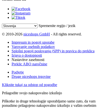
Spremenite regijo / jezik
© 2010-2026
niceshops GmbH
- All rights reserved.
Impresum in pogoji uporabe
Varovanje osebnih podatkov
Splošni pogoji poslovanja (SPP) in pravica do preklica
Izjava o dostopnosti
Nastavitve zasebnosti
Preklic ABO naročnine
Podjetje
Druge niceshops trgovine
Kliknite tukaj za odstop od pogodbe
Prilagodite svojo nakupovalno izkušnjo
Piškotke in druge tehnologije uporabljamo samo zato, da vam
ponudimo prilagojeno nakupovalno izkušnjo z vašim osebnim