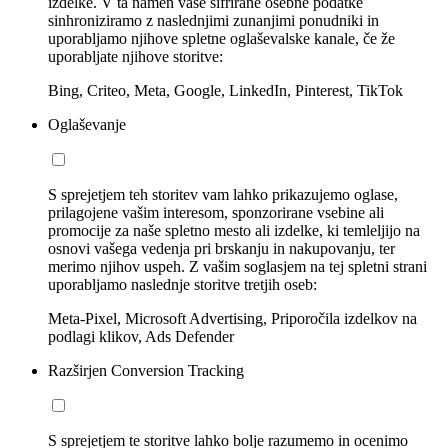
izdelke. V ta namen vaše šifrirane osebne podatke
sinhroniziramo z naslednjimi zunanjimi ponudniki in
uporabljamo njihove spletne oglaševalske kanale, če že
uporabljate njihove storitve:
Bing, Criteo, Meta, Google, LinkedIn, Pinterest, TikTok
Oglaševanje
S sprejetjem teh storitev vam lahko prikazujemo oglase,
prilagojene vašim interesom, sponzorirane vsebine ali
promocije za naše spletno mesto ali izdelke, ki temleljijo na
osnovi vašega vedenja pri brskanju in nakupovanju, ter
merimo njihov uspeh. Z vašim soglasjem na tej spletni strani
uporabljamo naslednje storitve tretjih oseb:
Meta-Pixel, Microsoft Advertising, Priporočila izdelkov na
podlagi klikov, Ads Defender
Razširjen Conversion Tracking
S sprejetjem te storitve lahko bolje razumemo in ocenimo