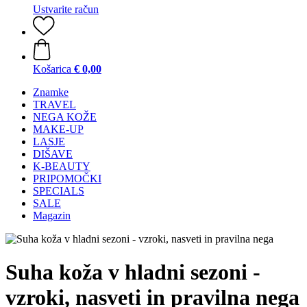
Ustvarite račun
Košarica
€ 0,00
Znamke
TRAVEL
NEGA KOŽE
MAKE-UP
LASJE
DIŠAVE
K-BEAUTY
PRIPOMOČKI
SPECIALS
SALE
Magazin
Suha koža v hladni sezoni -
vzroki, nasveti in pravilna nega