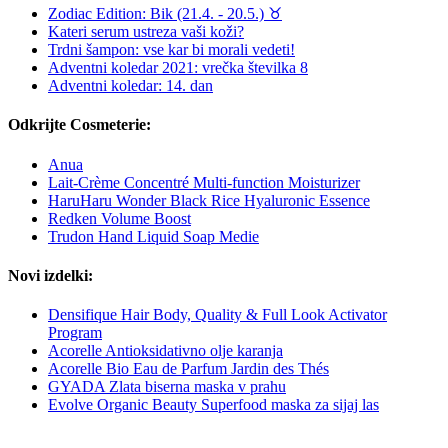
Zodiac Edition: Bik (21.4. - 20.5.) ♉︎
Kateri serum ustreza vaši koži?
Trdni šampon: vse kar bi morali vedeti!
Adventni koledar 2021: vrečka številka 8
Adventni koledar: 14. dan
Odkrijte Cosmeterie:
Anua
Lait-Crème Concentré Multi-function Moisturizer
HaruHaru Wonder Black Rice Hyaluronic Essence
Redken Volume Boost
Trudon Hand Liquid Soap Medie
Novi izdelki:
Densifique Hair Body, Quality & Full Look Activator
Program
Acorelle Antioksidativno olje karanja
Acorelle Bio Eau de Parfum Jardin des Thés
GYADA Zlata biserna maska v prahu
Evolve Organic Beauty Superfood maska za sijaj las