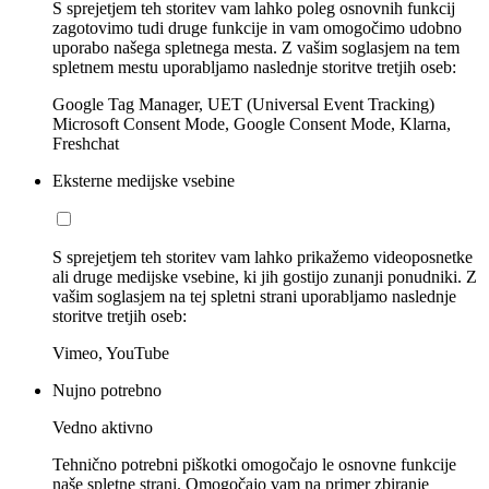
S sprejetjem teh storitev vam lahko poleg osnovnih funkcij
zagotovimo tudi druge funkcije in vam omogočimo udobno
uporabo našega spletnega mesta. Z vašim soglasjem na tem
spletnem mestu uporabljamo naslednje storitve tretjih oseb:
Google Tag Manager, UET (Universal Event Tracking)
Microsoft Consent Mode, Google Consent Mode, Klarna,
Freshchat
Eksterne medijske vsebine
S sprejetjem teh storitev vam lahko prikažemo videoposnetke
ali druge medijske vsebine, ki jih gostijo zunanji ponudniki. Z
vašim soglasjem na tej spletni strani uporabljamo naslednje
storitve tretjih oseb:
Vimeo, YouTube
Nujno potrebno
Vedno aktivno
Tehnično potrebni piškotki omogočajo le osnovne funkcije
naše spletne strani. Omogočajo vam na primer zbiranje