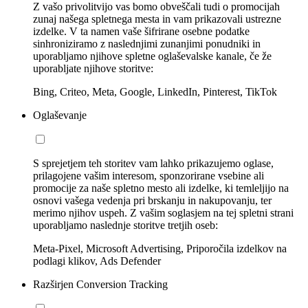
Z vašo privolitvijo vas bomo obveščali tudi o promocijah
zunaj našega spletnega mesta in vam prikazovali ustrezne
izdelke. V ta namen vaše šifrirane osebne podatke
sinhroniziramo z naslednjimi zunanjimi ponudniki in
uporabljamo njihove spletne oglaševalske kanale, če že
uporabljate njihove storitve:
Bing, Criteo, Meta, Google, LinkedIn, Pinterest, TikTok
Oglaševanje
S sprejetjem teh storitev vam lahko prikazujemo oglase,
prilagojene vašim interesom, sponzorirane vsebine ali
promocije za naše spletno mesto ali izdelke, ki temleljijo na
osnovi vašega vedenja pri brskanju in nakupovanju, ter
merimo njihov uspeh. Z vašim soglasjem na tej spletni strani
uporabljamo naslednje storitve tretjih oseb:
Meta-Pixel, Microsoft Advertising, Priporočila izdelkov na
podlagi klikov, Ads Defender
Razširjen Conversion Tracking