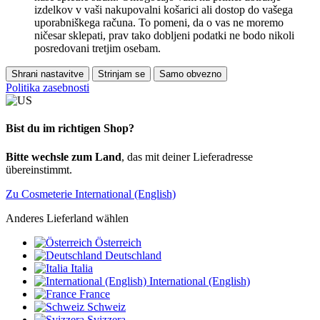
izdelkov v vaši nakupovalni košarici ali dostop do vašega
uporabniškega računa. To pomeni, da o vas ne moremo
ničesar sklepati, prav tako dobljeni podatki ne bodo nikoli
posredovani tretjim osebam.
Shrani nastavitve
Strinjam se
Samo obvezno
Politika zasebnosti
Bist du im richtigen Shop?
Bitte wechsle zum Land
, das mit deiner Lieferadresse
übereinstimmt.
Zu Cosmeterie International (English)
Anderes Lieferland wählen
Österreich
Deutschland
Italia
International (English)
France
Schweiz
Svizzera