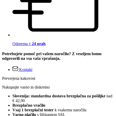
Odprema v
24 urah
Potrebujete pomoč pri vašem naročilu? Z veseljem bomo
odgovorili na vsa vaša vprašanja.
Kontakt
Preverjena kakovost
Nakupujte varno in diskretno
Slovenija: standardna dostava brezplačna za pošiljke
nad
€ 42,90
Brezplačno vračilo
Vsaj 1 brezplačni tester
k vsakemu naročilu
Varno plačilo
s šifriranjem SSL