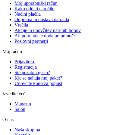
Moj uporabniški račun
Kako oddati naročilo
Načini plačila
Odprema in dostava naročila
Vračila
Akcije in unovčitev darilnih bonov
Ali potrebujete dodatno pomoč?
Poslovni partnerji
Moj račun
Prijavite se
Registracija
Ste pozabili geslo?
Kje se nahaja moj paket?
Unovčite kodo za popust
Izvedite več
Magazin
Salon
O nas
Naša skupina