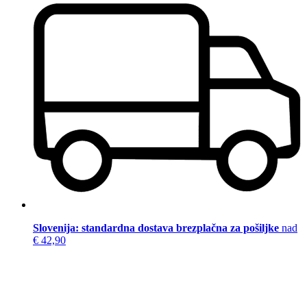
Slovenija: standardna dostava brezplačna za pošiljke
nad
€ 42,90