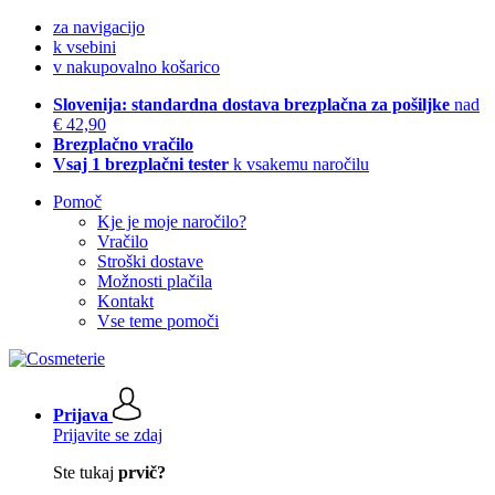
za navigacijo
k vsebini
v nakupovalno košarico
Slovenija: standardna dostava brezplačna za pošiljke
nad
€ 42,90
Brezplačno vračilo
Vsaj 1 brezplačni tester
k vsakemu naročilu
Pomoč
Kje je moje naročilo?
Vračilo
Stroški dostave
Možnosti plačila
Kontakt
Vse teme pomoči
Prijava
Prijavite se zdaj
Ste tukaj
prvič?