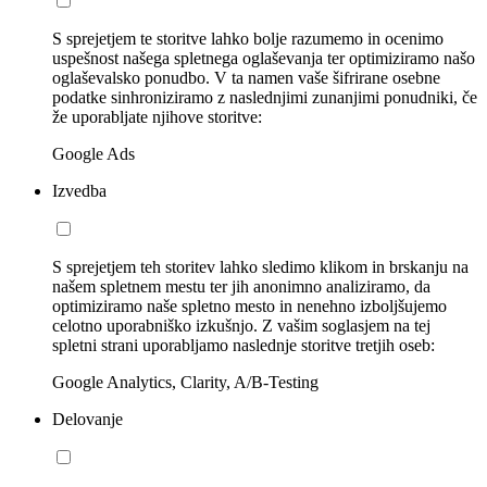
S sprejetjem te storitve lahko bolje razumemo in ocenimo
uspešnost našega spletnega oglaševanja ter optimiziramo našo
oglaševalsko ponudbo. V ta namen vaše šifrirane osebne
podatke sinhroniziramo z naslednjimi zunanjimi ponudniki, če
že uporabljate njihove storitve:
Google Ads
Izvedba
S sprejetjem teh storitev lahko sledimo klikom in brskanju na
našem spletnem mestu ter jih anonimno analiziramo, da
optimiziramo naše spletno mesto in nenehno izboljšujemo
celotno uporabniško izkušnjo. Z vašim soglasjem na tej
spletni strani uporabljamo naslednje storitve tretjih oseb:
Google Analytics, Clarity, A/B-Testing
Delovanje