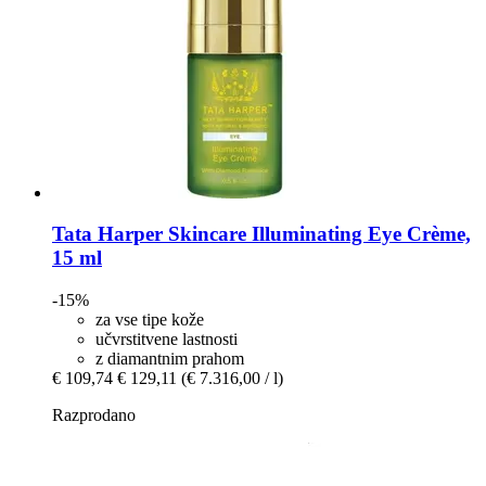
Tata Harper Skincare
Illuminating Eye Crème,
15 ml
-15%
za vse tipe kože
učvrstitvene lastnosti
z diamantnim prahom
€ 109,74
€ 129,11
(€ 7.316,00 / l)
Razprodano