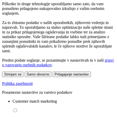
Piškotke in druge tehnologije uporabljamo samo zato, da vam
ponudimo prilagojeno nakupovalno izkušnjo z vašim osebnim
soglasjem.
Za to zbiramo podatke o naših uporabnikih, njihovem vedenju in
napravah. To uporabljamo za stalno optimizacijo naše spletne strani
in za prikaz prilagojenega oglaševanja in vsebine ter za analizo
statistike uporabe. Vaše šifrirane podatke lahko tudi primerjamo z
zunanjimi ponudniki in vam prikažemo ponudbe prek njihovih
spletnih oglaševalskih kanalov, le če njihove storitve že uporabljate
sami.
Preden podate soglasje, se pozanimajte v nastavitvah in v naši
izjavi
o varovanju osebnih podatkov
.
Strinjam se
Samo obvezno
Prilagajanje nastavitev
Politika zasebnosti
Posamezne nastavitve za varstvo podatkov
Customer match marketing