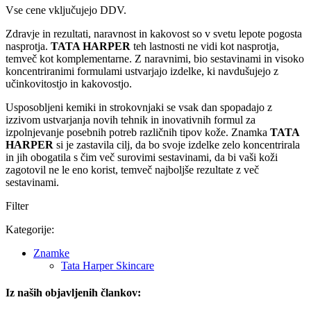
Vse cene vključujejo DDV.
Zdravje in rezultati, naravnost in kakovost so v svetu lepote pogosta
nasprotja.
TATA HARPER
teh lastnosti ne vidi kot nasprotja,
temveč kot komplementarne. Z naravnimi, bio sestavinami in visoko
koncentriranimi formulami ustvarjajo izdelke, ki navdušujejo z
učinkovitostjo in kakovostjo.
Usposobljeni kemiki in strokovnjaki se vsak dan spopadajo z
izzivom ustvarjanja novih tehnik in inovativnih formul za
izpolnjevanje posebnih potreb različnih tipov kože. Znamka
TATA
HARPER
si je zastavila cilj, da bo svoje izdelke zelo koncentrirala
in jih obogatila s čim več surovimi sestavinami, da bi vaši koži
zagotovil ne le eno korist, temveč najboljše rezultate z več
sestavinami.
Filter
Kategorije:
Znamke
Tata Harper Skincare
Iz naših objavljenih člankov: