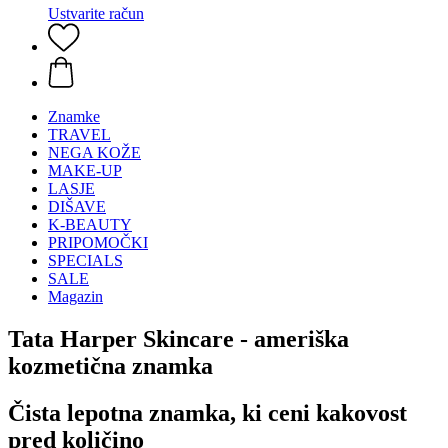
Ustvarite račun
Znamke
TRAVEL
NEGA KOŽE
MAKE-UP
LASJE
DIŠAVE
K-BEAUTY
PRIPOMOČKI
SPECIALS
SALE
Magazin
Tata Harper Skincare - ameriška
kozmetična znamka
Čista lepotna znamka, ki ceni kakovost
pred količino