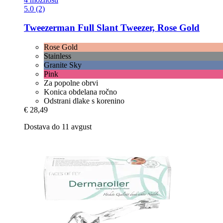
5.0 (2)
Tweezerman
Full Slant Tweezer, Rose Gold
Rose Gold
Stainless
Granite Sky
Pink
Za popolne obrvi
Konica obdelana ročno
Odstrani dlake s korenino
€ 28,49
Dostava do 11 avgust