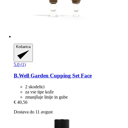
Košarica
5.0 (1)
B.Well Garden
Cupping Set Face
2 skodelici
za vse tipe kože
zmanjšuje linije in gube
€ 40,56
Dostava do 11 avgust