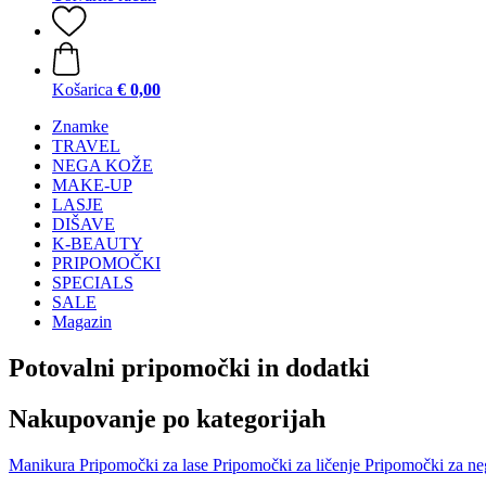
Košarica
€ 0,00
Znamke
TRAVEL
NEGA KOŽE
MAKE-UP
LASJE
DIŠAVE
K-BEAUTY
PRIPOMOČKI
SPECIALS
SALE
Magazin
Potovalni pripomočki in dodatki
Nakupovanje po kategorijah
Manikura
Pripomočki za lase
Pripomočki za ličenje
Pripomočki za ne