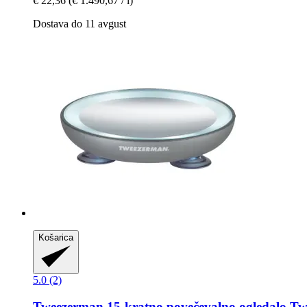
€ 22,36
(€ 1.490,67 / l)
Dostava do 11 avgust
Košarica
5.0 (2)
Tweezerman
15-​kratno povečevalno ogledalo Tw