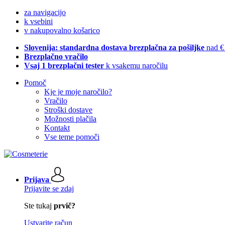
za navigacijo
k vsebini
v nakupovalno košarico
Slovenija: standardna dostava brezplačna za pošiljke
nad €
Brezplačno vračilo
Vsaj 1 brezplačni tester
k vsakemu naročilu
Pomoč
Kje je moje naročilo?
Vračilo
Stroški dostave
Možnosti plačila
Kontakt
Vse teme pomoči
Prijava
Prijavite se zdaj
Ste tukaj
prvič?
Ustvarite račun