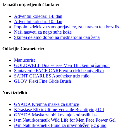
Iz naših objavljenih člankov:
Adventni koledar: 14. dan
Adventni koledar: 10. dan
Popoln izdelek za samoporjavitev, za naraven ten brez lis
Naši nasveti za nego suhe kože
Skupaj delamo dobro na mednarodni dan žena
Odkrijte Cosmeterie:
Manucurist
GOLDWELL Dualsenses Men Thickening šampon
Santaverde FACE CARE extra rich beauty elixir
SAINT CHARLES Apotheker trdo milo
GLOV Flexi Fine Glide Brush
Novi izdelki:
GYADA Kremna maska za ustnice
Kérastase Elixir Ultime Versatile Beautifying Oil
GYADA Maska za oblikovanje kodrastih las
i+m Naturkosmetik Wild Life for Men Face Power Gel
i+m Naturkosmetik Fluid za uravnoteženje z glino