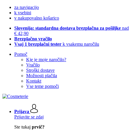
za navigacijo
k vsebini
v nakupovalno košarico
Slovenija: standardna dostava brezplačna za pošiljke
nad
€ 42,90
Brezplačno vračilo
Vsaj 1 brezplačni tester
k vsakemu naročilu
Pomoč
Kje je moje naročilo?
Vračilo
Stroški dostave
Možnosti plačila
Kontakt
Vse teme pomoči
Prijava
Prijavite se zdaj
Ste tukaj
prvič?