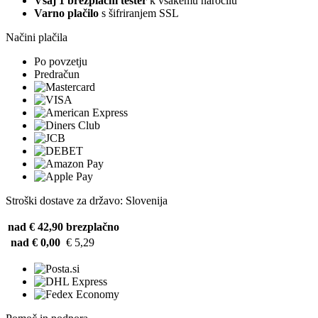
Vsaj 1 brezplačni tester
k vsakemu naročilu
Varno plačilo
s šifriranjem SSL
Načini plačila
Po povzetju
Predračun
Stroški dostave za državo: Slovenija
nad € 42,90
brezplačno
nad € 0,00
€ 5,29