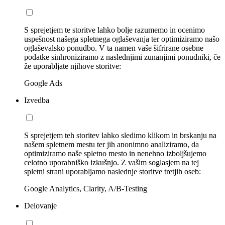
S sprejetjem te storitve lahko bolje razumemo in ocenimo
uspešnost našega spletnega oglaševanja ter optimiziramo našo
oglaševalsko ponudbo. V ta namen vaše šifrirane osebne
podatke sinhroniziramo z naslednjimi zunanjimi ponudniki, če
že uporabljate njihove storitve:
Google Ads
Izvedba
S sprejetjem teh storitev lahko sledimo klikom in brskanju na
našem spletnem mestu ter jih anonimno analiziramo, da
optimiziramo naše spletno mesto in nenehno izboljšujemo
celotno uporabniško izkušnjo. Z vašim soglasjem na tej
spletni strani uporabljamo naslednje storitve tretjih oseb:
Google Analytics, Clarity, A/B-Testing
Delovanje