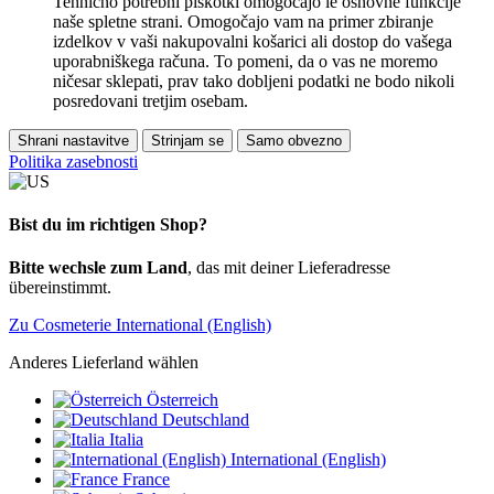
Tehnično potrebni piškotki omogočajo le osnovne funkcije
naše spletne strani. Omogočajo vam na primer zbiranje
izdelkov v vaši nakupovalni košarici ali dostop do vašega
uporabniškega računa. To pomeni, da o vas ne moremo
ničesar sklepati, prav tako dobljeni podatki ne bodo nikoli
posredovani tretjim osebam.
Shrani nastavitve
Strinjam se
Samo obvezno
Politika zasebnosti
Bist du im richtigen Shop?
Bitte wechsle zum Land
, das mit deiner Lieferadresse
übereinstimmt.
Zu Cosmeterie International (English)
Anderes Lieferland wählen
Österreich
Deutschland
Italia
International (English)
France