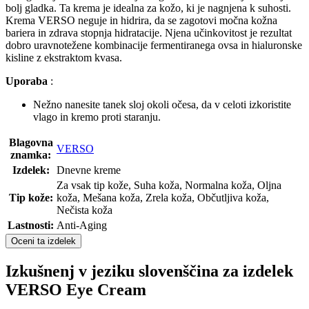
bolj gladka. Ta krema je idealna za kožo, ki je nagnjena k suhosti.
Krema VERSO neguje in hidrira, da se zagotovi močna kožna
bariera in zdrava stopnja hidratacije. Njena učinkovitost je rezultat
dobro uravnotežene kombinacije fermentiranega ovsa in hialuronske
kisline z ekstraktom kvasa.
Uporaba
:
Nežno nanesite tanek sloj okoli očesa, da v celoti izkoristite
vlago in kremo proti staranju.
Blagovna
VERSO
znamka:
Izdelek:
Dnevne kreme
Za vsak tip kože, Suha koža, Normalna koža, Oljna
Tip kože:
koža, Mešana koža, Zrela koža, Občutljiva koža,
Nečista koža
Lastnosti:
Anti-Aging
Oceni ta izdelek
Izkušnenj v jeziku slovenščina za izdelek
VERSO Eye Cream