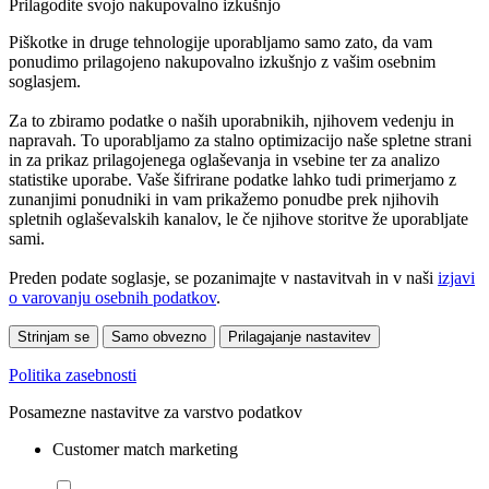
Prilagodite svojo nakupovalno izkušnjo
Piškotke in druge tehnologije uporabljamo samo zato, da vam
ponudimo prilagojeno nakupovalno izkušnjo z vašim osebnim
soglasjem.
Za to zbiramo podatke o naših uporabnikih, njihovem vedenju in
napravah. To uporabljamo za stalno optimizacijo naše spletne strani
in za prikaz prilagojenega oglaševanja in vsebine ter za analizo
statistike uporabe. Vaše šifrirane podatke lahko tudi primerjamo z
zunanjimi ponudniki in vam prikažemo ponudbe prek njihovih
spletnih oglaševalskih kanalov, le če njihove storitve že uporabljate
sami.
Preden podate soglasje, se pozanimajte v nastavitvah in v naši
izjavi
o varovanju osebnih podatkov
.
Strinjam se
Samo obvezno
Prilagajanje nastavitev
Politika zasebnosti
Posamezne nastavitve za varstvo podatkov
Customer match marketing