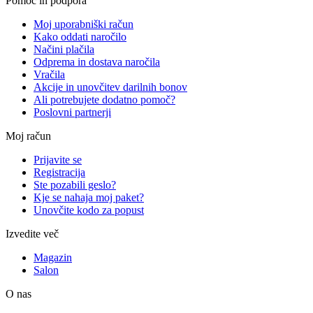
Pomoč in podpora
Moj uporabniški račun
Kako oddati naročilo
Načini plačila
Odprema in dostava naročila
Vračila
Akcije in unovčitev darilnih bonov
Ali potrebujete dodatno pomoč?
Poslovni partnerji
Moj račun
Prijavite se
Registracija
Ste pozabili geslo?
Kje se nahaja moj paket?
Unovčite kodo za popust
Izvedite več
Magazin
Salon
O nas