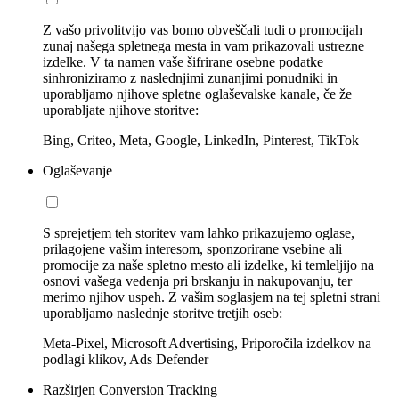
Z vašo privolitvijo vas bomo obveščali tudi o promocijah
zunaj našega spletnega mesta in vam prikazovali ustrezne
izdelke. V ta namen vaše šifrirane osebne podatke
sinhroniziramo z naslednjimi zunanjimi ponudniki in
uporabljamo njihove spletne oglaševalske kanale, če že
uporabljate njihove storitve:
Bing, Criteo, Meta, Google, LinkedIn, Pinterest, TikTok
Oglaševanje
S sprejetjem teh storitev vam lahko prikazujemo oglase,
prilagojene vašim interesom, sponzorirane vsebine ali
promocije za naše spletno mesto ali izdelke, ki temleljijo na
osnovi vašega vedenja pri brskanju in nakupovanju, ter
merimo njihov uspeh. Z vašim soglasjem na tej spletni strani
uporabljamo naslednje storitve tretjih oseb:
Meta-Pixel, Microsoft Advertising, Priporočila izdelkov na
podlagi klikov, Ads Defender
Razširjen Conversion Tracking