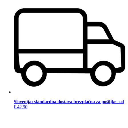
Slovenija: standardna dostava brezplačna za pošiljke
nad
€ 42,90