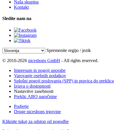
Naša skupina
Kontakt
Sledite nam na
Spremenite regijo / jezik
© 2010-2026
niceshops GmbH
- All rights reserved.
Impresum in pogoji uporabe
Varovanje osebnih podatkov
Splošni pogoji poslovanja (SPP) in pravica do preklica
Izjava o dostopnosti
Nastavitve zasebnosti
Preklic ABO naročnine
Podjetje
Druge niceshops trgovine
Kliknite tukaj za odstop od pogodbe