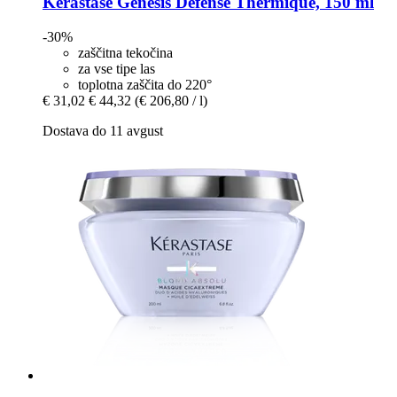
Kérastase
Genesis Defense Thermique, 150 ml
-30%
zaščitna tekočina
za vse tipe las
toplotna zaščita do 220°
€ 31,02
€ 44,32
(€ 206,80 / l)
Dostava do 11 avgust