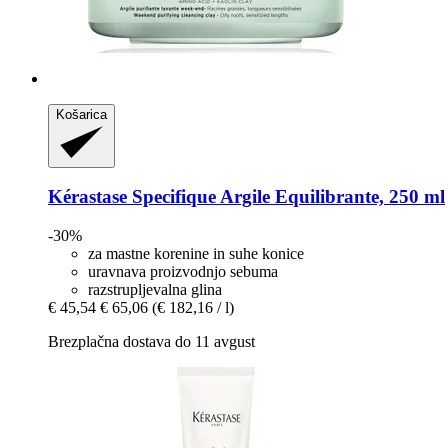
Košarica
Kérastase
Specifique Argile Equilibrante, 250 ml
-30%
za mastne korenine in suhe konice
uravnava proizvodnjo sebuma
razstrupljevalna glina
€ 45,54
€ 65,06
(€ 182,16 / l)
Brezplačna dostava do 11 avgust