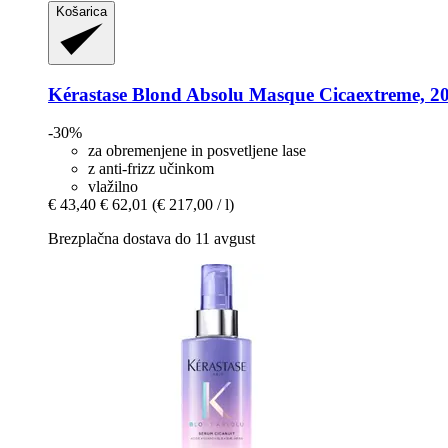
Košarica
Kérastase
Blond Absolu Masque Cicaextreme, 2
-30%
za obremenjene in posvetljene lase
z anti-frizz učinkom
vlažilno
€ 43,40
€ 62,01
(€ 217,00 / l)
Brezplačna dostava do 11 avgust