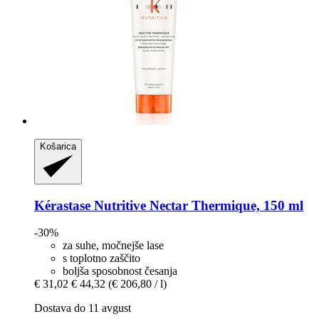
Košarica
Kérastase
Nutritive Nectar Thermique, 150 ml
-30%
za suhe, močnejše lase
s toplotno zaščito
boljša sposobnost česanja
€ 31,02
€ 44,32
(€ 206,80 / l)
Dostava do 11 avgust