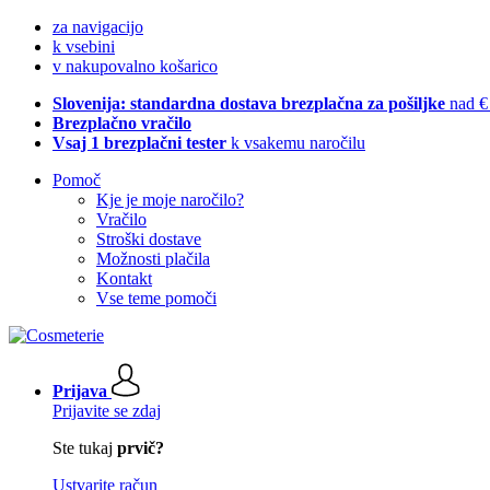
za navigacijo
k vsebini
v nakupovalno košarico
Slovenija: standardna dostava brezplačna za pošiljke
nad €
Brezplačno vračilo
Vsaj 1 brezplačni tester
k vsakemu naročilu
Pomoč
Kje je moje naročilo?
Vračilo
Stroški dostave
Možnosti plačila
Kontakt
Vse teme pomoči
Prijava
Prijavite se zdaj
Ste tukaj
prvič?
Ustvarite račun