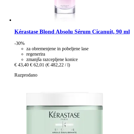
Kérastase
Blond Absolu Sérum Cicanuit, 90 ml
-30%
za obremenjene in pobeljene lase
regenerira
zmanjša razcepljene konice
€ 43,40
€ 62,01
(€ 482,22 / l)
Razprodano