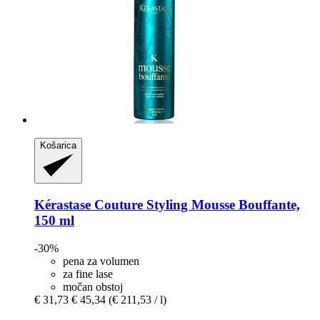
Košarica
Kérastase
Couture Styling Mousse Bouffante,
150 ml
-30%
pena za volumen
za fine lase
močan obstoj
€ 31,73
€ 45,34
(€ 211,53 / l)