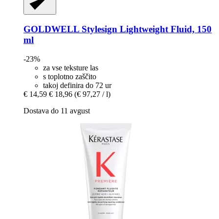
GOLDWELL
Stylesign Lightweight Fluid, 150
ml
-23%
za vse teksture las
s toplotno zaščito
takoj definira do 72 ur
€ 14,59
€ 18,96
(€ 97,27 / l)
Dostava do 11 avgust