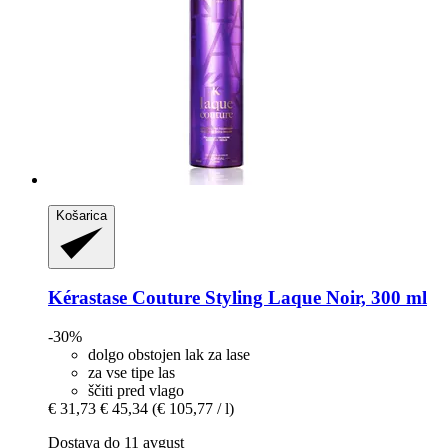
Košarica
Kérastase
Couture Styling Laque Noir, 300 ml
-30%
dolgo obstojen lak za lase
za vse tipe las
ščiti pred vlago
€ 31,73
€ 45,34
(€ 105,77 / l)
Dostava do 11 avgust