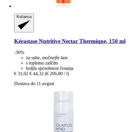
Košarica
Kérastase
Nutritive Nectar Thermique, 150 ml
-30%
za suhe, močnejše lase
s toplotno zaščito
boljša sposobnost česanja
€ 31,02
€ 44,32
(€ 206,80 / l)
Dostava do 11 avgust