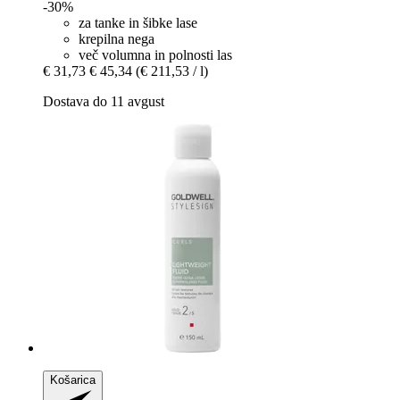
-30%
za tanke in šibke lase
krepilna nega
več volumna in polnosti las
€ 31,73
€ 45,34
(€ 211,53 / l)
Dostava do 11 avgust
Košarica