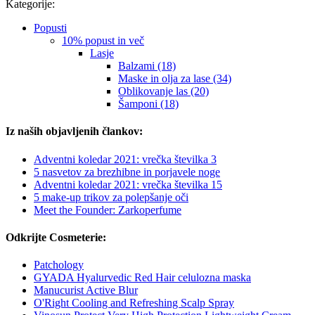
Kategorije:
Popusti
10% popust in več
Lasje
Balzami (18)
Maske in olja za lase (34)
Oblikovanje las (20)
Šamponi (18)
Iz naših objavljenih člankov:
Adventni koledar 2021: vrečka številka 3
5 nasvetov za brezhibne in porjavele noge
Adventni koledar 2021: vrečka številka 15
5 make-up trikov za polepšanje oči
Meet the Founder: Zarkoperfume
Odkrijte Cosmeterie:
Patchology
GYADA Hyalurvedic Red Hair celulozna maska
Manucurist Active Blur
O'Right Cooling and Refreshing Scalp Spray