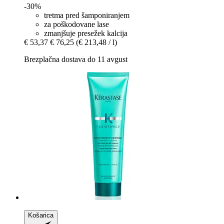
-30%
tretma pred šamponiranjem
za poškodovane lase
zmanjšuje presežek kalcija
€ 53,37
€ 76,25
(€ 213,48 / l)
Brezplačna dostava do 11 avgust
Košarica