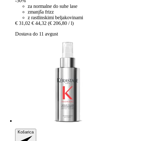
-30%
za normalne do suhe lase
zmanjša frizz
z rastlinskimi beljakovinami
€ 31,02
€ 44,32
(€ 206,80 / l)
Dostava do 11 avgust
Košarica