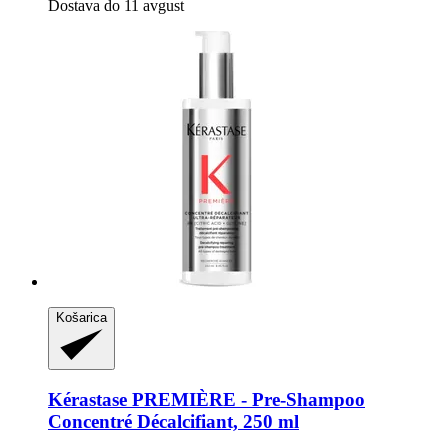
Dostava do 11 avgust
Košarica
Kérastase
PREMIÈRE -​ Pre-​Shampoo
Concentré Décalcifiant, 250 ml