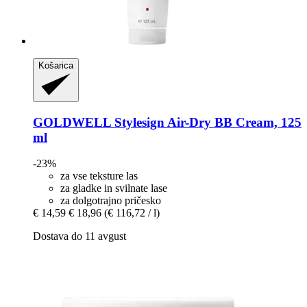
Košarica
GOLDWELL
Stylesign Air-​Dry BB Cream, 125
ml
-23%
za vse teksture las
za gladke in svilnate lase
za dolgotrajno pričesko
€ 14,59
€ 18,96
(€ 116,72 / l)
Dostava do 11 avgust