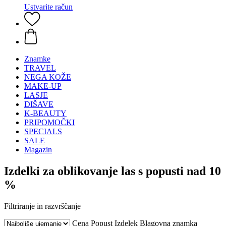
Ustvarite račun
Znamke
TRAVEL
NEGA KOŽE
MAKE-UP
LASJE
DIŠAVE
K-BEAUTY
PRIPOMOČKI
SPECIALS
SALE
Magazin
Izdelki za oblikovanje las s popusti nad 10
%
Filtriranje in razvrščanje
Cena
Popust
Izdelek
Blagovna znamka