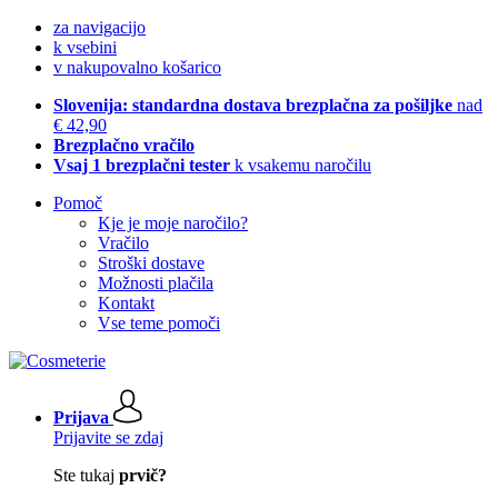
za navigacijo
k vsebini
v nakupovalno košarico
Slovenija: standardna dostava brezplačna za pošiljke
nad
€ 42,90
Brezplačno vračilo
Vsaj 1 brezplačni tester
k vsakemu naročilu
Pomoč
Kje je moje naročilo?
Vračilo
Stroški dostave
Možnosti plačila
Kontakt
Vse teme pomoči
Prijava
Prijavite se zdaj
Ste tukaj
prvič?