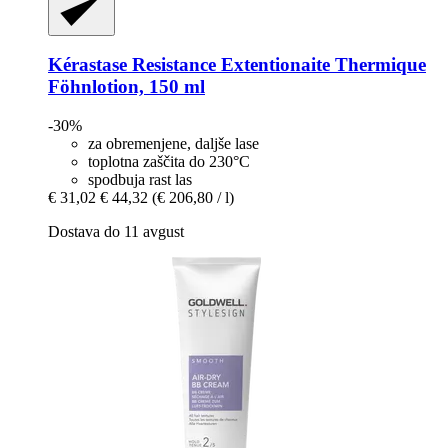
Kérastase
Resistance Extentionaite Thermique
Föhnlotion, 150 ml
-30%
za obremenjene, daljše lase
toplotna zaščita do 230°C
spodbuja rast las
€ 31,02
€ 44,32
(€ 206,80 / l)
Dostava do 11 avgust