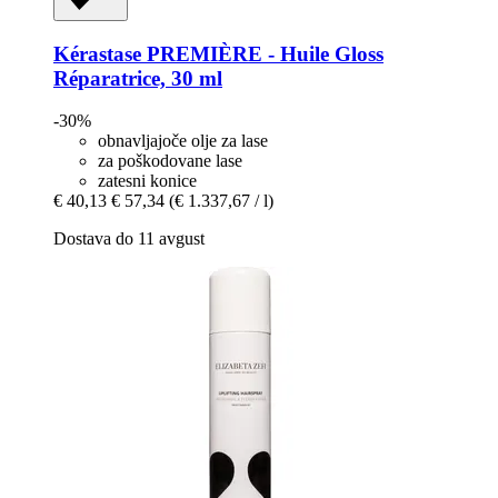
Kérastase
PREMIÈRE -​ Huile Gloss
Réparatrice, 30 ml
-30%
obnavljajoče olje za lase
za poškodovane lase
zatesni konice
€ 40,13
€ 57,34
(€ 1.337,67 / l)
Dostava do 11 avgust