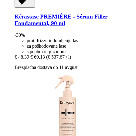
Kérastase
PREMIÈRE -​ Sérum Filler
Fondamental, 90 ml
-30%
proti frizzu in lomljenju las
za poškodovane lase
s peptidi in glicinom
€ 48,39
€ 69,13
(€ 537,67 / l)
Brezplačna dostava do 11 avgust