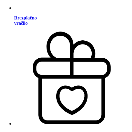
Brezplačno
vračilo