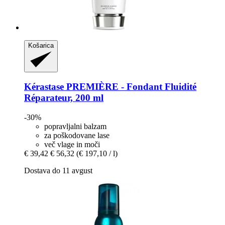
Košarica
Kérastase
PREMIÈRE -​ Fondant Fluidité
Réparateur, 200 ml
-30%
popravljalni balzam
za poškodovane lase
več vlage in moči
€ 39,42
€ 56,32
(€ 197,10 / l)
Dostava do 11 avgust