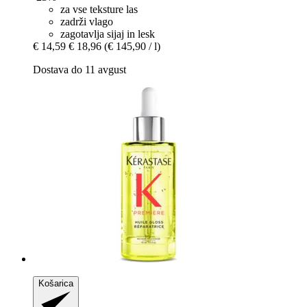
za vse teksture las
zadrži vlago
zagotavlja sijaj in lesk
€ 14,59
€ 18,96
(€ 145,90 / l)
Dostava do 11 avgust
Košarica