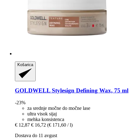
Košarica
GOLDWELL
Stylesign Defining Wax, 75 ml
-23%
za srednje močne do močne lase
ultra visok sijaj
mehka konsistenca
€ 12,87
€ 16,72
(€ 171,60 / l)
Dostava do 11 avgust