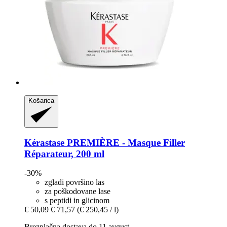
Košarica
Kérastase
PREMIÈRE -​ Masque Filler
Réparateur, 200 ml
-30%
zgladi površino las
za poškodovane lase
s peptidi in glicinom
€ 50,09
€ 71,57
(€ 250,45 / l)
Brezplačna dostava do 11 avgust