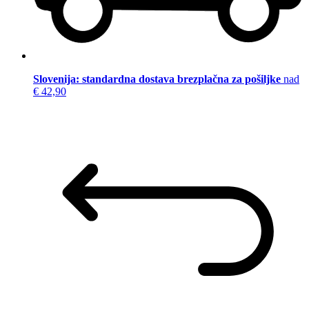
Slovenija: standardna dostava brezplačna za pošiljke
nad
€ 42,90