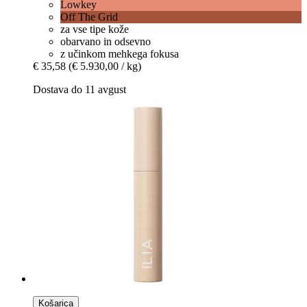
Lowkey
Off The Grid
za vse tipe kože
obarvano in odsevno
z učinkom mehkega fokusa
€ 35,58
(€ 5.930,00 / kg)
Dostava do 11 avgust
Košarica