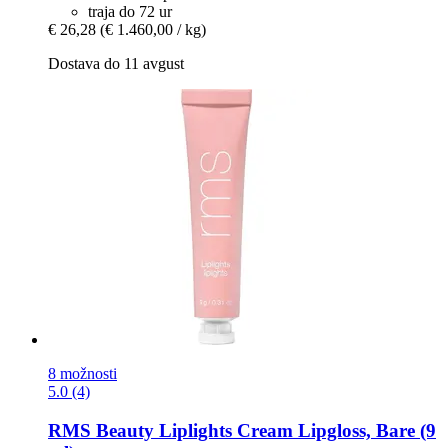
traja do 72 ur
€ 26,28
(€ 1.460,00 / kg)
Dostava do 11 avgust
8 možnosti
5.0 (4)
RMS Beauty
Liplights Cream Lipgloss, Bare (9