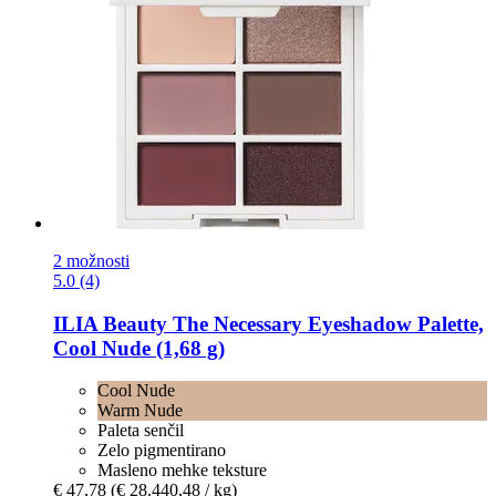
2 možnosti
5.0 (4)
ILIA Beauty
The Necessary Eyeshadow Palette,
Cool Nude (1,68 g)
Cool Nude
Warm Nude
Paleta senčil
Zelo pigmentirano
Masleno mehke teksture
€ 47,78
(€ 28.440,48 / kg)