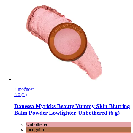
4 možnosti
5.0 (1)
Danessa Myricks Beauty
Yummy Skin Blurring
Balm Powder Lowlighter, Unbothered (6 g)
Unbothered
Incognito