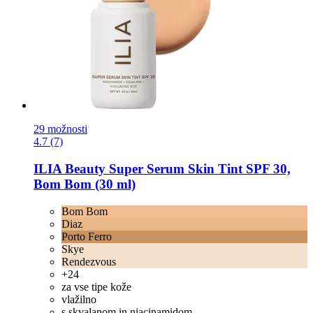
29 možnosti
4.7 (7)
ILIA Beauty
Super Serum Skin Tint SPF 30,
Bom Bom (30 ml)
Bom Bom
Diaz
Porto Ferro
Skye
Rendezvous
+24
za vse tipe kože
vlažilno
s skvalanom in niacinamidom