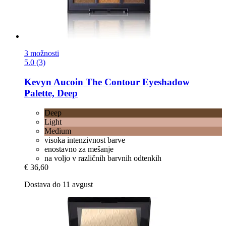
3 možnosti
5.0 (3)
Kevyn Aucoin
The Contour Eyeshadow
Palette, Deep
Deep
Light
Medium
visoka intenzivnost barve
enostavno za mešanje
na voljo v različnih barvnih odtenkih
€ 36,60
Dostava do 11 avgust