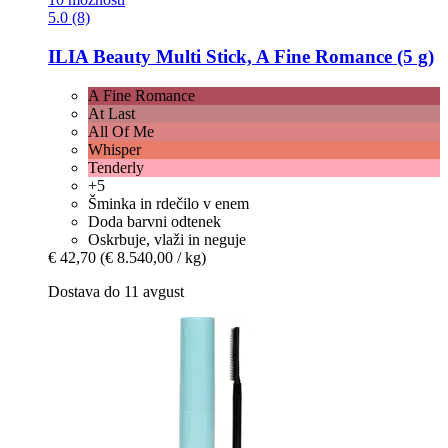
5.0 (8)
ILIA Beauty
Multi Stick, A Fine Romance (5 g)
A Fine Romance
At Last
All Of Me
Whisper
Tenderly
+5
Šminka in rdečilo v enem
Doda barvni odtenek
Oskrbuje, vlaži in neguje
€ 42,70
(€ 8.540,00 / kg)
Dostava do 11 avgust