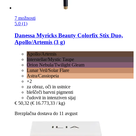
7 možnosti
5.0 (1)
Danessa Myricks Beauty
Colorfix Stix Duo,
Apollo/Artemis (3 g)
Apollo/Artemis
Interstellar/Mystic Taupe
Orion Nebula/Twilight Gleam
Lunar Veil/Solar Flare
Astra/Cassiopeia
+2
za obraz, oči in ustnice
bleščeči barvni pigmenti
čudovit in intenziven sijaj
€ 50,32
(€ 16.773,33 / kg)
Brezplačna dostava do 11 avgust