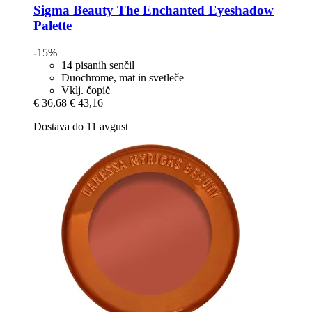
Sigma Beauty
The Enchanted Eyeshadow
Palette
-15%
14 pisanih senčil
Duochrome, mat in svetleče
Vklj. čopič
€ 36,68
€ 43,16
Dostava do 11 avgust