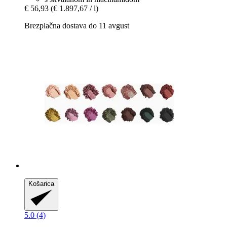
€ 56,93
(€ 1.897,67 / l)
Brezplačna dostava do 11 avgust
Košarica
5.0 (4)