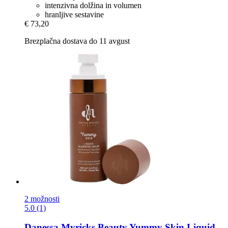
intenzivna dolžina in volumen
hranljive sestavine
€ 73,20
Brezplačna dostava do 11 avgust
2 možnosti
5.0 (1)
Danessa Myricks Beauty
Yummy Skin Liquid