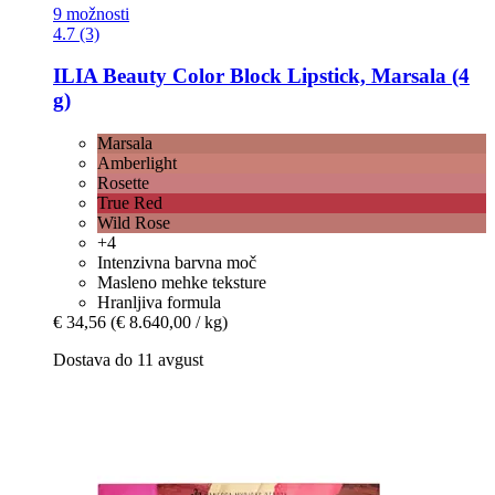
9 možnosti
4.7 (3)
ILIA Beauty
Color Block Lipstick, Marsala (4
g)
Marsala
Amberlight
Rosette
True Red
Wild Rose
+4
Intenzivna barvna moč
Masleno mehke teksture
Hranljiva formula
€ 34,56
(€ 8.640,00 / kg)
Dostava do 11 avgust