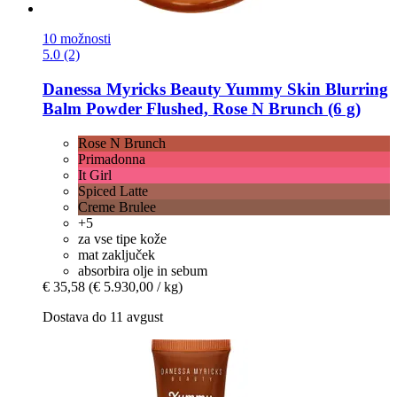
10 možnosti
5.0 (2)
Danessa Myricks Beauty
Yummy Skin Blurring
Balm Powder Flushed, Rose N Brunch (6 g)
Rose N Brunch
Primadonna
It Girl
Spiced Latte
Creme Brulee
+5
za vse tipe kože
mat zaključek
absorbira olje in sebum
€ 35,58
(€ 5.930,00 / kg)
Dostava do 11 avgust