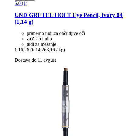
5.0 (1)
UND GRETEL
HOLT Eye Pencil, Ivory 04
(1,14 g)
primerno tudi za občutljive oči
za čisto linijo
tudi za mešanje
€ 16,26
(€ 14.263,16 / kg)
Dostava do 11 avgust