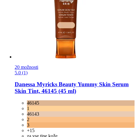
20 možnosti
5.0 (1)
Danessa Myricks Beauty
Yummy Skin Serum
Skin Tint, 46145 (45 ml)
46145
1
46143
2
3
+15
za vse tipe kože