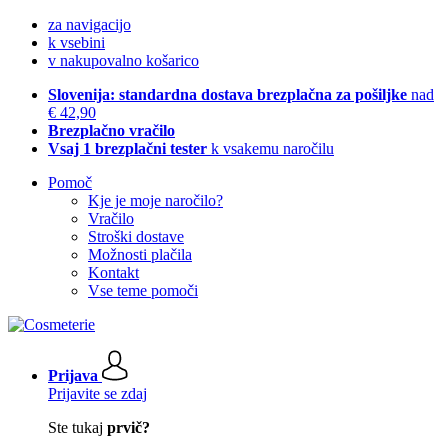
za navigacijo
k vsebini
v nakupovalno košarico
Slovenija: standardna dostava brezplačna za pošiljke
nad
€ 42,90
Brezplačno vračilo
Vsaj 1 brezplačni tester
k vsakemu naročilu
Pomoč
Kje je moje naročilo?
Vračilo
Stroški dostave
Možnosti plačila
Kontakt
Vse teme pomoči
Prijava
Prijavite se zdaj
Ste tukaj
prvič?