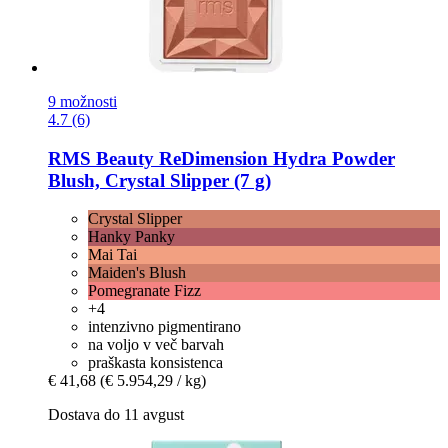
9 možnosti
4.7 (6)
RMS Beauty
ReDimension Hydra Powder
Blush, Crystal Slipper (7 g)
Crystal Slipper
Hanky Panky
Mai Tai
Maiden's Blush
Pomegranate Fizz
+4
intenzivno pigmentirano
na voljo v več barvah
praškasta konsistenca
€ 41,68
(€ 5.954,29 / kg)
Dostava do 11 avgust