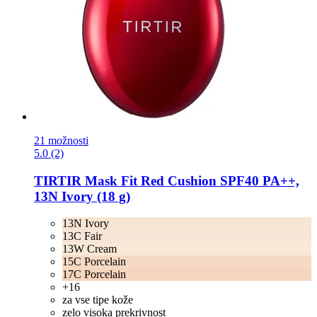
21 možnosti
5.0 (2)
TIRTIR
Mask Fit Red Cushion SPF40 PA++,
13N Ivory (18 g)
13N Ivory
13C Fair
13W Cream
15C Porcelain
17C Porcelain
+16
za vse tipe kože
zelo visoka prekrivnost