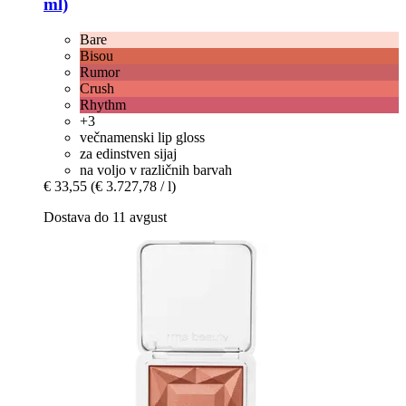
ml)
Bare
Bisou
Rumor
Crush
Rhythm
+3
večnamenski lip gloss
za edinstven sijaj
na voljo v različnih barvah
€ 33,55
(€ 3.727,78 / l)
Dostava do 11 avgust