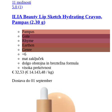
11 možnosti
5.0 (1)
ILIA Beauty
Lip Sketch Hydrating Crayon,
Pampas (2,30 g)
Pampas
Gala
Rhyme
Earthen
Genre
+6
mat zaključek
dolgo obstojna in breztežna formula
visoka prekrivnost
€ 32,53
(€ 14.143,48 / kg)
Dostava do 01 september