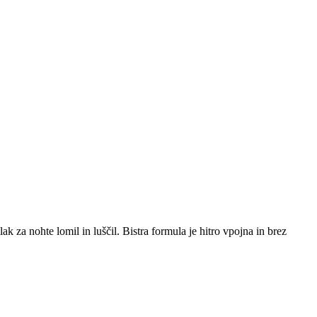
ak za nohte lomil in luščil. Bistra formula je hitro vpojna in brez