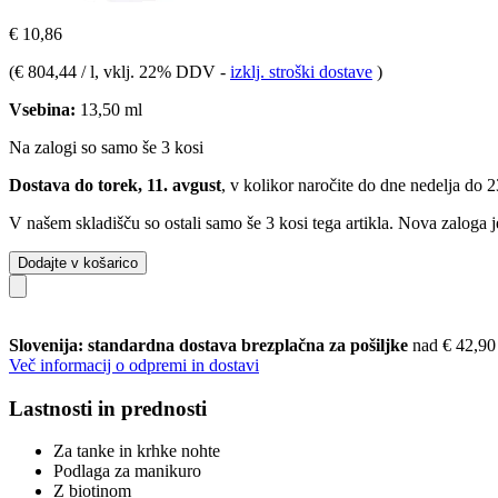
€ 10,86
(
€ 804,44 / l
, vklj. 22% DDV
-
izklj. stroški dostave
)
Vsebina:
13,50 ml
Na zalogi so samo še 3 kosi
Dostava do torek, 11. avgust
, v kolikor naročite do dne
nedelja do 
V našem skladišču so ostali samo še 3 kosi tega artikla. Nova zaloga j
Dodajte v košarico
Slovenija: standardna dostava brezplačna za pošiljke
nad € 42,90
Več informacij o odpremi in dostavi
Lastnosti in prednosti
Za tanke in krhke nohte
Podlaga za manikuro
Z biotinom