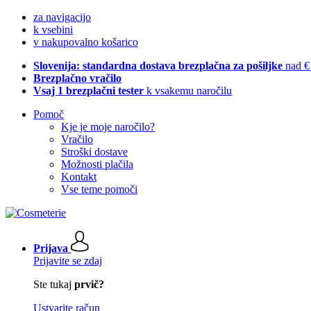
za navigacijo
k vsebini
v nakupovalno košarico
Slovenija: standardna dostava brezplačna za pošiljke
nad €
Brezplačno vračilo
Vsaj 1 brezplačni tester
k vsakemu naročilu
Pomoč
Kje je moje naročilo?
Vračilo
Stroški dostave
Možnosti plačila
Kontakt
Vse teme pomoči
Prijava
Prijavite se zdaj
Ste tukaj
prvič?
Ustvarite račun