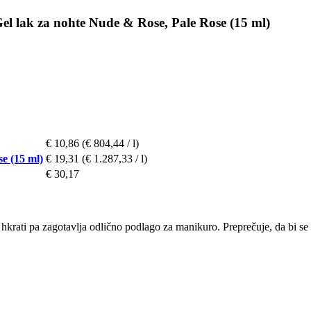
el lak za nohte Nude & Rose, Pale Rose (15 ml)
€ 10,86
(€ 804,44 / l)
e (15 ml)
€ 19,31
(€ 1.287,33 / l)
€ 30,17
 hkrati pa zagotavlja odlično podlago za manikuro. Preprečuje, da bi se l