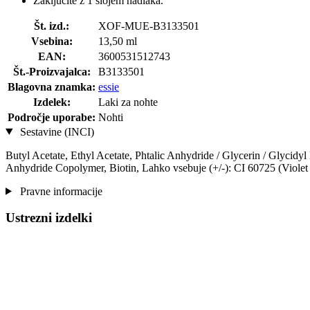
Zaključite z 1 slojem nadlaka.
Št. izd.:
XOF-MUE-B3133501
Vsebina:
13,50 ml
EAN:
3600531512743
Št.-Proizvajalca:
B3133501
Blagovna znamka:
essie
Izdelek:
Laki za nohte
Področje uporabe:
Nohti
Sestavine (INCI)
Butyl Acetate, Ethyl Acetate, Phtalic Anhydride / Glycerin / Glycidy
Anhydride Copolymer, Biotin, Lahko vsebuje (+/-): CI 60725 (Violet
Pravne informacije
Ustrezni izdelki