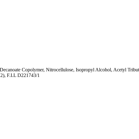
l Decanoate Copolymer, Nitrocellulose, Isopropyl Alcohol, Acetyl Tribut
 2), F.I.L D221743/1