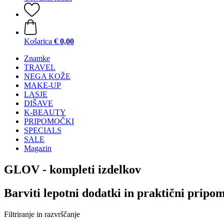
Košarica
€ 0,00
Znamke
TRAVEL
NEGA KOŽE
MAKE-UP
LASJE
DIŠAVE
K-BEAUTY
PRIPOMOČKI
SPECIALS
SALE
Magazin
GLOV - kompleti izdelkov
Barviti lepotni dodatki in praktični pripo
Filtriranje in razvrščanje