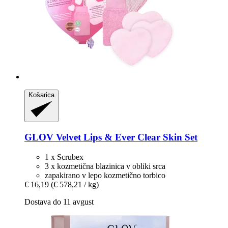
Košarica
GLOV
Velvet Lips & Ever Clear Skin Set
1 x Scrubex
3 x kozmetična blazinica v obliki srca
zapakirano v lepo kozmetično torbico
€ 16,19
(€ 578,21 / kg)
Dostava do 11 avgust