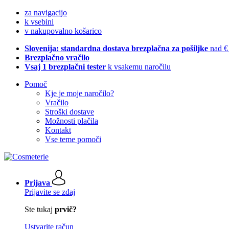
za navigacijo
k vsebini
v nakupovalno košarico
Slovenija: standardna dostava brezplačna za pošiljke
nad €
Brezplačno vračilo
Vsaj 1 brezplačni tester
k vsakemu naročilu
Pomoč
Kje je moje naročilo?
Vračilo
Stroški dostave
Možnosti plačila
Kontakt
Vse teme pomoči
Prijava
Prijavite se zdaj
Ste tukaj
prvič?
Ustvarite račun