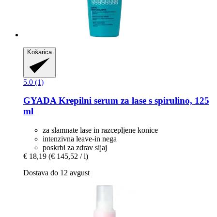
Košarica
5.0 (1)
GYADA
Krepilni serum za lase s spirulino, 125
ml
za slamnate lase in razcepljene konice
intenzivna leave-in nega
poskrbi za zdrav sijaj
€ 18,19
(€ 145,52 / l)
Dostava do 12 avgust