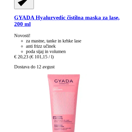
GYADA
Hyalurvedic čistilna maska za lase,
200 ml
Novosti!
za mastne, tanke in krhke lase
anti frizz učinek
poda sijaj in volumen
€ 20,23
(€ 101,15 / l)
Dostava do 12 avgust