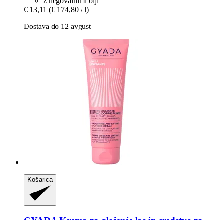
z negovalnimi olji
€ 13,11
(€ 174,80 / l)
Dostava do 12 avgust
Košarica