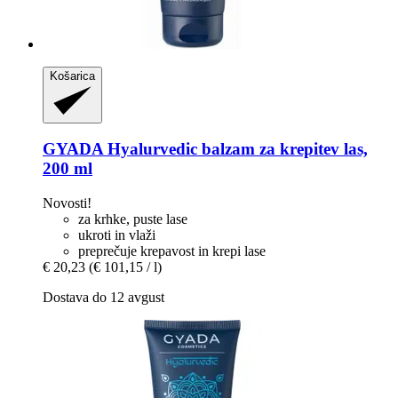
Košarica
GYADA
Hyalurvedic balzam za krepitev las,
200 ml
Novosti!
za krhke, puste lase
ukroti in vlaži
preprečuje krepavost in krepi lase
€ 20,23
(€ 101,15 / l)
Dostava do 12 avgust