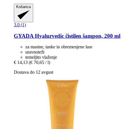
Košarica
3.0 (1)
GYADA
Hyalurvedic čistilen šampon, 200 ml
za mastne, tanke in obremenjene lase
uravnoteži
temeljito vlaženje
€ 14,13
(€ 70,65 / l)
Dostava do 12 avgust