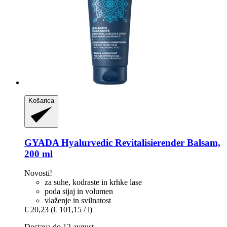
Košarica
GYADA
Hyalurvedic Revitalisierender Balsam,
200 ml
Novosti!
za suhe, kodraste in krhke lase
poda sijaj in volumen
vlaženje in svilnatost
€ 20,23
(€ 101,15 / l)
Dostava do 12 avgust