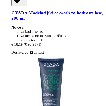
GYADA
Modelacijski co-​wash za kodraste lase,
200 ml
Novosti!
za kodraste lase
za mehkobo in svilnat občutek
uravnoteži pH
€ 18,19
(€ 90,95 / l)
Dostava do 12 avgust