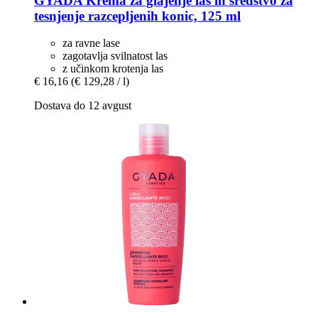
GYADA
Krema za glajenje las in sredstvo za
tesnjenje razcepljenih konic, 125 ml
za ravne lase
zagotavlja svilnatost las
z učinkom krotenja las
€ 16,16
(€ 129,28 / l)
Dostava do 12 avgust