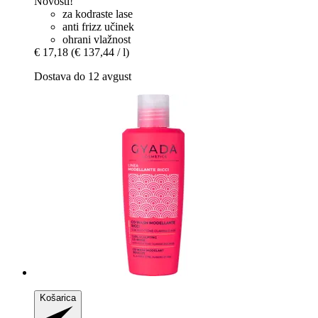
Novosti!
za kodraste lase
anti frizz učinek
ohrani vlažnost
€ 17,18
(€ 137,44 / l)
Dostava do 12 avgust
Košarica