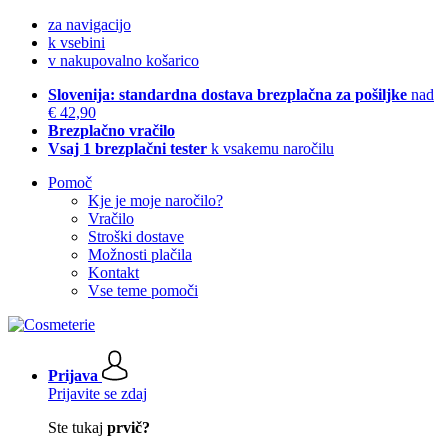
za navigacijo
k vsebini
v nakupovalno košarico
Slovenija: standardna dostava brezplačna za pošiljke
nad
€ 42,90
Brezplačno vračilo
Vsaj 1 brezplačni tester
k vsakemu naročilu
Pomoč
Kje je moje naročilo?
Vračilo
Stroški dostave
Možnosti plačila
Kontakt
Vse teme pomoči
Prijava
Prijavite se zdaj
Ste tukaj
prvič?