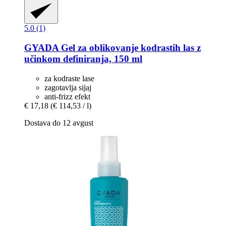
5.0 (1)
GYADA
Gel za oblikovanje kodrastih las z
učinkom definiranja, 150 ml
za kodraste lase
zagotavlja sijaj
anti-frizz efekt
€ 17,18
(€ 114,53 / l)
Dostava do 12 avgust