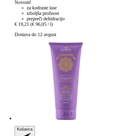
Novosti!
za kodraste lase
izboljša prožnost
prepreči dehidracijo
€ 19,21
(€ 96,05 / l)
Dostava do 12 avgust
Košarica