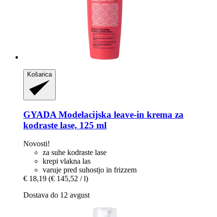
Košarica
GYADA
Modelacijska leave-​in krema za
kodraste lase, 125 ml
Novosti!
za suhe kodraste lase
krepi vlakna las
varuje pred suhostjo in frizzem
€ 18,19
(€ 145,52 / l)
Dostava do 12 avgust