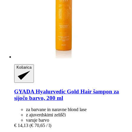
Košarica
GYADA
Hyalurvedic Gold Hair šampon za
sijočo barvo, 200 ml
za barvane in naravne blond lase
z ajuverdskimi zelišči
varuje barvo
€ 14,13
(€ 70,65 / l)