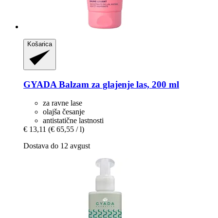
Košarica
GYADA
Balzam za glajenje las, 200 ml
za ravne lase
olajša česanje
antistatične lastnosti
€ 13,11
(€ 65,55 / l)
Dostava do 12 avgust